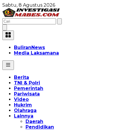
Sabtu, 8 Agustus 2026
BuliranNews
Media Laksamana
Berita
TNI & Polri
Pemerintah
Pariwisata
Video
Hukrim
Olahraga
Lainnya
Daerah
Pendidikan