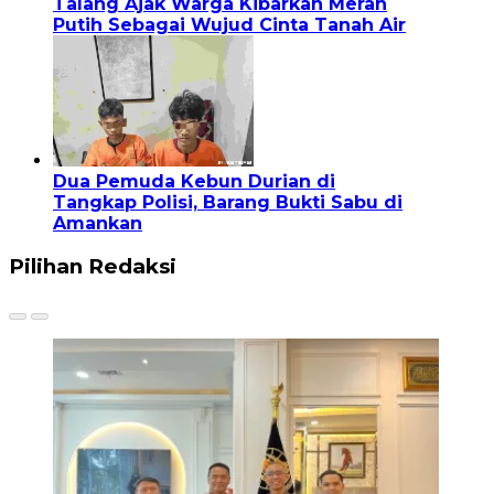
Talang Ajak Warga Kibarkan Merah
Putih Sebagai Wujud Cinta Tanah Air
Dua Pemuda Kebun Durian di
Tangkap Polisi, Barang Bukti Sabu di
Amankan
Pilihan Redaksi