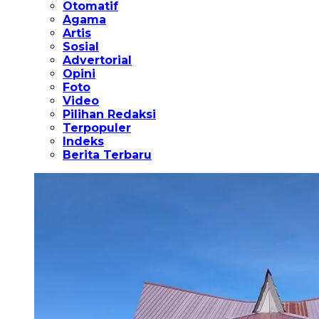
Otomatif
Agama
Artis
Sosial
Advertorial
Opini
Foto
Video
Pilihan Redaksi
Terpopuler
Indeks
Berita Terbaru