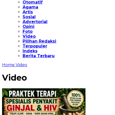
Otomatif
Agama
Artis
Sosial
Advertorial
Opini
Foto
Video
Pilihan Redaksi
Terpopuler
Indeks
Berita Terbaru
Home
Video
Video