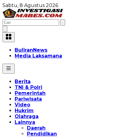
Sabtu, 8 Agustus 2026
BuliranNews
Media Laksamana
Berita
TNI & Polri
Pemerintah
Pariwisata
Video
Hukrim
Olahraga
Lainnya
Daerah
Pendidikan