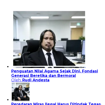
Penguatan Nilai Agama Sejak Dini, Fondasi
Generasi Beretika dan Bermoral
Oleh:
Rudi Andesta
Peredaran Miras Ilegal Harus Ditindak Tegas,