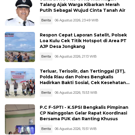
Talang Ajak Warga Kibarkan Merah
Putih Sebagai Wujud Cinta Tanah Air
Berita
06 Agustus 2026, 23:49 WIB
Respon Cepat Laporan Satelit, Polsek
Loa Kulu Cek Titik Hotspot di Area PT
AJP Desa Jongkang
Berita
06 Agustus 2026, 21:13 WIB
Terluar, Terisolir, dan Tertinggal (3T),
Polda Riau dan Polres Bengkalis
Hadirkan Bakti Sosial, Cek Kesehatan
Gratis, hingga Dialog Kebangsaan di
Berita
06 Agustus 2026, 15:53 WIB
Rupat
P.C F-SPTI - K.SPSI Bengkalis Pimpinan
CP Nainggolan Gelar Rapat Koordinasi
Bersama PUK dan Ranting Khusus
Berita
06 Agustus 2026, 15:51 WIB