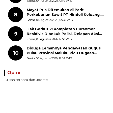
dan Kesempatan Kerja yang Adil
Selasa, 04 Agustus 2026, 01:19 WIB
Mayat Pria Ditemukan di Parit
8
Perkebunan Sawit PT Hindoli Keluang,
Polisi Selidiki Penyebab Kematian
Selasa, 04 Agustus 2026, 05:39 WIB
Tak Berkutik! Komplotan Curanmor
9
Residivis Dibekuk Polisi, Delapan Aksi
Curanmor Di Candipuro Terungkap
Kamis, 06 Agustus 2026, 12:50 WIB
Diduga Lemahnya Pengawasan Gugus
10
Pulau Provinsi Maluku Picu Dugaan
Pungli terhadap Nelayan Bale-Bale di
Senin, 03 Agustus 2026, 17:54 WIB
Perairan Pulau Seira
Opini
Tulisan terbaru dan update