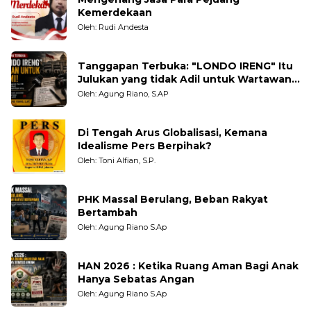
Kemerdekaan
Oleh: Rudi Andesta
Tanggapan Terbuka: "LONDO IRENG" Itu
Julukan yang tidak Adil untuk Wartawan,
Pengamat dan LSM
Oleh: Agung Riano, S.AP
Di Tengah Arus Globalisasi, Kemana
Idealisme Pers Berpihak?
Oleh: Toni Alfian, S.P.
PHK Massal Berulang, Beban Rakyat
Bertambah
Oleh: Agung Riano S.Ap
HAN 2026 : Ketika Ruang Aman Bagi Anak
Hanya Sebatas Angan
Oleh: Agung Riano S.Ap