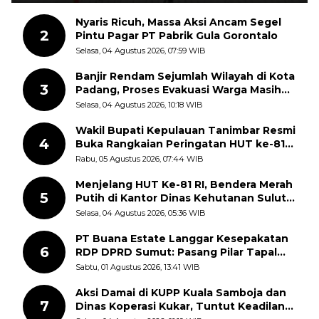
Nyaris Ricuh, Massa Aksi Ancam Segel
2
Pintu Pagar PT Pabrik Gula Gorontalo
Selasa, 04 Agustus 2026, 07:59 WIB
Banjir Rendam Sejumlah Wilayah di Kota
3
Padang, Proses Evakuasi Warga Masih
Berlangsung
Selasa, 04 Agustus 2026, 10:18 WIB
Wakil Bupati Kepulauan Tanimbar Resmi
4
Buka Rangkaian Peringatan HUT ke-81
Kemerdekaan RI, ASN Diajak Perkuat
Rabu, 05 Agustus 2026, 07:44 WIB
Semangat Nasionalisme
Menjelang HUT Ke-81 RI, Bendera Merah
5
Putih di Kantor Dinas Kehutanan Sulut
Disorot Warga
Selasa, 04 Agustus 2026, 05:36 WIB
PT Buana Estate Langgar Kesepakatan
6
RDP DPRD Sumut: Pasang Pilar Tapal
Batas Sepihak Tanpa Libatkan
Sabtu, 01 Agustus 2026, 13:41 WIB
Masyarakat
Aksi Damai di KUPP Kuala Samboja dan
7
Dinas Koperasi Kukar, Tuntut Keadilan