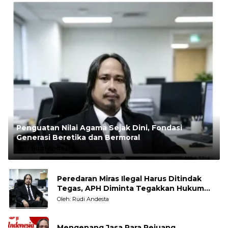
Penguatan Nilai Agama Sejak Dini, Fondasi
Generasi Beretika dan Bermoral
Oleh:
Rudi Andesta
Peredaran Miras Ilegal Harus Ditindak
Tegas, APH Diminta Tegakkan Hukum
Tanpa Pandang Bulu
Oleh: Rudi Andesta
Mengenang Jasa Para Pejuang