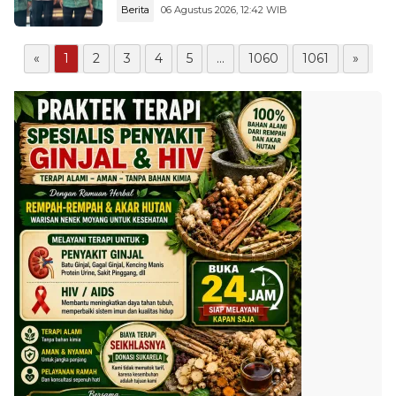
Berita
06 Agustus 2026, 12:42 WIB
«
1
2
3
4
5
...
1060
1061
»