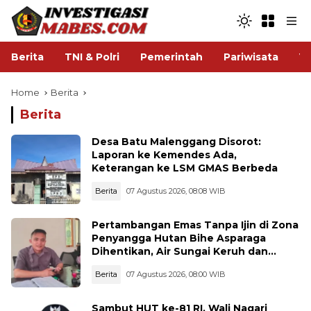
Berita
TNI & Polri
Pemerintah
Pariwisata
V
Home
Berita
Berita
Desa Batu Malenggang Disorot:
Laporan ke Kemendes Ada,
Keterangan ke LSM GMAS Berbeda
Berita
07 Agustus 2026, 08:08 WIB
Pertambangan Emas Tanpa Ijin di Zona
Penyangga Hutan Bihe Asparaga
Dihentikan, Air Sungai Keruh dan
Wisata Terancam
Berita
07 Agustus 2026, 08:00 WIB
Sambut HUT ke-81 RI, Wali Nagari