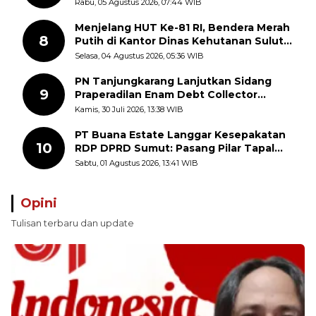
Kemerdekaan RI, ASN Diajak Perkuat
Rabu, 05 Agustus 2026, 07:44 WIB
Semangat Nasionalisme
Menjelang HUT Ke-81 RI, Bendera Merah
8
Putih di Kantor Dinas Kehutanan Sulut
Disorot Warga
Selasa, 04 Agustus 2026, 05:36 WIB
PN Tanjungkarang Lanjutkan Sidang
9
Praperadilan Enam Debt Collector
dengan Pemeriksaan Saksi
Kamis, 30 Juli 2026, 13:38 WIB
PT Buana Estate Langgar Kesepakatan
10
RDP DPRD Sumut: Pasang Pilar Tapal
Batas Sepihak Tanpa Libatkan
Sabtu, 01 Agustus 2026, 13:41 WIB
Masyarakat
Opini
Tulisan terbaru dan update