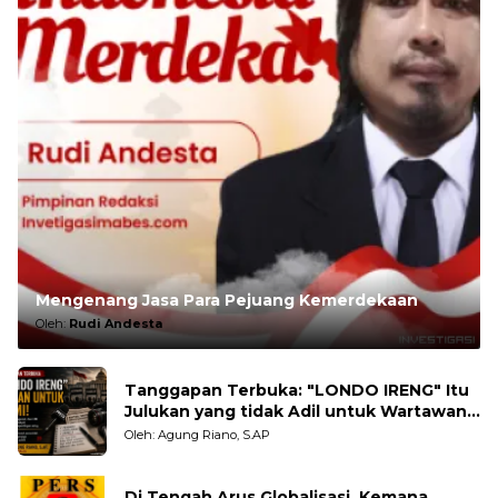
Mengenang Jasa Para Pejuang Kemerdekaan
Oleh:
Rudi Andesta
Tanggapan Terbuka: "LONDO IRENG" Itu
Julukan yang tidak Adil untuk Wartawan,
Pengamat dan LSM
Oleh: Agung Riano, S.AP
Di Tengah Arus Globalisasi, Kemana