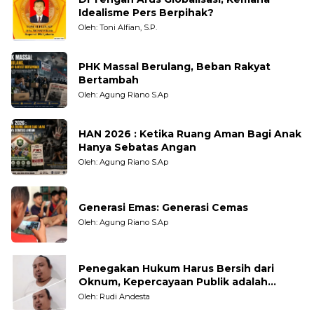
Idealisme Pers Berpihak?
Oleh: Toni Alfian, S.P.
PHK Massal Berulang, Beban Rakyat
Bertambah
Oleh: Agung Riano S.Ap
HAN 2026 : Ketika Ruang Aman Bagi Anak
Hanya Sebatas Angan
Oleh: Agung Riano S.Ap
Generasi Emas: Generasi Cemas
Oleh: Agung Riano S.Ap
Penegakan Hukum Harus Bersih dari
Oknum, Kepercayaan Publik adalah
Taruhannya
Oleh: Rudi Andesta