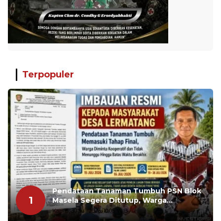
Terpopuler
Pendataan Tanaman Tumbuh PSN Blok
1
Masela Segera Ditutup, Warga
Lermatang Diminta Tidak Menunda
Kamis, 30 Juli 2026, 10:05 WIB