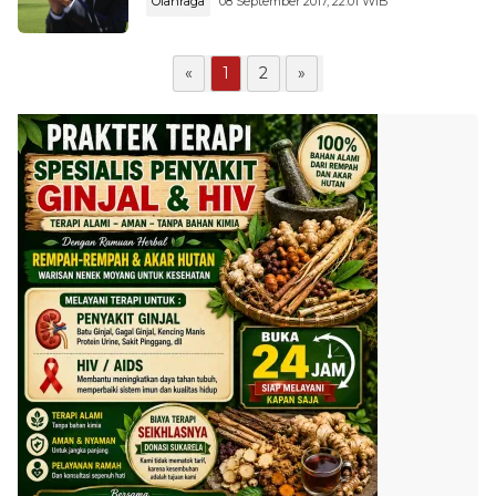
Olahraga
08 September 2017, 22:01 WIB
«
1
2
»