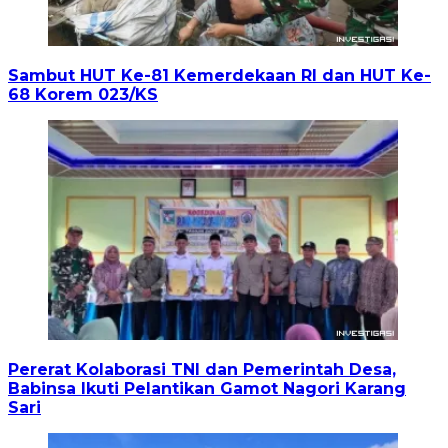
Sambut HUT Ke-81 Kemerdekaan RI dan HUT Ke-
68 Korem 023/KS
Pererat Kolaborasi TNI dan Pemerintah Desa,
Babinsa Ikuti Pelantikan Gamot Nagori Karang
Sari