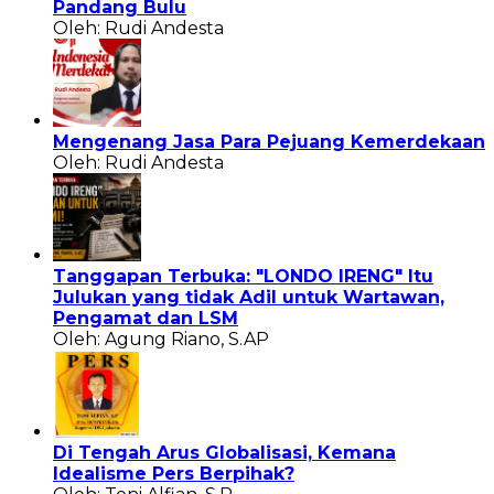
Pandang Bulu
Oleh: Rudi Andesta
Mengenang Jasa Para Pejuang Kemerdekaan
Oleh: Rudi Andesta
Tanggapan Terbuka: "LONDO IRENG" Itu
Julukan yang tidak Adil untuk Wartawan,
Pengamat dan LSM
Oleh: Agung Riano, S.AP
Di Tengah Arus Globalisasi, Kemana
Idealisme Pers Berpihak?