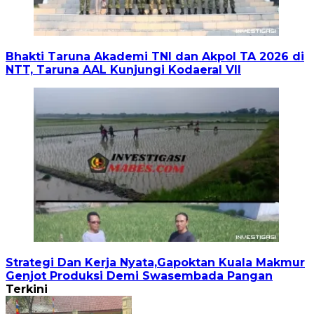
Bhakti Taruna Akademi TNI dan Akpol TA 2026 di
NTT, Taruna AAL Kunjungi Kodaeral VII
Strategi Dan Kerja Nyata,Gapoktan Kuala Makmur
Genjot Produksi Demi Swasembada Pangan
Terkini