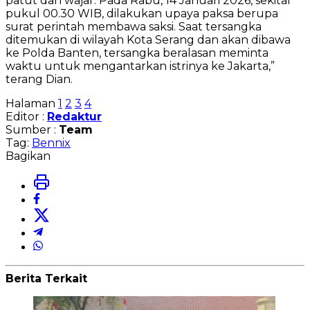
patut dan wajar. Pada Rabu, 14 Januari 2026, sekitar
pukul 00.30 WIB, dilakukan upaya paksa berupa
surat perintah membawa saksi. Saat tersangka
ditemukan di wilayah Kota Serang dan akan dibawa
ke Polda Banten, tersangka beralasan meminta
waktu untuk mengantarkan istrinya ke Jakarta,”
terang Dian.
Halaman
1
2
3
4
Editor :
Redaktur
Sumber :
Team
Tag:
Bennix
Bagikan
Berita Terkait