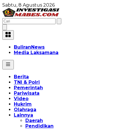
Sabtu, 8 Agustus 2026
BuliranNews
Media Laksamana
Berita
TNI & Polri
Pemerintah
Pariwisata
Video
Hukrim
Olahraga
Lainnya
Daerah
Pendidikan