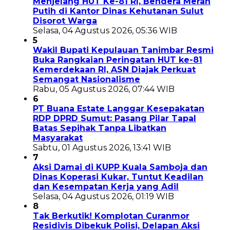
Menjelang HUT Ke-81 RI, Bendera Merah
Putih di Kantor Dinas Kehutanan Sulut
Disorot Warga
Selasa, 04 Agustus 2026, 05:36 WIB
5
Wakil Bupati Kepulauan Tanimbar Resmi
Buka Rangkaian Peringatan HUT ke-81
Kemerdekaan RI, ASN Diajak Perkuat
Semangat Nasionalisme
Rabu, 05 Agustus 2026, 07:44 WIB
6
PT Buana Estate Langgar Kesepakatan
RDP DPRD Sumut: Pasang Pilar Tapal
Batas Sepihak Tanpa Libatkan
Masyarakat
Sabtu, 01 Agustus 2026, 13:41 WIB
7
Aksi Damai di KUPP Kuala Samboja dan
Dinas Koperasi Kukar, Tuntut Keadilan
dan Kesempatan Kerja yang Adil
Selasa, 04 Agustus 2026, 01:19 WIB
8
Tak Berkutik! Komplotan Curanmor
Residivis Dibekuk Polisi, Delapan Aksi