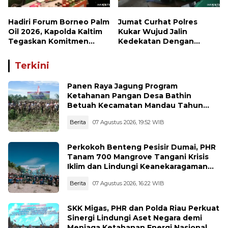
Hadiri Forum Borneo Palm
Jumat Curhat Polres
Oil 2026, Kapolda Kaltim
Kukar Wujud Jalin
Tegaskan Komitmen
Kedekatan Dengan
Cegah Karhutla
Masyarakat
Terkini
Panen Raya Jagung Program
Ketahanan Pangan Desa Bathin
Betuah Kecamatan Mandau Tahun
2026
Berita
07 Agustus 2026, 19:52 WIB
Perkokoh Benteng Pesisir Dumai, PHR
Tanam 700 Mangrove Tangani Krisis
Iklim dan Lindungi Keanekaragaman
Hayati
Berita
07 Agustus 2026, 16:22 WIB
SKK Migas, PHR dan Polda Riau Perkuat
Sinergi Lindungi Aset Negara demi
Menjaga Ketahanan Energi Nasional