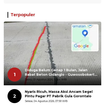
Terpopuler
Diduga Belum Genap 1 Bulan, Jalan
1
Rabat Beton Gidanglo - Guwosobokerto
Sudah Pecah
Sabtu, 01 Agustus 2026, 13:44 WIB
Nyaris Ricuh, Massa Aksi Ancam Segel
2
Pintu Pagar PT Pabrik Gula Gorontalo
Selasa, 04 Agustus 2026, 07:59 WIB