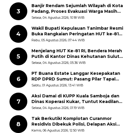
Banjir Rendam Sejumlah Wilayah di Kota
3
Padang, Proses Evakuasi Warga Masih
Berlangsung
Selasa, 04 Agustus 2026, 10:18 WIB
Wakil Bupati Kepulauan Tanimbar Resmi
4
Buka Rangkaian Peringatan HUT ke-81
Kemerdekaan RI, ASN Diajak Perkuat
Rabu, 05 Agustus 2026, 07:44 WIB
Semangat Nasionalisme
Menjelang HUT Ke-81 RI, Bendera Merah
5
Putih di Kantor Dinas Kehutanan Sulut
Disorot Warga
Selasa, 04 Agustus 2026, 05:36 WIB
PT Buana Estate Langgar Kesepakatan
6
RDP DPRD Sumut: Pasang Pilar Tapal
Batas Sepihak Tanpa Libatkan
Sabtu, 01 Agustus 2026, 13:41 WIB
Masyarakat
Aksi Damai di KUPP Kuala Samboja dan
7
Dinas Koperasi Kukar, Tuntut Keadilan
dan Kesempatan Kerja yang Adil
Selasa, 04 Agustus 2026, 01:19 WIB
Tak Berkutik! Komplotan Curanmor
8
Residivis Dibekuk Polisi, Delapan Aksi
Curanmor Di Candipuro Terungkap
Kamis, 06 Agustus 2026, 12:50 WIB