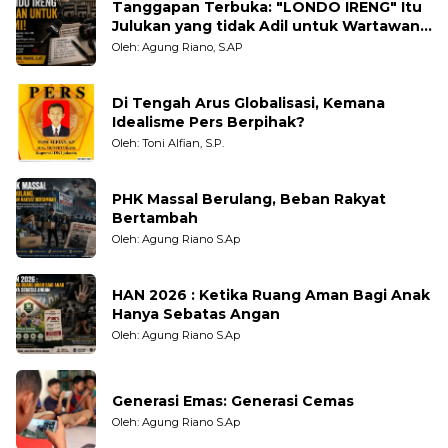
Tanggapan Terbuka: "LONDO IRENG" Itu
Julukan yang tidak Adil untuk Wartawan,
Pengamat dan LSM
Oleh: Agung Riano, S.AP
Di Tengah Arus Globalisasi, Kemana
Idealisme Pers Berpihak?
Oleh: Toni Alfian, S.P.
PHK Massal Berulang, Beban Rakyat
Bertambah
Oleh: Agung Riano S.Ap
HAN 2026 : Ketika Ruang Aman Bagi Anak
Hanya Sebatas Angan
Oleh: Agung Riano S.Ap
Generasi Emas: Generasi Cemas
Oleh: Agung Riano S.Ap