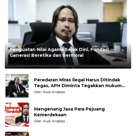
Penguatan Nilai Agama Sejak Dini, Fondasi
Generasi Beretika dan Bermoral
Oleh:
Rudi Andesta
Peredaran Miras Ilegal Harus Ditindak
Tegas, APH Diminta Tegakkan Hukum
Tanpa Pandang Bulu
Oleh: Rudi Andesta
Mengenang Jasa Para Pejuang
Kemerdekaan
Oleh: Rudi Andesta