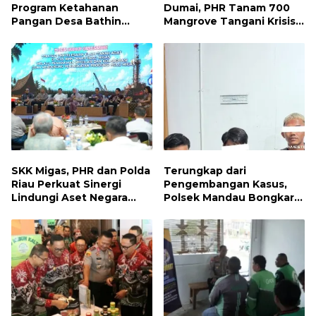
Program Ketahanan
Dumai, PHR Tanam 700
Pangan Desa Bathin
Mangrove Tangani Krisis
Betuah Kecamatan
Iklim dan Lindungi
Mandau Tahun 2026
Keanekaragaman Hayati
SKK Migas, PHR dan Polda
Terungkap dari
Riau Perkuat Sinergi
Pengembangan Kasus,
Lindungi Aset Negara
Polsek Mandau Bongkar
demi Menjaga Ketahanan
Peredaran Sabu dan
Energi Nasional
Ekstasi di Air Jamban,
Tiga Pelaku Diamankan