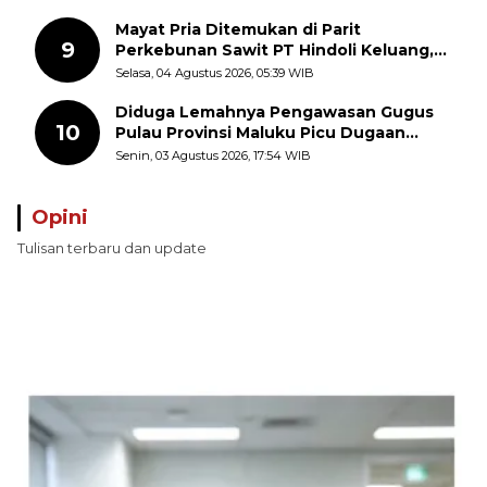
Mayat Pria Ditemukan di Parit
9
Perkebunan Sawit PT Hindoli Keluang,
Polisi Selidiki Penyebab Kematian
Selasa, 04 Agustus 2026, 05:39 WIB
Diduga Lemahnya Pengawasan Gugus
10
Pulau Provinsi Maluku Picu Dugaan
Pungli terhadap Nelayan Bale-Bale di
Senin, 03 Agustus 2026, 17:54 WIB
Perairan Pulau Seira
Opini
Tulisan terbaru dan update