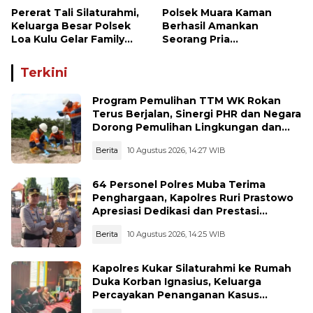
Pererat Tali Silaturahmi,
Polsek Muara Kaman
Keluarga Besar Polsek
Berhasil Amankan
Loa Kulu Gelar Family
Seorang Pria
Gathering Penuh
Penyalahguna Narkotika
Kehangatan
Jenis Sabu
Terkini
Program Pemulihan TTM WK Rokan
Terus Berjalan, Sinergi PHR dan Negara
Dorong Pemulihan Lingkungan dan
Manfaat Ekonomi Daerah
Berita
10 Agustus 2026, 14:27 WIB
64 Personel Polres Muba Terima
Penghargaan, Kapolres Ruri Prastowo
Apresiasi Dedikasi dan Prestasi
Anggota
Berita
10 Agustus 2026, 14:25 WIB
Kapolres Kukar Silaturahmi ke Rumah
Duka Korban Ignasius, Keluarga
Percayakan Penanganan Kasus
Kepada Polisi