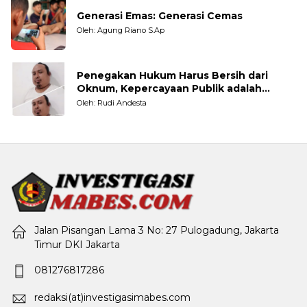
Generasi Emas: Generasi Cemas
Oleh: Agung Riano S.Ap
Penegakan Hukum Harus Bersih dari
Oknum, Kepercayaan Publik adalah
Taruhannya
Oleh: Rudi Andesta
Jalan Pisangan Lama 3 No: 27 Pulogadung, Jakarta
Timur DKI Jakarta
081276817286
redaksi(at)investigasimabes.com