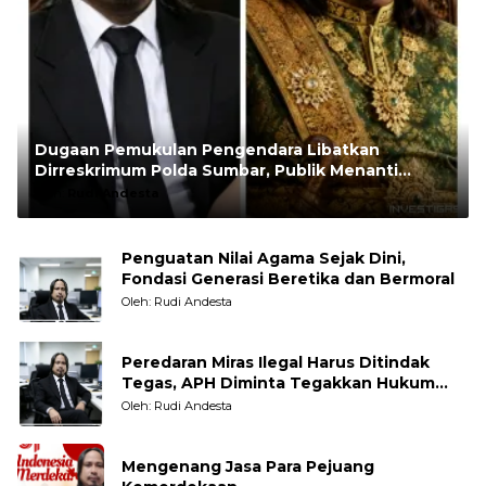
Dugaan Pemukulan Pengendara Libatkan
Dirreskrimum Polda Sumbar, Publik Menanti
Penegakan Hukum yang Transparan
Oleh:
Rudi Andesta
Penguatan Nilai Agama Sejak Dini,
Fondasi Generasi Beretika dan Bermoral
Oleh: Rudi Andesta
Peredaran Miras Ilegal Harus Ditindak
Tegas, APH Diminta Tegakkan Hukum
Tanpa Pandang Bulu
Oleh: Rudi Andesta
Mengenang Jasa Para Pejuang