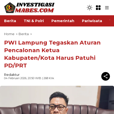
Berita
TNI & Polri
Pemerintah
Pariwisata
V
Home
Berita
PWI Lampung Tegaskan Aturan
Pencalonan Ketua
Kabupaten/Kota Harus Patuhi
PD/PRT
Redaktur
04 Februari 2026, 20:50 WIB
| 268 Klik