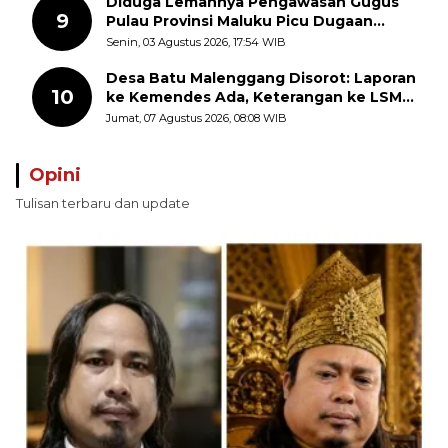
Diduga Lemahnya Pengawasan Gugus
9
Pulau Provinsi Maluku Picu Dugaan
Pungli terhadap Nelayan Bale-Bale di
Senin, 03 Agustus 2026, 17:54 WIB
Perairan Pulau Seira
Desa Batu Malenggang Disorot: Laporan
10
ke Kemendes Ada, Keterangan ke LSM
GMAS Berbeda
Jumat, 07 Agustus 2026, 08:08 WIB
Opini
Tulisan terbaru dan update