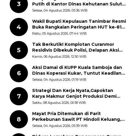
3
Putih di Kantor Dinas Kehutanan Sulut
Disorot Warga
Selasa, 04 Agustus 2026, 05:36 WIB
Wakil Bupati Kepulauan Tanimbar Resmi
4
Buka Rangkaian Peringatan HUT ke-81
Kemerdekaan RI, ASN Diajak Perkuat
Rabu, 05 Agustus 2026, 07:44 WIB
Semangat Nasionalisme
Tak Berkutik! Komplotan Curanmor
5
Residivis Dibekuk Polisi, Delapan Aksi
Curanmor Di Candipuro Terungkap
Kamis, 06 Agustus 2026, 12:50 WIB
Aksi Damai di KUPP Kuala Samboja dan
6
Dinas Koperasi Kukar, Tuntut Keadilan
dan Kesempatan Kerja yang Adil
Selasa, 04 Agustus 2026, 01:19 WIB
Strategi Dan Kerja Nyata,Gapoktan
7
Karya Makmur Genjot Produksi Demi
Swasembada Pangan
Sabtu, 08 Agustus 2026, 00:18 WIB
Mayat Pria Ditemukan di Parit
8
Perkebunan Sawit PT Hindoli Keluang,
Polisi Selidiki Penyebab Kematian
Selasa, 04 Agustus 2026, 05:39 WIB