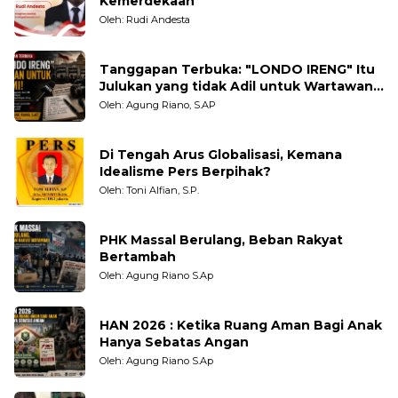
Kemerdekaan
Oleh: Rudi Andesta
Tanggapan Terbuka: "LONDO IRENG" Itu
Julukan yang tidak Adil untuk Wartawan,
Pengamat dan LSM
Oleh: Agung Riano, S.AP
Di Tengah Arus Globalisasi, Kemana
Idealisme Pers Berpihak?
Oleh: Toni Alfian, S.P.
PHK Massal Berulang, Beban Rakyat
Bertambah
Oleh: Agung Riano S.Ap
HAN 2026 : Ketika Ruang Aman Bagi Anak
Hanya Sebatas Angan
Oleh: Agung Riano S.Ap