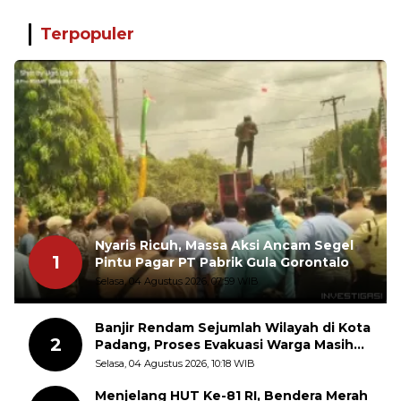
Terpopuler
Nyaris Ricuh, Massa Aksi Ancam Segel
1
Pintu Pagar PT Pabrik Gula Gorontalo
Selasa, 04 Agustus 2026, 07:59 WIB
Banjir Rendam Sejumlah Wilayah di Kota
2
Padang, Proses Evakuasi Warga Masih
Berlangsung
Selasa, 04 Agustus 2026, 10:18 WIB
Menjelang HUT Ke-81 RI, Bendera Merah