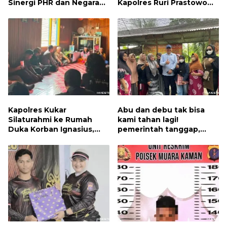
Sinergi PHR dan Negara
Kapolres Ruri Prastowo
Dorong Pemulihan
Apresiasi Dedikasi dan
Lingkungan dan Manfaat
Prestasi Anggota
Ekonomi Daerah
Kapolres Kukar
Abu dan debu tak bisa
Silaturahmi ke Rumah
kami tahan lagi!
Duka Korban Ignasius,
pemerintah tanggap,
Keluarga Percayakan
penyelesaian dijanjikan
Penanganan Kasus
Kepada Polisi