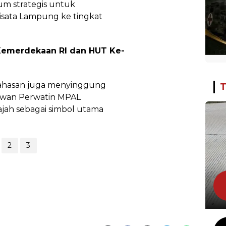
um strategis untuk
sata Lampung ke tingkat
Kemerdekaan RI dan HUT Ke-
ahasan juga menyinggung
T
ewan Perwatin MPAL
jah sebagai simbol utama
2
3