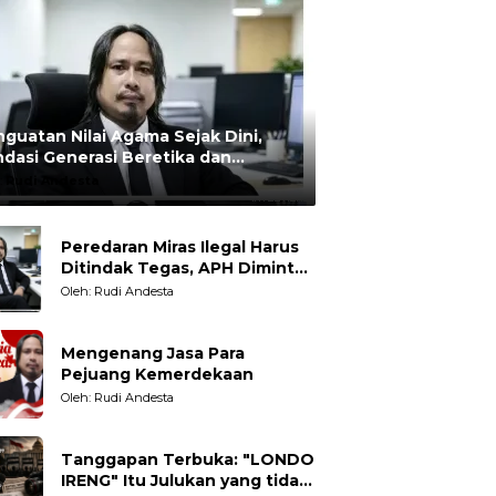
guatan Nilai Agama Sejak Dini,
dasi Generasi Beretika dan
rmoral
:
Rudi Andesta
Peredaran Miras Ilegal Harus
Ditindak Tegas, APH Diminta
Tegakkan Hukum Tanpa
Oleh: Rudi Andesta
Pandang Bulu
Mengenang Jasa Para
Pejuang Kemerdekaan
Oleh: Rudi Andesta
Tanggapan Terbuka: "LONDO
IRENG" Itu Julukan yang tidak