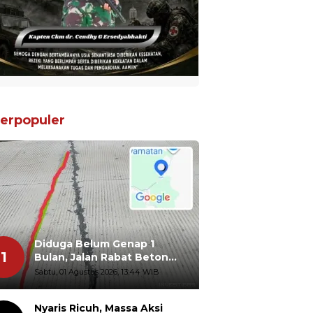
erpopuler
Diduga Belum Genap 1
1
Bulan, Jalan Rabat Beton
Gidanglo - Guwosobokerto
Sabtu, 01 Agustus 2026, 13:44 WIB
Sudah Pecah
Nyaris Ricuh, Massa Aksi