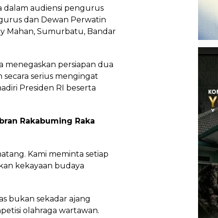
dalam audiensi pengurus
gurus dan Dewan Perwatin
Way Mahan, Sumurbatu, Bandar
a menegaskan persiapan dua
n secara serius mengingat
adiri Presiden RI beserta
Gibran Rakabuming Raka
atang. Kami meminta setiap
lkan kekayaan budaya
s bukan sekadar ajang
petisi olahraga wartawan.