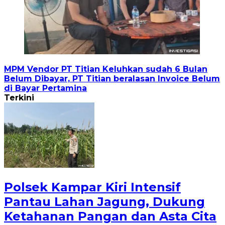
MPM Vendor PT Titian Keluhkan sudah 6 Bulan
Belum Dibayar, PT Titian beralasan Invoice Belum
di Bayar Pertamina
Terkini
Polsek Kampar Kiri Intensif
Pantau Lahan Jagung, Dukung
Ketahanan Pangan dan Asta Cita