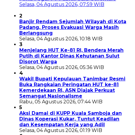
Selasa, 04 Agustus 2026, 07:59 WIB
2
Banjir Rendam Sejumlah Wilayah di Kota
Padang, Proses Evakuasi Warga Masih
Berlangsung
Selasa, 04 Agustus 2026, 10:18 WIB
3
Menjelang HUT Ke-81 RI, Bendera Merah
Putih di Kantor Dinas Kehutanan Sulut
Disorot Warga
Selasa, 04 Agustus 2026, 05:36 WIB
4
Wakil Bupati Kepulauan Tanimbar Resmi
Buka Rangkaian Peringatan HUT ke-81
Kemerdekaan RI, ASN Diajak Perkuat
Semangat Nasionalisme
Rabu, 05 Agustus 2026, 07:44 WIB
5
Aksi Damai di KUPP Kuala Samboja dan
Dinas Koperasi Kukar, Tuntut Keadilan
dan Kesempatan Kerja yang Adil
Selasa, 04 Agustus 2026, 01:19 WIB