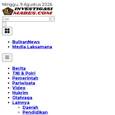
Minggu, 9 Agustus 2026
BuliranNews
Media Laksamana
Berita
TNI & Polri
Pemerintah
Pariwisata
Video
Hukrim
Olahraga
Lainnya
Daerah
Pendidikan