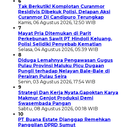
6
Tak Berkutik! Komplotan Curanmor
Residivis Dibekuk Polisi, Delapan Aksi
Curanmor Di Candipuro Terungkap
Kamis, 06 Agustus 2026, 12:50 WIB
7
Mayat Pria Ditemukan di Parit
Perkebunan Sawit PT Hindoli Keluang,
Polisi Selidiki Penyebab Kematian
Selasa, 04 Agustus 2026, 05:39 WIB
8
Diduga Lemahnya Pengawasan Gugus
Pulau Provinsi Maluku Picu Dugaan
Pungli terhadap Nelayan Bale-Bale di
Perairan Pulau Seira
Senin, 03 Agustus 2026, 17:54 WIB
9
Strategi Dan Kerja Nyata,Gapoktan Karya
Makmur Genjot Produksi Demi
Swasembada Pangan
Sabtu, 08 Agustus 2026, 00:18 WIB
10
PT Buana Estate Dianggap Remehkan
Panggilan DPRD Sumut