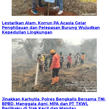
Lestarikan Alam, Korrun PA Acasia Gelar
Penghijauan dan Pelepasan Burung Wujudkan
Kepedulian Lingkungan
Jinakkan Karhutla, Polres Bengkalis Bersama TNI,
BPBD, Manggala Agni, MPA dan PT TKWL
Berjibaku di Siak Kecil dan Mandau