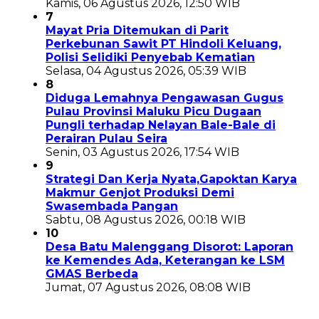
Kamis, 06 Agustus 2026, 12:50 WIB
7
Mayat Pria Ditemukan di Parit
Perkebunan Sawit PT Hindoli Keluang,
Polisi Selidiki Penyebab Kematian
Selasa, 04 Agustus 2026, 05:39 WIB
8
Diduga Lemahnya Pengawasan Gugus
Pulau Provinsi Maluku Picu Dugaan
Pungli terhadap Nelayan Bale-Bale di
Perairan Pulau Seira
Senin, 03 Agustus 2026, 17:54 WIB
9
Strategi Dan Kerja Nyata,Gapoktan Karya
Makmur Genjot Produksi Demi
Swasembada Pangan
Sabtu, 08 Agustus 2026, 00:18 WIB
10
Desa Batu Malenggang Disorot: Laporan
ke Kemendes Ada, Keterangan ke LSM
GMAS Berbeda
Jumat, 07 Agustus 2026, 08:08 WIB