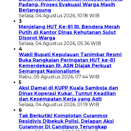
Padang, Proses Evakuasi Warga Masih
Berlangsung
Selasa, 04 Agustus 2026, 10:18 WIB
3
Menjelang HUT Ke-81 RI, Bendera Merah
Putih di Kantor Dinas Kehutanan Sulut
Disorot Warga
Selasa, 04 Agustus 2026, 05:36 WIB
4
Wakil Bupati Kepulauan Tanimbar Resmi
Buka Rangkaian Peringatan HUT ke-81
Kemerdekaan RI, ASN Diajak Perkuat
Semangat Nasionalisme
Rabu, 05 Agustus 2026, 07:44 WIB
5
Aksi Damai di KUPP Kuala Samboja dan
Dinas Koperasi Kukar, Tuntut Keadilan
dan Kesempatan Kerja yang Adil
Selasa, 04 Agustus 2026, 01:19 WIB
6
Tak Berkutik! Komplotan Curanmor
Residivis Dibekuk Polisi, Delapan Aksi
Curanmor Di Candipuro Terungkap