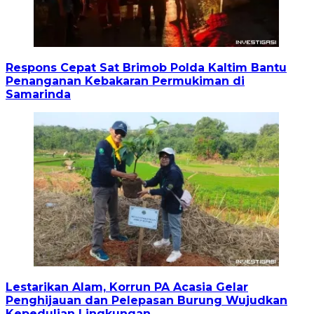
Respons Cepat Sat Brimob Polda Kaltim Bantu
Penanganan Kebakaran Permukiman di
Samarinda
Lestarikan Alam, Korrun PA Acasia Gelar
Penghijauan dan Pelepasan Burung Wujudkan
Kepedulian Lingkungan