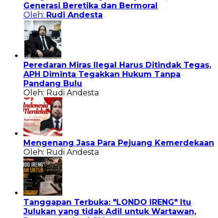
Generasi Beretika dan Bermoral
Oleh:
Rudi Andesta
Peredaran Miras Ilegal Harus Ditindak Tegas,
APH Diminta Tegakkan Hukum Tanpa
Pandang Bulu
Oleh: Rudi Andesta
Mengenang Jasa Para Pejuang Kemerdekaan
Oleh: Rudi Andesta
Tanggapan Terbuka: "LONDO IRENG" Itu
Julukan yang tidak Adil untuk Wartawan,