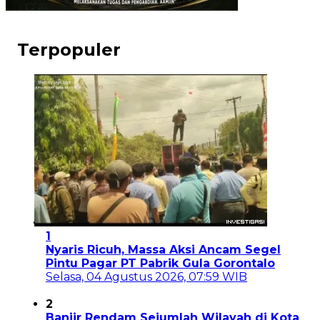
Terpopuler
1
Nyaris Ricuh, Massa Aksi Ancam Segel
Pintu Pagar PT Pabrik Gula Gorontalo
Selasa, 04 Agustus 2026, 07:59 WIB
2
Banjir Rendam Sejumlah Wilayah di Kota