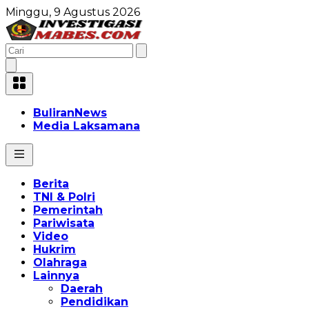
Minggu, 9 Agustus 2026
BuliranNews
Media Laksamana
Berita
TNI & Polri
Pemerintah
Pariwisata
Video
Hukrim
Olahraga
Lainnya
Daerah
Pendidikan