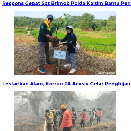
Respons Cepat Sat Brimob Polda Kaltim Bantu P
Lestarikan Alam, Korrun PA Acasia Gelar Penghi