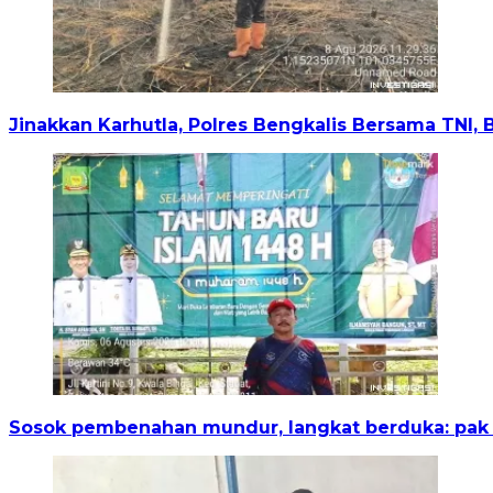
Jinakkan Karhutla, Polres Bengkalis Bersama TNI,
Sosok pembenahan mundur, langkat berduka: pak i