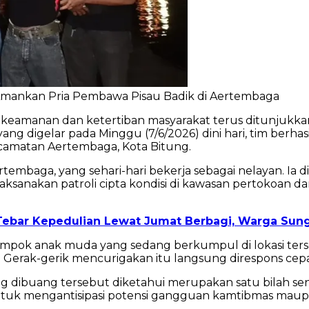
ng Amankan Pria Pembawa Pisau Badik di Aertembaga
eamanan dan ketertiban masyarakat terus ditunjukkan Po
 yang digelar pada Minggu (7/6/2026) dini hari, tim be
ecamatan Aertembaga, Kota Bitung.
rtembaga, yang sehari-hari bekerja sebagai nelayan. Ia 
aksanakan patroli cipta kondisi di kawasan pertokoa
ebar Kepedulian Lewat Jumat Berbagi, Warga Sung
mpok anak muda yang sedang berkumpul di lokasi ters
. Gerak-gerik mencurigakan itu langsung direspons cep
g dibuang tersebut diketahui merupakan satu bilah senj
uk mengantisipasi potensi gangguan kamtibmas maupun