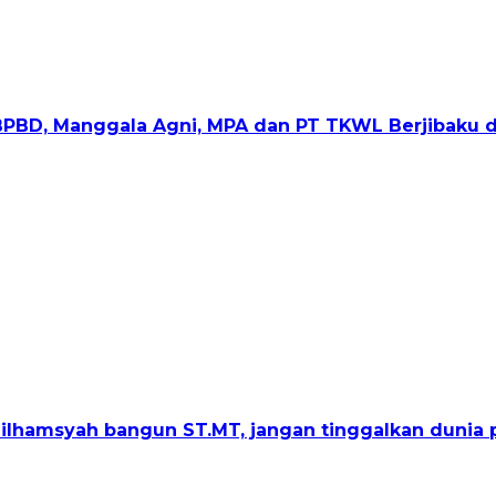
 BPBD, Manggala Agni, MPA dan PT TKWL Berjibaku d
lhamsyah bangun ST.MT, jangan tinggalkan dunia p