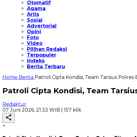
Otomatif
Agama
Artis
Sosial
Advertorial
Opini
Foto
Video
Pilihan Redaksi
Terpopuler
Indeks
Berita Terbaru
Home
Berita
Patroli Cipta Kondisi, Team Tarsius Pol
Patroli Cipta Kondisi, Team Tars
Redaktur
07 Juni 2026, 21:33 WIB
| 157 klik
×