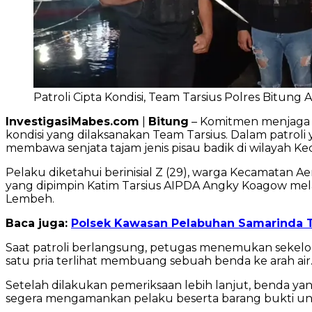
Patroli Cipta Kondisi, Team Tarsius Polres Bitu
InvestigasiMabes.com
|
Bitung
– Komitmen menjaga k
kondisi yang dilaksanakan Team Tarsius. Dalam patroli
membawa senjata tajam jenis pisau badik di wilayah K
Pelaku diketahui berinisial Z (29), warga Kecamatan Ae
yang dipimpin Katim Tarsius AIPDA Angky Koagow mel
Lembeh.
Baca juga:
Polsek Kawasan Pelabuhan Samarinda T
Saat patroli berlangsung, petugas menemukan sekelo
satu pria terlihat membuang sebuah benda ke arah air
Setelah dilakukan pemeriksaan lebih lanjut, benda yan
segera mengamankan pelaku beserta barang bukti unt