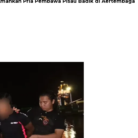
g Amankan Pria Pembawa Pisau Badik di Aertembaga