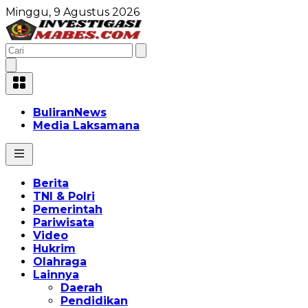
Minggu, 9 Agustus 2026
BuliranNews
Media Laksamana
Berita
TNI & Polri
Pemerintah
Pariwisata
Video
Hukrim
Olahraga
Lainnya
Daerah
Pendidikan