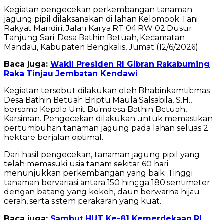
Kegiatan pengecekan perkembangan tanaman
jagung pipil dilaksanakan di lahan Kelompok Tani
Rakyat Mandiri, Jalan Karya RT 04 RW 02 Dusun
Tanjung Sari, Desa Bathin Betuah, Kecamatan
Mandau, Kabupaten Bengkalis, Jumat (12/6/2026).
Baca juga:
Wakil Presiden RI Gibran Rakabuming
Raka Tinjau Jembatan Kendawi
Kegiatan tersebut dilakukan oleh Bhabinkamtibmas
Desa Bathin Betuah Briptu Maula Salsabila, S.H.,
bersama Kepala Unit Bumdesa Bathin Betuah,
Karsiman. Pengecekan dilakukan untuk memastikan
pertumbuhan tanaman jagung pada lahan seluas 2
hektare berjalan optimal.
Dari hasil pengecekan, tanaman jagung pipil yang
telah memasuki usia tanam sekitar 60 hari
menunjukkan perkembangan yang baik. Tinggi
tanaman bervariasi antara 150 hingga 180 sentimeter
dengan batang yang kokoh, daun berwarna hijau
cerah, serta sistem perakaran yang kuat.
Baca juga:
Sambut HUT Ke-81 Kemerdekaan RI