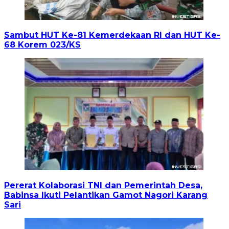
Sambut HUT Ke-81 Kemerdekaan RI dan HUT Ke-
68 Korem 023/KS
Pererat Kolaborasi TNI dan Pemerintah Desa,
Babinsa Ikuti Pelantikan Gamot Nagori Karang
Sari