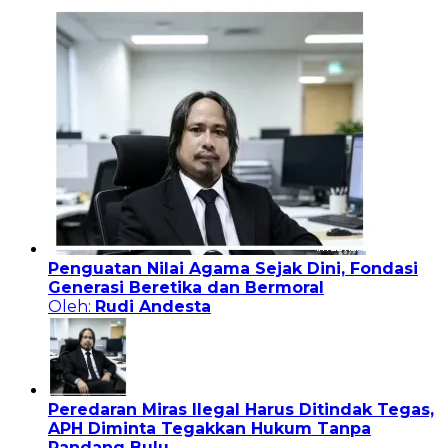
Penguatan Nilai Agama Sejak Dini, Fondasi
Generasi Beretika dan Bermoral
Oleh:
Rudi Andesta
Peredaran Miras Ilegal Harus Ditindak Tegas,
APH Diminta Tegakkan Hukum Tanpa
Pandang Bulu