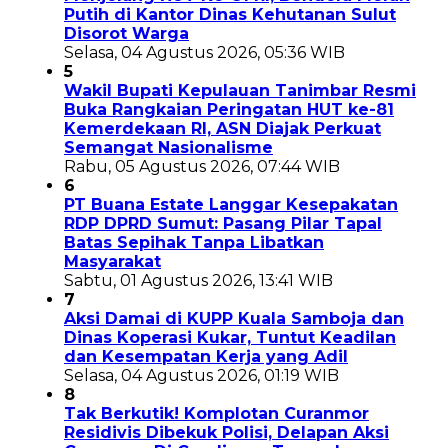
Putih di Kantor Dinas Kehutanan Sulut
Disorot Warga
Selasa, 04 Agustus 2026, 05:36 WIB
5
Wakil Bupati Kepulauan Tanimbar Resmi
Buka Rangkaian Peringatan HUT ke-81
Kemerdekaan RI, ASN Diajak Perkuat
Semangat Nasionalisme
Rabu, 05 Agustus 2026, 07:44 WIB
6
PT Buana Estate Langgar Kesepakatan
RDP DPRD Sumut: Pasang Pilar Tapal
Batas Sepihak Tanpa Libatkan
Masyarakat
Sabtu, 01 Agustus 2026, 13:41 WIB
7
Aksi Damai di KUPP Kuala Samboja dan
Dinas Koperasi Kukar, Tuntut Keadilan
dan Kesempatan Kerja yang Adil
Selasa, 04 Agustus 2026, 01:19 WIB
8
Tak Berkutik! Komplotan Curanmor
Residivis Dibekuk Polisi, Delapan Aksi