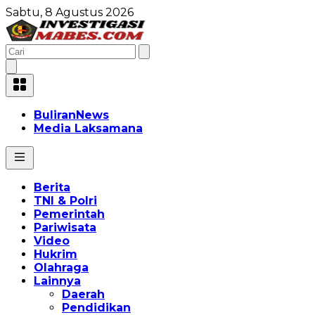
Sabtu, 8 Agustus 2026
BuliranNews
Media Laksamana
Berita
TNI & Polri
Pemerintah
Pariwisata
Video
Hukrim
Olahraga
Lainnya
Daerah
Pendidikan