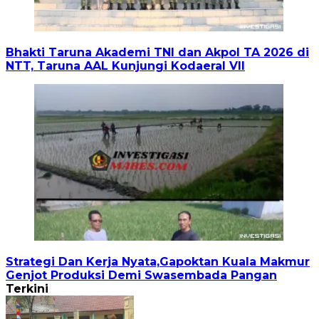
Bhakti Taruna Akademi TNI dan Akpol TA 2026 di
NTT, Taruna AAL Kunjungi Kodaeral VII
Strategi Dan Kerja Nyata,Gapoktan Kuala Makmur
Genjot Produksi Demi Swasembada Pangan
Terkini