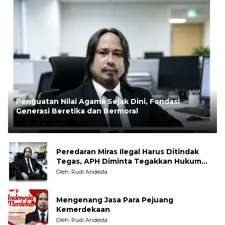
Penguatan Nilai Agama Sejak Dini, Fondasi
Generasi Beretika dan Bermoral
Oleh:
Rudi Andesta
Peredaran Miras Ilegal Harus Ditindak
Tegas, APH Diminta Tegakkan Hukum
Tanpa Pandang Bulu
Oleh: Rudi Andesta
Mengenang Jasa Para Pejuang
Kemerdekaan
Oleh: Rudi Andesta