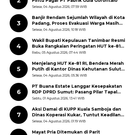
2
Pintu Pagar PT Pabrik Gula Gorontalo
Selasa, 04 Agustus 2026, 07:59 WIB
Banjir Rendam Sejumlah Wilayah di Kota
3
Padang, Proses Evakuasi Warga Masih
Berlangsung
Selasa, 04 Agustus 2026, 10:18 WIB
Wakil Bupati Kepulauan Tanimbar Resmi
4
Buka Rangkaian Peringatan HUT ke-81
Kemerdekaan RI, ASN Diajak Perkuat
Rabu, 05 Agustus 2026, 07:44 WIB
Semangat Nasionalisme
Menjelang HUT Ke-81 RI, Bendera Merah
5
Putih di Kantor Dinas Kehutanan Sulut
Disorot Warga
Selasa, 04 Agustus 2026, 05:36 WIB
PT Buana Estate Langgar Kesepakatan
6
RDP DPRD Sumut: Pasang Pilar Tapal
Batas Sepihak Tanpa Libatkan
Sabtu, 01 Agustus 2026, 13:41 WIB
Masyarakat
Aksi Damai di KUPP Kuala Samboja dan
7
Dinas Koperasi Kukar, Tuntut Keadilan
dan Kesempatan Kerja yang Adil
Selasa, 04 Agustus 2026, 01:19 WIB
Mayat Pria Ditemukan di Parit