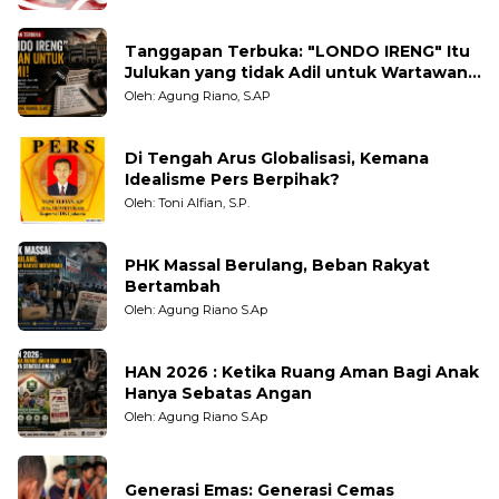
Tanggapan Terbuka: "LONDO IRENG" Itu
Julukan yang tidak Adil untuk Wartawan,
Pengamat dan LSM
Oleh: Agung Riano, S.AP
Di Tengah Arus Globalisasi, Kemana
Idealisme Pers Berpihak?
Oleh: Toni Alfian, S.P.
PHK Massal Berulang, Beban Rakyat
Bertambah
Oleh: Agung Riano S.Ap
HAN 2026 : Ketika Ruang Aman Bagi Anak
Hanya Sebatas Angan
Oleh: Agung Riano S.Ap
Generasi Emas: Generasi Cemas