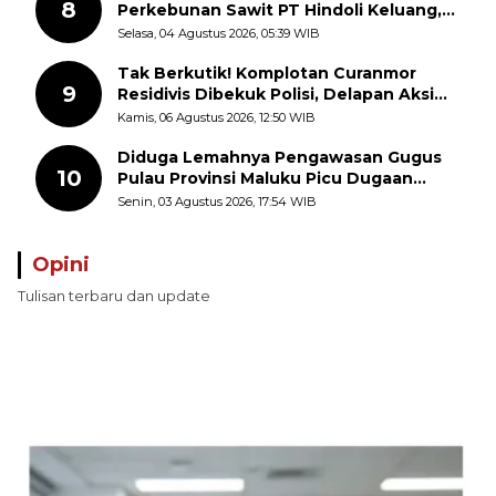
8
Perkebunan Sawit PT Hindoli Keluang,
Polisi Selidiki Penyebab Kematian
Selasa, 04 Agustus 2026, 05:39 WIB
Tak Berkutik! Komplotan Curanmor
9
Residivis Dibekuk Polisi, Delapan Aksi
Curanmor Di Candipuro Terungkap
Kamis, 06 Agustus 2026, 12:50 WIB
Diduga Lemahnya Pengawasan Gugus
10
Pulau Provinsi Maluku Picu Dugaan
Pungli terhadap Nelayan Bale-Bale di
Senin, 03 Agustus 2026, 17:54 WIB
Perairan Pulau Seira
Opini
Tulisan terbaru dan update