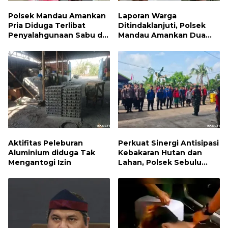
Polsek Mandau Amankan
Laporan Warga
Pria Diduga Terlibat
Ditindaklanjuti, Polsek
Penyalahgunaan Sabu di
Mandau Amankan Dua
Bumbung
Terduga Pelaku dan 5
Paket Sabu
Aktifitas Peleburan
Perkuat Sinergi Antisipasi
Aluminium diduga Tak
Kebakaran Hutan dan
Mengantogi Izin
Lahan, Polsek Sebulu
Hadiri Kegiatan Apel
Kesiapsiagaan Karhutla