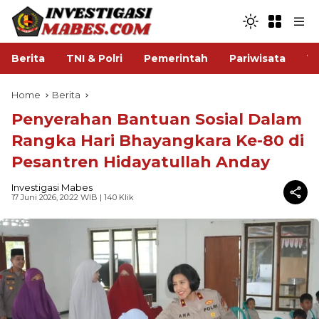
Berita
TNI & Polri
Pemerintah
Pariwisata
V
Home
Berita
Penyerahan Bantuan Sosial Dalam
Rangka Hari Bhayangkara Ke-80 di
Pesantren Hidayatullah Anday
Investigasi Mabes
17 Juni 2026, 20:22 WIB
| 140 Klik