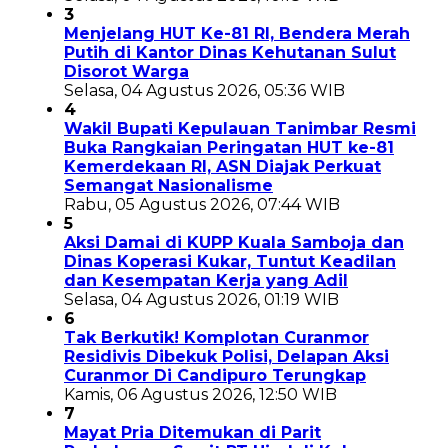
3
Menjelang HUT Ke-81 RI, Bendera Merah
Putih di Kantor Dinas Kehutanan Sulut
Disorot Warga
Selasa, 04 Agustus 2026, 05:36 WIB
4
Wakil Bupati Kepulauan Tanimbar Resmi
Buka Rangkaian Peringatan HUT ke-81
Kemerdekaan RI, ASN Diajak Perkuat
Semangat Nasionalisme
Rabu, 05 Agustus 2026, 07:44 WIB
5
Aksi Damai di KUPP Kuala Samboja dan
Dinas Koperasi Kukar, Tuntut Keadilan
dan Kesempatan Kerja yang Adil
Selasa, 04 Agustus 2026, 01:19 WIB
6
Tak Berkutik! Komplotan Curanmor
Residivis Dibekuk Polisi, Delapan Aksi
Curanmor Di Candipuro Terungkap
Kamis, 06 Agustus 2026, 12:50 WIB
7
Mayat Pria Ditemukan di Parit