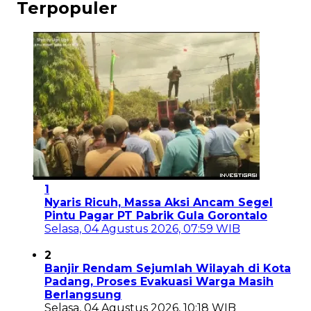
Terpopuler
1
Nyaris Ricuh, Massa Aksi Ancam Segel
Pintu Pagar PT Pabrik Gula Gorontalo
Selasa, 04 Agustus 2026, 07:59 WIB
2
Banjir Rendam Sejumlah Wilayah di Kota
Padang, Proses Evakuasi Warga Masih
Berlangsung
Selasa, 04 Agustus 2026, 10:18 WIB