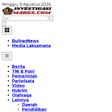
Minggu, 9 Agustus 2026
BuliranNews
Media Laksamana
Berita
TNI & Polri
Pemerintah
Pariwisata
Video
Hukrim
Olahraga
Lainnya
Daerah
Pendidikan