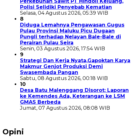
Perkebunan Sawit PT Hindoli Keluang,
Polisi Selidiki Penyebab Kematian
Selasa, 04 Agustus 2026, 05:39 WIB
8
Diduga Lemahnya Pengawasan Gugus
Pulau Provinsi Maluku Picu Dugaan
Pungli terhadap Nelayan Bale-Bale di
Perairan Pulau Seira
Senin, 03 Agustus 2026, 17:54 WIB
9
Strategi Dan Kerja Nyata,Gapoktan Karya
Makmur Genjot Produksi Demi
Swasembada Pangan
Sabtu, 08 Agustus 2026, 00:18 WIB
10
Desa Batu Malenggang Disorot: Laporan
ke Kemendes Ada, Keterangan ke LSM
GMAS Berbeda
Jumat, 07 Agustus 2026, 08:08 WIB
Opini