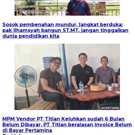
Sosok pembenahan mundur, langkat berduka:
pak ilhamsyah bangun ST.MT, jangan tinggalkan
dunia pendidikan kita
MPM Vendor PT Titian Keluhkan sudah 6 Bulan
Belum Dibayar, PT Titian beralasan Invoice Belum
di Bayar Pertamina