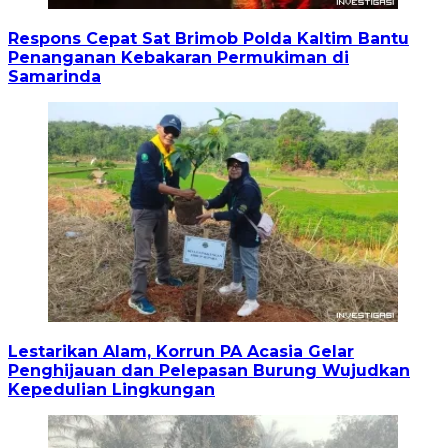
Respons Cepat Sat Brimob Polda Kaltim Bantu
Penanganan Kebakaran Permukiman di
Samarinda
Lestarikan Alam, Korrun PA Acasia Gelar
Penghijauan dan Pelepasan Burung Wujudkan
Kepedulian Lingkungan