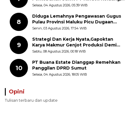
Polisi Selidiki Penyebab Kematian
Selasa, 04 Agustus 2026, 05:39 WIB
Diduga Lemahnya Pengawasan Gugus
8
Pulau Provinsi Maluku Picu Dugaan
Pungli terhadap Nelayan Bale-Bale di
Senin, 03 Agustus 2026, 17:54 WIB
Perairan Pulau Seira
Strategi Dan Kerja Nyata,Gapoktan
9
Karya Makmur Genjot Produksi Demi
Swasembada Pangan
Sabtu, 08 Agustus 2026, 00:18 WIB
PT Buana Estate Dianggap Remehkan
10
Panggilan DPRD Sumut
Selasa, 04 Agustus 2026, 18:05 WIB
Opini
Tulisan terbaru dan update