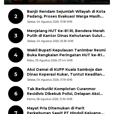
Banjir Rendam Sejumlah Wilayah di Kota
2
Padang, Proses Evakuasi Warga Masih
Berlangsung
Selasa, 04 Agustus 2026, 10:18 WIB
Menjelang HUT Ke-81 RI, Bendera Merah
3
Putih di Kantor Dinas Kehutanan Sulut
Disorot Warga
Selasa, 04 Agustus 2026, 05:36 WIB
Wakil Bupati Kepulauan Tanimbar Resmi
4
Buka Rangkaian Peringatan HUT ke-81
Kemerdekaan RI, ASN Diajak Perkuat
Rabu, 05 Agustus 2026, 07:44 WIB
Semangat Nasionalisme
Aksi Damai di KUPP Kuala Samboja dan
5
Dinas Koperasi Kukar, Tuntut Keadilan
dan Kesempatan Kerja yang Adil
Selasa, 04 Agustus 2026, 01:19 WIB
Tak Berkutik! Komplotan Curanmor
6
Residivis Dibekuk Polisi, Delapan Aksi
Curanmor Di Candipuro Terungkap
Kamis, 06 Agustus 2026, 12:50 WIB
Mayat Pria Ditemukan di Parit
7
Perkebunan Sawit PT Hindoli Keluang,