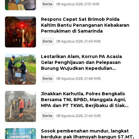
Berita
08 Agustus 2026, 21:51 WIB
Respons Cepat Sat Brimob Polda
Kaltim Bantu Penanganan Kebakaran
Permukiman di Samarinda
Berita
08 Agustus 2026, 21:49 WIB
Lestarikan Alam, Korrun PA Acasia
Gelar Penghijauan dan Pelepasan
Burung Wujudkan Kepedulian
Lingkungan
Berita
08 Agustus 2026, 21:48 WIB
Jinakkan Karhutla, Polres Bengkalis
Bersama TNI, BPBD, Manggala Agni,
MPA dan PT TKWL Berjibaku di Siak
Kecil dan Mandau
Berita
08 Agustus 2026, 21:46 WIB
Sosok pembenahan mundur, langkat
berduka: pak ilhamsyah bangun ST.MT,