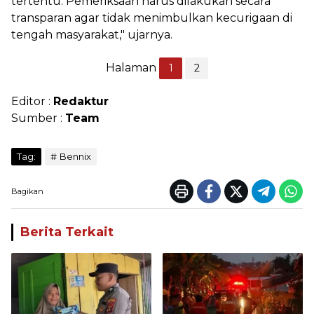
tertentu. Pemeriksaan harus dilakukan secara
transparan agar tidak menimbulkan kecurigaan di
tengah masyarakat," ujarnya.
Halaman
1
2
Editor :
Redaktur
Sumber :
Team
Tag:
Bennix
Bagikan
Berita Terkait