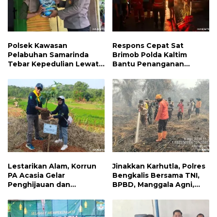
Polsek Kawasan
Respons Cepat Sat
Pelabuhan Samarinda
Brimob Polda Kaltim
Tebar Kepedulian Lewat
Bantu Penanganan
Jumat Berbagi, Warga
Kebakaran Permukiman di
Sungai Dama Terima
Samarinda
Bantuan Sosial
Lestarikan Alam, Korrun
Jinakkan Karhutla, Polres
PA Acasia Gelar
Bengkalis Bersama TNI,
Penghijauan dan
BPBD, Manggala Agni,
Pelepasan Burung
MPA dan PT TKWL
Wujudkan Kepedulian
Berjibaku di Siak Kecil
Lingkungan
dan Mandau