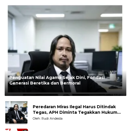
Penguatan Nilai Agama Sejak Dini, Fondasi
Generasi Beretika dan Bermoral
Oleh:
Rudi Andesta
Peredaran Miras Ilegal Harus Ditindak
Tegas, APH Diminta Tegakkan Hukum
Tanpa Pandang Bulu
Oleh: Rudi Andesta