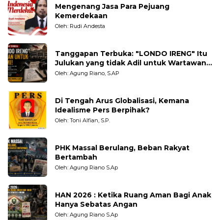
Mengenang Jasa Para Pejuang
Kemerdekaan
Oleh: Rudi Andesta
Tanggapan Terbuka: "LONDO IRENG" Itu
Julukan yang tidak Adil untuk Wartawan,
Pengamat dan LSM
Oleh: Agung Riano, S.AP
Di Tengah Arus Globalisasi, Kemana
Idealisme Pers Berpihak?
Oleh: Toni Alfian, S.P.
PHK Massal Berulang, Beban Rakyat
Bertambah
Oleh: Agung Riano S.Ap
HAN 2026 : Ketika Ruang Aman Bagi Anak
Hanya Sebatas Angan
Oleh: Agung Riano S.Ap