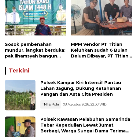
Sosok pembenahan
MPM Vendor PT Titian
mundur, langkat berduka:
Keluhkan sudah 6 Bulan
pak ilhamsyah bangun
Belum Dibayar, PT Titian
ST.MT, jangan tinggalkan
beralasan Invoice Belum
dunia pendidikan kita
di Bayar Pertamina
Terkini
Polsek Kampar Kiri Intensif Pantau
Lahan Jagung, Dukung Ketahanan
Pangan dan Asta Cita Presiden
TNI & Polri
08 Agustus 2026, 22:38 WIB
Polsek Kawasan Pelabuhan Samarinda
Tebar Kepedulian Lewat Jumat
Berbagi, Warga Sungai Dama Terima
Bantuan Sosial