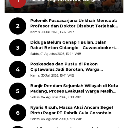
Lermatang Diminta Tidak Menunda
Kamis, 30 Juli 2026, 10:05 WIB
Polemik Pascasarjana Unkhair Mencuat:
2
Profesor dan Doktor Disebut Terjebak
dalam Rutinitas Akademik Akhir Pekan
Kamis, 30 Juli 2026, 13:32 WIB
Diduga Belum Genap 1 Bulan, Jalan
3
Rabat Beton Gidanglo - Guwosobokerto
Sudah Pecah
Sabtu, 01 Agustus 2026, 13:44 WIB
Poskesdes dan Pustu di Pekon
4
Ciptawaras Jadi Sorotan, Warga
Keluhkan Fasilitas Terbengkalai dan
Kamis, 30 Juli 2026, 15:41 WIB
Dugaan Pungutan
Banjir Rendam Sejumlah Wilayah di Kota
5
Padang, Proses Evakuasi Warga Masih
Berlangsung
Selasa, 04 Agustus 2026, 10:18 WIB
Nyaris Ricuh, Massa Aksi Ancam Segel
6
Pintu Pagar PT Pabrik Gula Gorontalo
Selasa, 04 Agustus 2026, 07:59 WIB