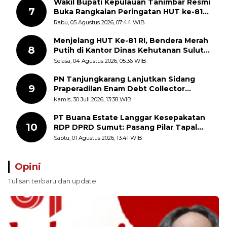
Wakil Bupati Kepulauan Tanimbar Resmi
7
Buka Rangkaian Peringatan HUT ke-81
Kemerdekaan RI, ASN Diajak Perkuat
Rabu, 05 Agustus 2026, 07:44 WIB
Semangat Nasionalisme
Menjelang HUT Ke-81 RI, Bendera Merah
8
Putih di Kantor Dinas Kehutanan Sulut
Disorot Warga
Selasa, 04 Agustus 2026, 05:36 WIB
PN Tanjungkarang Lanjutkan Sidang
9
Praperadilan Enam Debt Collector
dengan Pemeriksaan Saksi
Kamis, 30 Juli 2026, 13:38 WIB
PT Buana Estate Langgar Kesepakatan
10
RDP DPRD Sumut: Pasang Pilar Tapal
Batas Sepihak Tanpa Libatkan
Sabtu, 01 Agustus 2026, 13:41 WIB
Masyarakat
Opini
Tulisan terbaru dan update