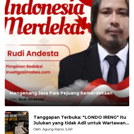
Mengenang Jasa Para Pejuang Kemerdekaan
Oleh:
Rudi Andesta
Tanggapan Terbuka: "LONDO IRENG" Itu
Julukan yang tidak Adil untuk Wartawan,
Pengamat dan LSM
Oleh: Agung Riano, S.AP