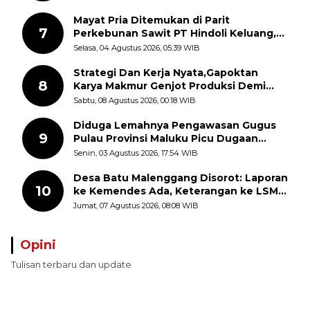
Mayat Pria Ditemukan di Parit
7
Perkebunan Sawit PT Hindoli Keluang,
Polisi Selidiki Penyebab Kematian
Selasa, 04 Agustus 2026, 05:39 WIB
Strategi Dan Kerja Nyata,Gapoktan
8
Karya Makmur Genjot Produksi Demi
Swasembada Pangan
Sabtu, 08 Agustus 2026, 00:18 WIB
Diduga Lemahnya Pengawasan Gugus
9
Pulau Provinsi Maluku Picu Dugaan
Pungli terhadap Nelayan Bale-Bale di
Senin, 03 Agustus 2026, 17:54 WIB
Perairan Pulau Seira
Desa Batu Malenggang Disorot: Laporan
10
ke Kemendes Ada, Keterangan ke LSM
GMAS Berbeda
Jumat, 07 Agustus 2026, 08:08 WIB
Opini
Tulisan terbaru dan update