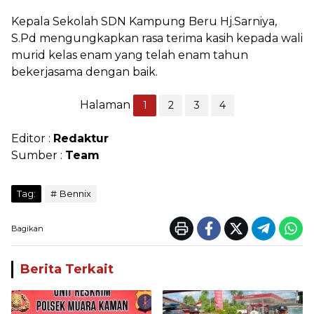
Kepala Sekolah SDN Kampung Beru Hj.Sarniya,
S.Pd mengungkapkan rasa terima kasih kepada wali
murid kelas enam yang telah enam tahun
bekerjasama dengan baik.
Halaman
1
2
3
4
Editor :
Redaktur
Sumber :
Team
Tag:
Bennix
Bagikan
Berita Terkait