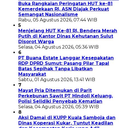
Buka Rangkaian Peringatan HUT ke-81
Kemerdekaan RI, ASN Diajak Perkuat
Semangat Nasionalisme
Rabu, 05 Agustus 2026, 07:44 WIB
5
Menjelang HUT Ke-81 RI, Bendera Merah
Putih di Kantor Dinas Kehutanan Sulut
Disorot Warga
Selasa, 04 Agustus 2026, 05:36 WIB
6
PT Buana Estate Langgar Kesepakatan
RDP DPRD Sumut: Pasang Pilar Tapal
Batas Sepihak Tanpa Libatkan
Masyarakat
Sabtu, 01 Agustus 2026, 13:41 WIB
7
Mayat Pria Ditemukan di Parit
Perkebunan Sawit PT Hindoli Keluang,
Polisi Selidiki Penyebab Kematian
Selasa, 04 Agustus 2026, 05:39 WIB
8
Aksi Damai di KUPP Kuala Samboja dan
Dinas Koperasi Kukar, Tuntut Keadilan