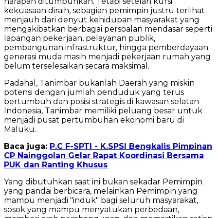
harapan ditumbuhkan. Tetapi setelah kursi
kekuasaan diraih, sebagian pemimpin justru terlihat
menjauh dari denyut kehidupan masyarakat yang
mengakibatkan berbagai persoalan mendasar seperti
lapangan pekerjaan, pelayanan publik,
pembangunan infrastruktur, hingga pemberdayaan
generasi muda masih menjadi pekerjaan rumah yang
belum terselesaikan secara maksimal.
Padahal, Tanimbar bukanlah Daerah yang miskin
potensi dengan jumlah penduduk yang terus
bertumbuh dan posisi strategis di kawasan selatan
Indonesia, Tanimbar memiliki peluang besar untuk
menjadi pusat pertumbuhan ekonomi baru di
Maluku.
Baca juga:
P.C F-SPTI - K.SPSI Bengkalis Pimpinan
CP Nainggolan Gelar Rapat Koordinasi Bersama
PUK dan Ranting Khusus
Yang dibutuhkan saat ini bukan sekadar Pemimpin
yang pandai berbicara, melainkan Pemimpin yang
mampu menjadi "induk" bagi seluruh masyarakat,
sosok yang mampu menyatukan perbedaan,