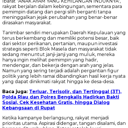
Ibarat "ANAK AYAM YANG KEHILANGAN INDUKNYA",
rakyat berjalan dalam kebingungan, sementara para
pemimpin datang dan pergi silih berganti tanpa
meninggalkan jejak perubahan yang benar-benar
dirasakan masyarakat.
Tanimbar sendiri merupakan Daerah Kepulauan yang
terus berkembang dan memiliki potensi besar, baik
dari sektor perikanan, pertanian, maupun investasi
strategis seperti Blok Masela dan masyarakat tidak
sedang menuntut janji-janji yang muluk, mereka
hanya ingin melihat pemimpin yang hadir,
mendengar, dan bekerja dengan arah yang jelas.
Namun yang sering terjadi adalah pergantian figur
politik yang lebih ramai dibandingkan hasil kerja nyata
yang dapat dinikmati rakyat hingga ke desa-desa.
Baca juga:
Terluar, Terisolir, dan Tertinggal (3T),
Polda Riau dan Polres Bengkalis Hadirkan Bakti
Sosial, Cek Kesehatan Gratis, hingga Dialog
Kebangsaan di Rupat
Ketika kampanye berlangsung, rakyat menjadi
prioritas utama. Aspirasi didengar, tangan disalami, dan