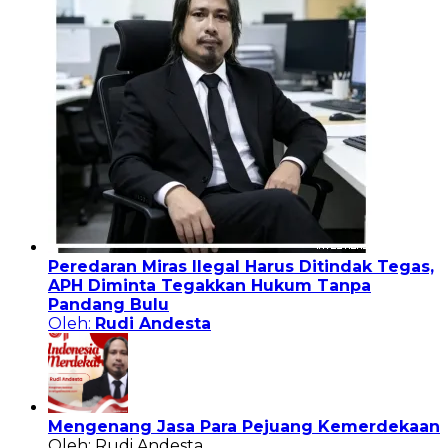
Peredaran Miras Ilegal Harus Ditindak Tegas,
APH Diminta Tegakkan Hukum Tanpa
Pandang Bulu
Oleh:
Rudi Andesta
Mengenang Jasa Para Pejuang Kemerdekaan
Oleh: Rudi Andesta