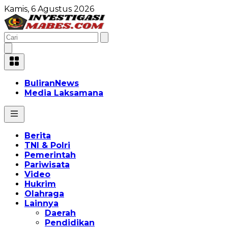
Kamis, 6 Agustus 2026
BuliranNews
Media Laksamana
Berita
TNI & Polri
Pemerintah
Pariwisata
Video
Hukrim
Olahraga
Lainnya
Daerah
Pendidikan