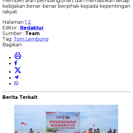
memberi arah pembangunan, dan memastikan setiap
kebijakan benar-benar berpihak kepada kepentingan
rakyat.
Halaman
1
2
Editor :
Redaktur
Sumber :
Team
Tag:
Tom Lembong
Bagikan
Berita Terkait