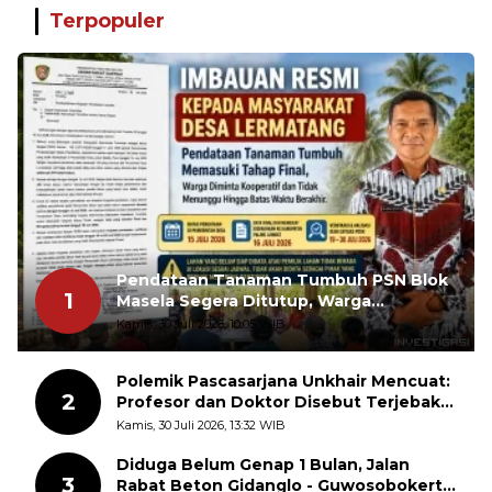
Terpopuler
Pendataan Tanaman Tumbuh PSN Blok
1
Masela Segera Ditutup, Warga
Lermatang Diminta Tidak Menunda
Kamis, 30 Juli 2026, 10:05 WIB
Polemik Pascasarjana Unkhair Mencuat:
2
Profesor dan Doktor Disebut Terjebak
dalam Rutinitas Akademik Akhir Pekan
Kamis, 30 Juli 2026, 13:32 WIB
Diduga Belum Genap 1 Bulan, Jalan
3
Rabat Beton Gidanglo - Guwosobokerto