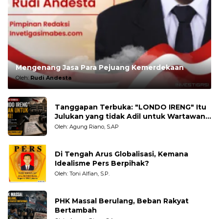
Mengenang Jasa Para Pejuang Kemerdekaan
Oleh:
Rudi Andesta
Tanggapan Terbuka: "LONDO IRENG" Itu
Julukan yang tidak Adil untuk Wartawan,
Pengamat dan LSM
Oleh: Agung Riano, S.AP
Di Tengah Arus Globalisasi, Kemana
Idealisme Pers Berpihak?
Oleh: Toni Alfian, S.P.
PHK Massal Berulang, Beban Rakyat
Bertambah