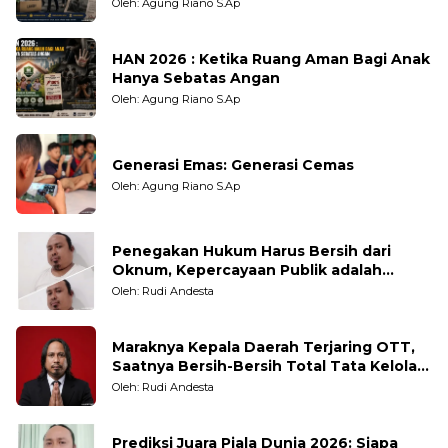
Oleh: Agung Riano S.Ap
HAN 2026 : Ketika Ruang Aman Bagi Anak
Hanya Sebatas Angan
Oleh: Agung Riano S.Ap
Generasi Emas: Generasi Cemas
Oleh: Agung Riano S.Ap
Penegakan Hukum Harus Bersih dari
Oknum, Kepercayaan Publik adalah
Taruhannya
Oleh: Rudi Andesta
Maraknya Kepala Daerah Terjaring OTT,
Saatnya Bersih-Bersih Total Tata Kelola
Pemerintahan
Oleh: Rudi Andesta
Prediksi Juara Piala Dunia 2026: Siapa