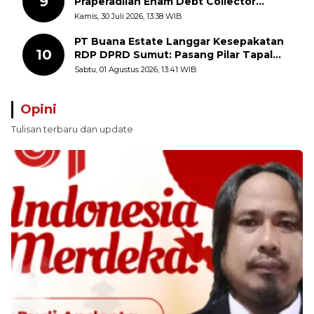
9
Praperadilan Enam Debt Collector
dengan Pemeriksaan Saksi
Kamis, 30 Juli 2026, 13:38 WIB
PT Buana Estate Langgar Kesepakatan
10
RDP DPRD Sumut: Pasang Pilar Tapal
Batas Sepihak Tanpa Libatkan
Sabtu, 01 Agustus 2026, 13:41 WIB
Masyarakat
Opini
Tulisan terbaru dan update