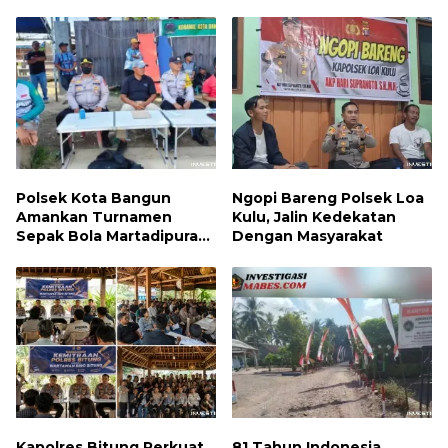
Indonesia
Tersangka Diamankan
Polsek Kota Bangun
Ngopi Bareng Polsek Loa
Amankan Turnamen
Kulu, Jalin Kedekatan
Sepak Bola Martadipura
Dengan Masyarakat
Cup 3
Kapolres Bitung Perkuat
81 Tahun Indonesia