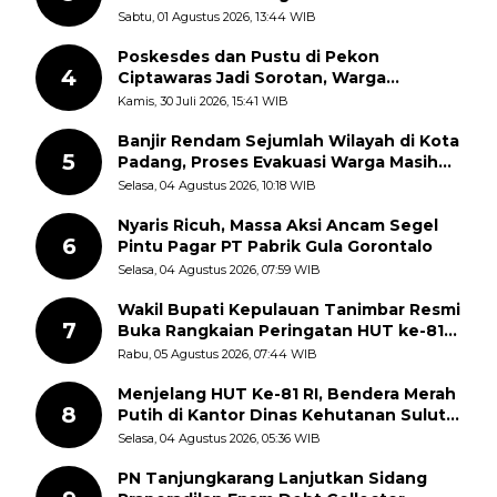
Sudah Pecah
Sabtu, 01 Agustus 2026, 13:44 WIB
Poskesdes dan Pustu di Pekon
4
Ciptawaras Jadi Sorotan, Warga
Keluhkan Fasilitas Terbengkalai dan
Kamis, 30 Juli 2026, 15:41 WIB
Dugaan Pungutan
Banjir Rendam Sejumlah Wilayah di Kota
5
Padang, Proses Evakuasi Warga Masih
Berlangsung
Selasa, 04 Agustus 2026, 10:18 WIB
Nyaris Ricuh, Massa Aksi Ancam Segel
6
Pintu Pagar PT Pabrik Gula Gorontalo
Selasa, 04 Agustus 2026, 07:59 WIB
Wakil Bupati Kepulauan Tanimbar Resmi
7
Buka Rangkaian Peringatan HUT ke-81
Kemerdekaan RI, ASN Diajak Perkuat
Rabu, 05 Agustus 2026, 07:44 WIB
Semangat Nasionalisme
Menjelang HUT Ke-81 RI, Bendera Merah
8
Putih di Kantor Dinas Kehutanan Sulut
Disorot Warga
Selasa, 04 Agustus 2026, 05:36 WIB
PN Tanjungkarang Lanjutkan Sidang