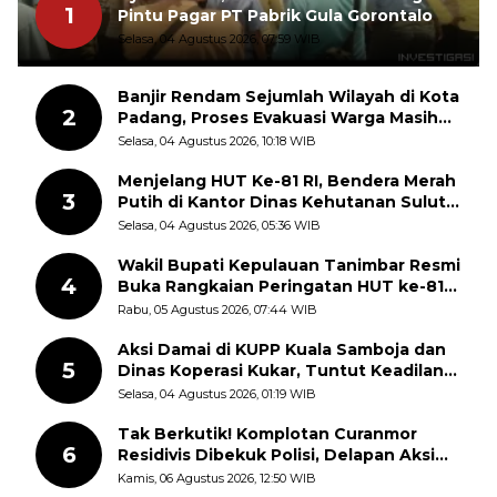
1
Pintu Pagar PT Pabrik Gula Gorontalo
Selasa, 04 Agustus 2026, 07:59 WIB
Banjir Rendam Sejumlah Wilayah di Kota
2
Padang, Proses Evakuasi Warga Masih
Berlangsung
Selasa, 04 Agustus 2026, 10:18 WIB
Menjelang HUT Ke-81 RI, Bendera Merah
3
Putih di Kantor Dinas Kehutanan Sulut
Disorot Warga
Selasa, 04 Agustus 2026, 05:36 WIB
Wakil Bupati Kepulauan Tanimbar Resmi
4
Buka Rangkaian Peringatan HUT ke-81
Kemerdekaan RI, ASN Diajak Perkuat
Rabu, 05 Agustus 2026, 07:44 WIB
Semangat Nasionalisme
Aksi Damai di KUPP Kuala Samboja dan
5
Dinas Koperasi Kukar, Tuntut Keadilan
dan Kesempatan Kerja yang Adil
Selasa, 04 Agustus 2026, 01:19 WIB
Tak Berkutik! Komplotan Curanmor
6
Residivis Dibekuk Polisi, Delapan Aksi
Curanmor Di Candipuro Terungkap
Kamis, 06 Agustus 2026, 12:50 WIB