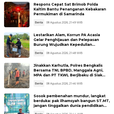
Respons Cepat Sat Brimob Polda
Kaltim Bantu Penanganan Kebakaran
Permukiman di Samarinda
Berita
08 Agustus 2026, 21:49 WIB
Lestarikan Alam, Korrun PA Acasia
Gelar Penghijauan dan Pelepasan
Burung Wujudkan Kepedulian
Lingkungan
Berita
08 Agustus 2026, 21:48 WIB
Jinakkan Karhutla, Polres Bengkalis
Bersama TNI, BPBD, Manggala Agni,
MPA dan PT TKWL Berjibaku di Siak
Kecil dan Mandau
Berita
08 Agustus 2026, 21:46 WIB
Sosok pembenahan mundur, langkat
berduka: pak ilhamsyah bangun ST.MT,
jangan tinggalkan dunia pendidikan
kita
Berita
08 Agustus 2026, 21:44 WIB