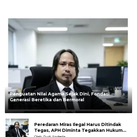
Penguatan Nilai Agama Sejak Dini, Fondasi
Generasi Beretika dan Bermoral
Oleh:
Rudi Andesta
Peredaran Miras Ilegal Harus Ditindak
Tegas, APH Diminta Tegakkan Hukum
Tanpa Pandang Bulu
Oleh: Rudi Andesta