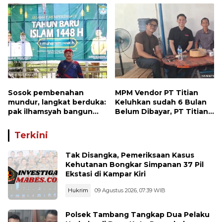
Wujudkan Kepedulian
Berjibaku di Siak Kecil
Lingkungan
dan Mandau
Sosok pembenahan
MPM Vendor PT Titian
mundur, langkat berduka:
Keluhkan sudah 6 Bulan
pak ilhamsyah bangun
Belum Dibayar, PT Titian
ST.MT, jangan tinggalkan
beralasan Invoice Belum
dunia pendidikan kita
di Bayar Pertamina
Terkini
Tak Disangka, Pemeriksaan Kasus
Kehutanan Bongkar Simpanan 37 Pil
Ekstasi di Kampar Kiri
Hukrim
09 Agustus 2026, 07:39 WIB
Polsek Tambang Tangkap Dua Pelaku