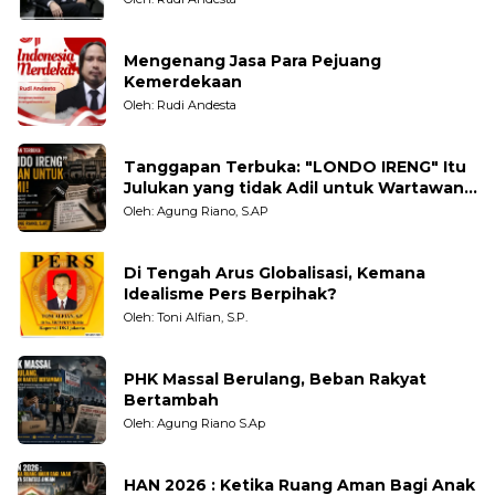
Mengenang Jasa Para Pejuang
Kemerdekaan
Oleh: Rudi Andesta
Tanggapan Terbuka: "LONDO IRENG" Itu
Julukan yang tidak Adil untuk Wartawan,
Pengamat dan LSM
Oleh: Agung Riano, S.AP
Di Tengah Arus Globalisasi, Kemana
Idealisme Pers Berpihak?
Oleh: Toni Alfian, S.P.
PHK Massal Berulang, Beban Rakyat
Bertambah
Oleh: Agung Riano S.Ap
HAN 2026 : Ketika Ruang Aman Bagi Anak