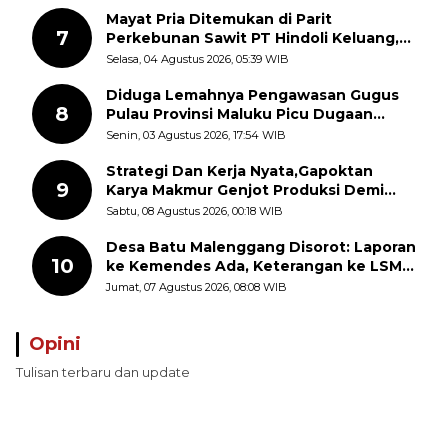
Mayat Pria Ditemukan di Parit
7
Perkebunan Sawit PT Hindoli Keluang,
Polisi Selidiki Penyebab Kematian
Selasa, 04 Agustus 2026, 05:39 WIB
Diduga Lemahnya Pengawasan Gugus
8
Pulau Provinsi Maluku Picu Dugaan
Pungli terhadap Nelayan Bale-Bale di
Senin, 03 Agustus 2026, 17:54 WIB
Perairan Pulau Seira
Strategi Dan Kerja Nyata,Gapoktan
9
Karya Makmur Genjot Produksi Demi
Swasembada Pangan
Sabtu, 08 Agustus 2026, 00:18 WIB
Desa Batu Malenggang Disorot: Laporan
10
ke Kemendes Ada, Keterangan ke LSM
GMAS Berbeda
Jumat, 07 Agustus 2026, 08:08 WIB
Opini
Tulisan terbaru dan update