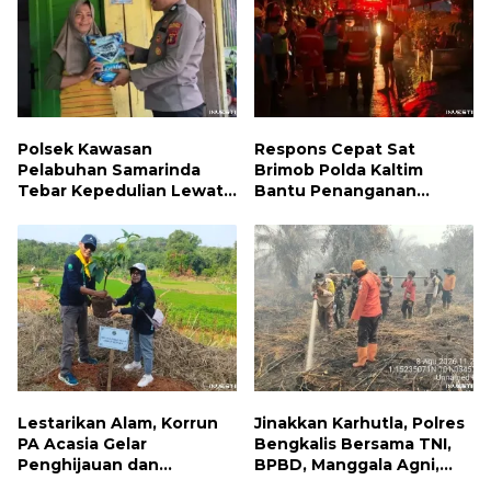
Polsek Kawasan
Respons Cepat Sat
Pelabuhan Samarinda
Brimob Polda Kaltim
Tebar Kepedulian Lewat
Bantu Penanganan
Jumat Berbagi, Warga
Kebakaran Permukiman di
Sungai Dama Terima
Samarinda
Bantuan Sosial
Lestarikan Alam, Korrun
Jinakkan Karhutla, Polres
PA Acasia Gelar
Bengkalis Bersama TNI,
Penghijauan dan
BPBD, Manggala Agni,
Pelepasan Burung
MPA dan PT TKWL