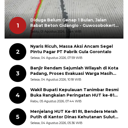
Diduga Belum Genap 1 Bulan, Jalan
1
Rabat Beton Gidanglo - Guwosobokerto
Sudah Pecah
Sabtu, 01 Agustus 2026, 13:44 WIB
Nyaris Ricuh, Massa Aksi Ancam Segel
2
Pintu Pagar PT Pabrik Gula Gorontalo
Selasa, 04 Agustus 2026, 07:59 WIB
Banjir Rendam Sejumlah Wilayah di Kota
3
Padang, Proses Evakuasi Warga Masih
Berlangsung
Selasa, 04 Agustus 2026, 10:18 WIB
Wakil Bupati Kepulauan Tanimbar Resmi
4
Buka Rangkaian Peringatan HUT ke-81
Kemerdekaan RI, ASN Diajak Perkuat
Rabu, 05 Agustus 2026, 07:44 WIB
Semangat Nasionalisme
Menjelang HUT Ke-81 RI, Bendera Merah
5
Putih di Kantor Dinas Kehutanan Sulut
Disorot Warga
Selasa, 04 Agustus 2026, 05:36 WIB