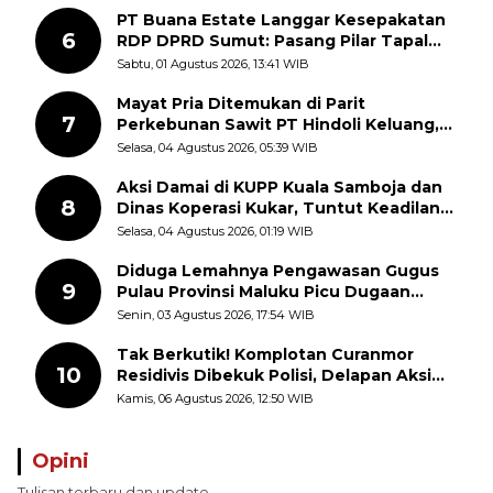
PT Buana Estate Langgar Kesepakatan
6
RDP DPRD Sumut: Pasang Pilar Tapal
Batas Sepihak Tanpa Libatkan
Sabtu, 01 Agustus 2026, 13:41 WIB
Masyarakat
Mayat Pria Ditemukan di Parit
7
Perkebunan Sawit PT Hindoli Keluang,
Polisi Selidiki Penyebab Kematian
Selasa, 04 Agustus 2026, 05:39 WIB
Aksi Damai di KUPP Kuala Samboja dan
8
Dinas Koperasi Kukar, Tuntut Keadilan
dan Kesempatan Kerja yang Adil
Selasa, 04 Agustus 2026, 01:19 WIB
Diduga Lemahnya Pengawasan Gugus
9
Pulau Provinsi Maluku Picu Dugaan
Pungli terhadap Nelayan Bale-Bale di
Senin, 03 Agustus 2026, 17:54 WIB
Perairan Pulau Seira
Tak Berkutik! Komplotan Curanmor
10
Residivis Dibekuk Polisi, Delapan Aksi
Curanmor Di Candipuro Terungkap
Kamis, 06 Agustus 2026, 12:50 WIB
Opini
Tulisan terbaru dan update