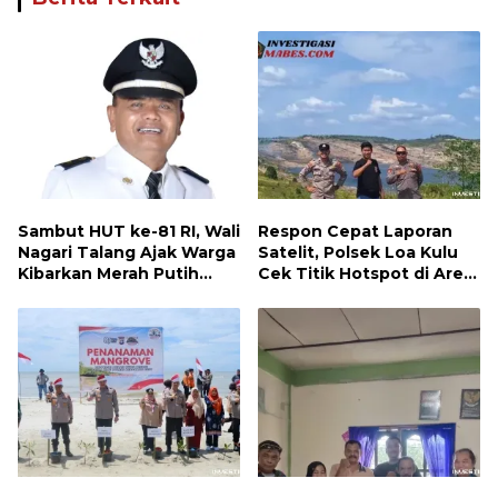
Sambut HUT ke-81 RI, Wali
Respon Cepat Laporan
Nagari Talang Ajak Warga
Satelit, Polsek Loa Kulu
Kibarkan Merah Putih
Cek Titik Hotspot di Area
Sebagai Wujud Cinta
PT AJP Desa Jongkang
Tanah Air