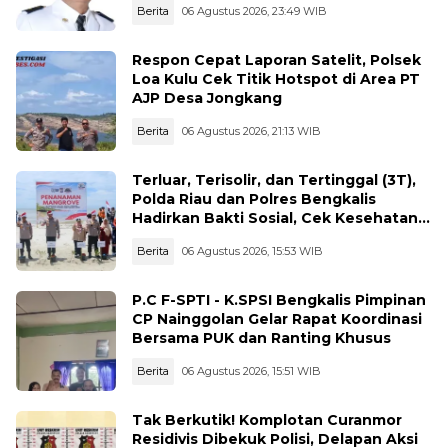
Berita
06 Agustus 2026, 23:49 WIB
Respon Cepat Laporan Satelit, Polsek
Loa Kulu Cek Titik Hotspot di Area PT
AJP Desa Jongkang
Berita
06 Agustus 2026, 21:13 WIB
Terluar, Terisolir, dan Tertinggal (3T),
Polda Riau dan Polres Bengkalis
Hadirkan Bakti Sosial, Cek Kesehatan
Gratis, hingga Dialog Kebangsaan di
Berita
06 Agustus 2026, 15:53 WIB
Rupat
P.C F-SPTI - K.SPSI Bengkalis Pimpinan
CP Nainggolan Gelar Rapat Koordinasi
Bersama PUK dan Ranting Khusus
Berita
06 Agustus 2026, 15:51 WIB
Tak Berkutik! Komplotan Curanmor
Residivis Dibekuk Polisi, Delapan Aksi