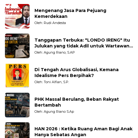
Mengenang Jasa Para Pejuang
Kemerdekaan
Oleh: Rudi Andesta
Tanggapan Terbuka: "LONDO IRENG" Itu
Julukan yang tidak Adil untuk Wartawan,
Pengamat dan LSM
Oleh: Agung Riano, S.AP
Di Tengah Arus Globalisasi, Kemana
Idealisme Pers Berpihak?
Oleh: Toni Alfian, S.P.
PHK Massal Berulang, Beban Rakyat
Bertambah
Oleh: Agung Riano S.Ap
HAN 2026 : Ketika Ruang Aman Bagi Anak
Hanya Sebatas Angan