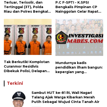
Terluar, Terisolir, dan
P.C F-SPTI - K.SPSI
Tertinggal (3T), Polda
Bengkalis Pimpinan CP
Riau dan Polres Bengkalis
Nainggolan Gelar Rapat
Hadirkan Bakti Sosial, Cek
Koordinasi Bersama PUK
Kesehatan Gratis, hingga
dan Ranting Khusus
Dialog Kebangsaan di
Rupat
Tak Berkutik! Komplotan
Mundurnya kadis
Curanmor Residivis
pendidikan ilham bangun:
Dibekuk Polisi, Delapan
kepergian yang
Aksi Curanmor Di
disayangkan, panggilan
Candipuro Terungkap
untuk kembali berbenah
Terkini
Sambut HUT ke-81 RI, Wali Nagari
Talang Ajak Warga Kibarkan Merah
Putih Sebagai Wujud Cinta Tanah Air