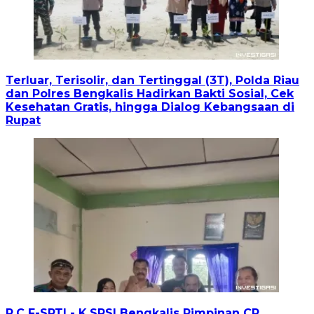
Terluar, Terisolir, dan Tertinggal (3T), Polda Riau
dan Polres Bengkalis Hadirkan Bakti Sosial, Cek
Kesehatan Gratis, hingga Dialog Kebangsaan di
Rupat
P.C F-SPTI - K.SPSI Bengkalis Pimpinan CP