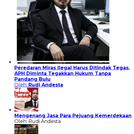
Peredaran Miras Ilegal Harus Ditindak Tegas,
APH Diminta Tegakkan Hukum Tanpa
Pandang Bulu
Oleh:
Rudi Andesta
Mengenang Jasa Para Pejuang Kemerdekaan
Oleh: Rudi Andesta