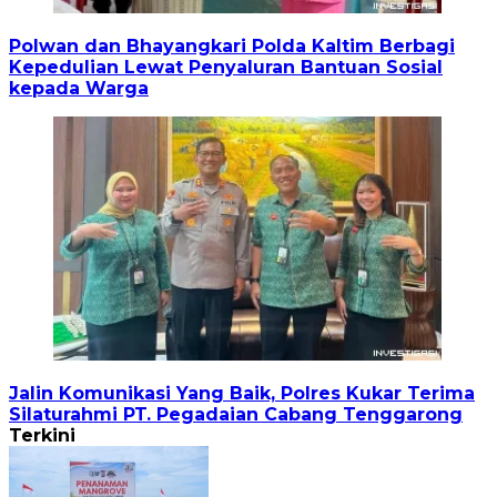
Polwan dan Bhayangkari Polda Kaltim Berbagi
Kepedulian Lewat Penyaluran Bantuan Sosial
kepada Warga
Jalin Komunikasi Yang Baik, Polres Kukar Terima
Silaturahmi PT. Pegadaian Cabang Tenggarong
Terkini