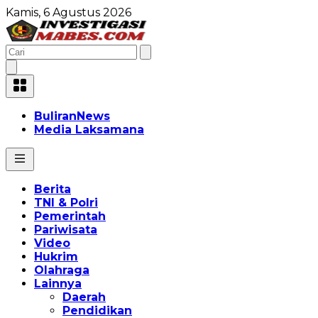
Kamis, 6 Agustus 2026
BuliranNews
Media Laksamana
Berita
TNI & Polri
Pemerintah
Pariwisata
Video
Hukrim
Olahraga
Lainnya
Daerah
Pendidikan