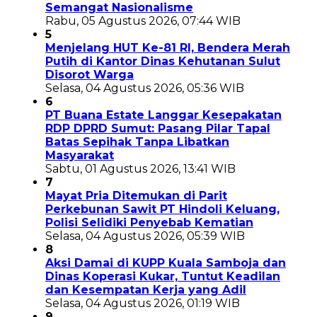
Semangat Nasionalisme
Rabu, 05 Agustus 2026, 07:44 WIB
5
Menjelang HUT Ke-81 RI, Bendera Merah
Putih di Kantor Dinas Kehutanan Sulut
Disorot Warga
Selasa, 04 Agustus 2026, 05:36 WIB
6
PT Buana Estate Langgar Kesepakatan
RDP DPRD Sumut: Pasang Pilar Tapal
Batas Sepihak Tanpa Libatkan
Masyarakat
Sabtu, 01 Agustus 2026, 13:41 WIB
7
Mayat Pria Ditemukan di Parit
Perkebunan Sawit PT Hindoli Keluang,
Polisi Selidiki Penyebab Kematian
Selasa, 04 Agustus 2026, 05:39 WIB
8
Aksi Damai di KUPP Kuala Samboja dan
Dinas Koperasi Kukar, Tuntut Keadilan
dan Kesempatan Kerja yang Adil
Selasa, 04 Agustus 2026, 01:19 WIB
9