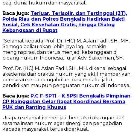
bagi dunia hukum dan masyarakat.
Baca juga:
Terluar, Terisolir, dan Tertinggal (3T),
Polda Riau dan Polres Bengkalis Hadirkan Bakti
Sosial, Cek Kesehatan Gratis, hingga Dialog
Kebangsaan di Rupat
“Selamat kepada Prof. Dr. (HC) M. Aslan Fadli, SH., MH.
Semoga beliau akan lebih jaya lagi, semakin
menginspirasi, dan terus menjadi kebanggaan di
bidang hukum Indonesia,” ujar Adv. Sukerman, SH.
Prof. Dr. (HC) M. Aslan Fadli, SH., MH. dikenal sebagai
akademisi dan praktisi hukum yang aktif memberikan
pemikiran serta pengabdian, baik melalui jalur
pendidikan maupun penguatan hukum di Indonesia.
Baca juga:
P.C F-SPTI - K.SPSI Bengkalis Pimpinan
CP Nainggolan Gelar Rapat Koordinasi Bersama
PUK dan Ranting Khusus
Ucapan selamat ini menjadi bentuk dukungan dari
sesama insan hukum agar sinergi dan pengabdian
kepada masyarakat terus diperkuat.