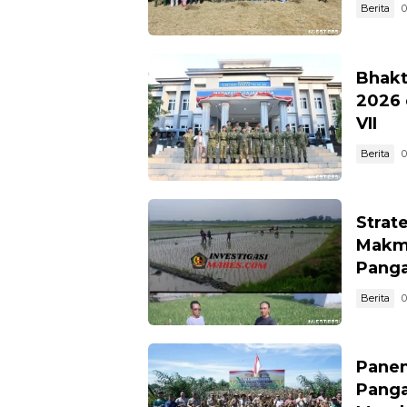
Berita
0
Bhakt
2026 
VII
Berita
0
Strat
Makm
Pang
Berita
0
Panen
Panga