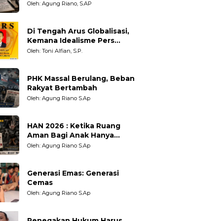
Adil untuk Wartawan,
Oleh: Agung Riano, S.AP
Pengamat dan LSM
Di Tengah Arus Globalisasi,
Kemana Idealisme Pers
Berpihak?
Oleh: Toni Alfian, S.P.
PHK Massal Berulang, Beban
Rakyat Bertambah
Oleh: Agung Riano S.Ap
HAN 2026 : Ketika Ruang
Aman Bagi Anak Hanya
Sebatas Angan
Oleh: Agung Riano S.Ap
Generasi Emas: Generasi
Cemas
Oleh: Agung Riano S.Ap
Penegakan Hukum Harus