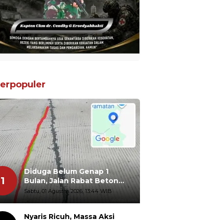
erpopuler
Diduga Belum Genap 1
1
Bulan, Jalan Rabat Beton
Gidanglo - Guwosobokerto
Sabtu, 01 Agustus 2026, 13:44 WIB
Sudah Pecah
Nyaris Ricuh, Massa Aksi