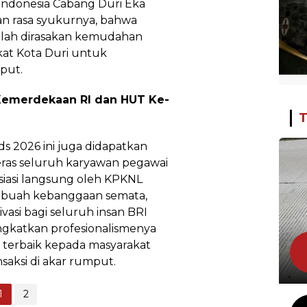
Indonesia Cabang Duri Eka
 rasa syukurnya, bahwa
telah dirasakan kemudahan
kat Kota Duri untuk
put.
Kemerdekaan RI dan HUT Ke-
T
s 2026 ini juga didapatkan
 keras seluruh karyawan pegawai
siasi langsung oleh KPKNL
 sebuah kebanggaan semata,
si bagi seluruh insan BRI
ngkatkan profesionalismenya
 terbaik kepada masyarakat
saksi di akar rumput.
1
2