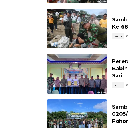
Sambu
Ke-68
Berita
0
Perer
Babin
Sari
Berita
0
Sambu
0205/
Poho