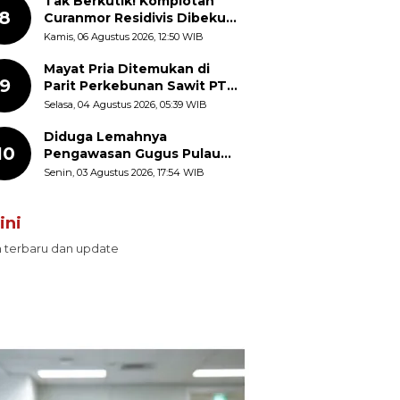
Tak Berkutik! Komplotan
8
Curanmor Residivis Dibekuk
Polisi, Delapan Aksi
Kamis, 06 Agustus 2026, 12:50 WIB
Curanmor Di Candipuro
Terungkap
Mayat Pria Ditemukan di
9
Parit Perkebunan Sawit PT
Hindoli Keluang, Polisi
Selasa, 04 Agustus 2026, 05:39 WIB
Selidiki Penyebab Kematian
Diduga Lemahnya
10
Pengawasan Gugus Pulau
Provinsi Maluku Picu Dugaan
Senin, 03 Agustus 2026, 17:54 WIB
Pungli terhadap Nelayan
Bale-Bale di Perairan Pulau
ini
Seira
n terbaru dan update