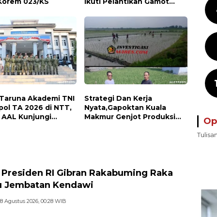
Korem 023/KS
Ikuti Pelantikan Gamot
Nagori Karang Sari
 Taruna Akademi TNI
Strategi Dan Kerja
pol TA 2026 di NTT,
Nyata,Gapoktan Kuala
 AAL Kunjungi
Makmur Genjot Produksi
Op
l VII
Demi Swasembada Pangan
Tulisa
 Presiden RI Gibran Rakabuming Raka
u Jembatan Kendawi
8 Agustus 2026, 00:28 WIB