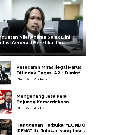
guatan Nilai Agama Sejak Dini,
dasi Generasi Beretika dan
rmoral
:
Rudi Andesta
Peredaran Miras Ilegal Harus
Ditindak Tegas, APH Diminta
Tegakkan Hukum Tanpa
Oleh: Rudi Andesta
Pandang Bulu
Mengenang Jasa Para
Pejuang Kemerdekaan
Oleh: Rudi Andesta
Tanggapan Terbuka: "LONDO
IRENG" Itu Julukan yang tidak