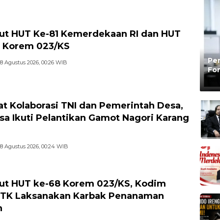
t HUT Ke-81 Kemerdekaan RI dan HUT
 Korem 023/KS
Pen
8 Agustus 2026, 00:26 WIB
Fon
Be
Oleh
at Kolaborasi TNI dan Pemerintah Desa,
sa Ikuti Pelantikan Gamot Nagori Karang
8 Agustus 2026, 00:24 WIB
t HUT ke-68 Korem 023/KS, Kodim
TK Laksanakan Karbak Penanaman
n