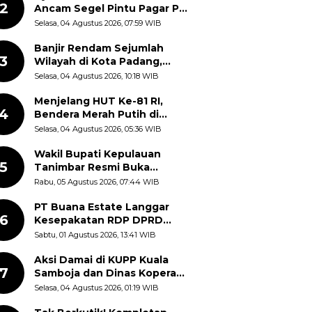
2
Ancam Segel Pintu Pagar PT
Pabrik Gula Gorontalo
Selasa, 04 Agustus 2026, 07:59 WIB
Banjir Rendam Sejumlah
3
Wilayah di Kota Padang,
Proses Evakuasi Warga
Selasa, 04 Agustus 2026, 10:18 WIB
Masih Berlangsung
Menjelang HUT Ke-81 RI,
4
Bendera Merah Putih di
Kantor Dinas Kehutanan
Selasa, 04 Agustus 2026, 05:36 WIB
Sulut Disorot Warga
Wakil Bupati Kepulauan
5
Tanimbar Resmi Buka
Rangkaian Peringatan HUT
Rabu, 05 Agustus 2026, 07:44 WIB
ke-81 Kemerdekaan RI, ASN
Diajak Perkuat Semangat
PT Buana Estate Langgar
6
Nasionalisme
Kesepakatan RDP DPRD
Sumut: Pasang Pilar Tapal
Sabtu, 01 Agustus 2026, 13:41 WIB
Batas Sepihak Tanpa
Libatkan Masyarakat
Aksi Damai di KUPP Kuala
7
Samboja dan Dinas Koperasi
Kukar, Tuntut Keadilan dan
Selasa, 04 Agustus 2026, 01:19 WIB
Kesempatan Kerja yang Adil