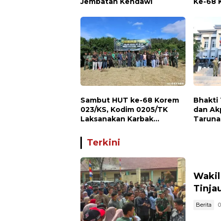
Jembatan Kendawi
Ke-68 
Sambut HUT ke-68 Korem
Bhakti
023/KS, Kodim 0205/TK
dan Ak
Laksanakan Karbak
Taruna
Penanaman Pohon
Kodaera
Terkini
Wakil
Tinja
Berita
0