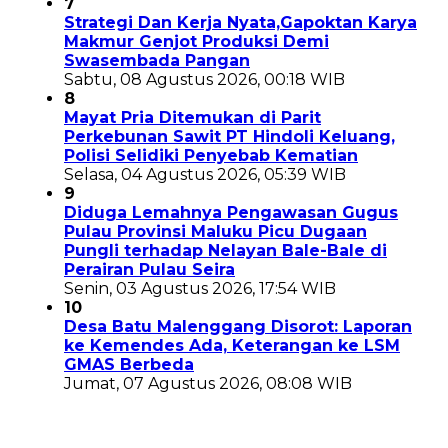
7
Strategi Dan Kerja Nyata,Gapoktan Karya
Makmur Genjot Produksi Demi
Swasembada Pangan
Sabtu, 08 Agustus 2026, 00:18 WIB
8
Mayat Pria Ditemukan di Parit
Perkebunan Sawit PT Hindoli Keluang,
Polisi Selidiki Penyebab Kematian
Selasa, 04 Agustus 2026, 05:39 WIB
9
Diduga Lemahnya Pengawasan Gugus
Pulau Provinsi Maluku Picu Dugaan
Pungli terhadap Nelayan Bale-Bale di
Perairan Pulau Seira
Senin, 03 Agustus 2026, 17:54 WIB
10
Desa Batu Malenggang Disorot: Laporan
ke Kemendes Ada, Keterangan ke LSM
GMAS Berbeda
Jumat, 07 Agustus 2026, 08:08 WIB