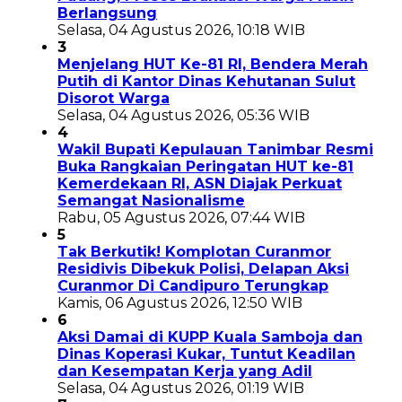
Berlangsung
Selasa, 04 Agustus 2026, 10:18 WIB
3
Menjelang HUT Ke-81 RI, Bendera Merah
Putih di Kantor Dinas Kehutanan Sulut
Disorot Warga
Selasa, 04 Agustus 2026, 05:36 WIB
4
Wakil Bupati Kepulauan Tanimbar Resmi
Buka Rangkaian Peringatan HUT ke-81
Kemerdekaan RI, ASN Diajak Perkuat
Semangat Nasionalisme
Rabu, 05 Agustus 2026, 07:44 WIB
5
Tak Berkutik! Komplotan Curanmor
Residivis Dibekuk Polisi, Delapan Aksi
Curanmor Di Candipuro Terungkap
Kamis, 06 Agustus 2026, 12:50 WIB
6
Aksi Damai di KUPP Kuala Samboja dan
Dinas Koperasi Kukar, Tuntut Keadilan
dan Kesempatan Kerja yang Adil
Selasa, 04 Agustus 2026, 01:19 WIB