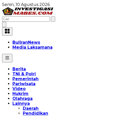
Senin, 10 Agustus 2026
BuliranNews
Media Laksamana
Berita
TNI & Polri
Pemerintah
Pariwisata
Video
Hukrim
Olahraga
Lainnya
Daerah
Pendidikan