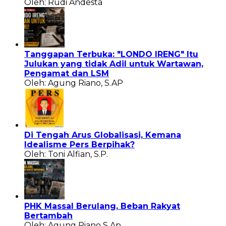
Oleh: Rudi Andesta
Tanggapan Terbuka: "LONDO IRENG" Itu
Julukan yang tidak Adil untuk Wartawan,
Pengamat dan LSM
Oleh: Agung Riano, S.AP
Di Tengah Arus Globalisasi, Kemana
Idealisme Pers Berpihak?
Oleh: Toni Alfian, S.P.
PHK Massal Berulang, Beban Rakyat
Bertambah
Oleh: Agung Riano S.Ap