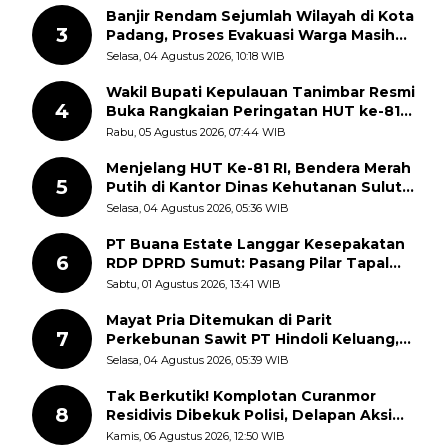
Banjir Rendam Sejumlah Wilayah di Kota
3
Padang, Proses Evakuasi Warga Masih
Berlangsung
Selasa, 04 Agustus 2026, 10:18 WIB
Wakil Bupati Kepulauan Tanimbar Resmi
4
Buka Rangkaian Peringatan HUT ke-81
Kemerdekaan RI, ASN Diajak Perkuat
Rabu, 05 Agustus 2026, 07:44 WIB
Semangat Nasionalisme
Menjelang HUT Ke-81 RI, Bendera Merah
5
Putih di Kantor Dinas Kehutanan Sulut
Disorot Warga
Selasa, 04 Agustus 2026, 05:36 WIB
PT Buana Estate Langgar Kesepakatan
6
RDP DPRD Sumut: Pasang Pilar Tapal
Batas Sepihak Tanpa Libatkan
Sabtu, 01 Agustus 2026, 13:41 WIB
Masyarakat
Mayat Pria Ditemukan di Parit
7
Perkebunan Sawit PT Hindoli Keluang,
Polisi Selidiki Penyebab Kematian
Selasa, 04 Agustus 2026, 05:39 WIB
Tak Berkutik! Komplotan Curanmor
8
Residivis Dibekuk Polisi, Delapan Aksi
Curanmor Di Candipuro Terungkap
Kamis, 06 Agustus 2026, 12:50 WIB