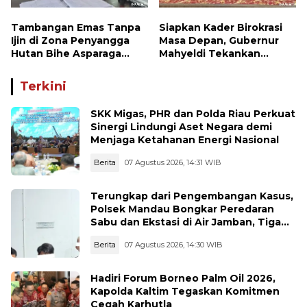
Tambangan Emas Tanpa
Siapkan Kader Birokrasi
Ijin di Zona Penyangga
Masa Depan, Gubernur
Hutan Bihe Asparaga
Mahyeldi Tekankan
Dihentikan, Air Sungai
Integritas hingga
Keruh dan Wisata
Transformasi Digital
Terkini
Terancam
Kepada Praja IPDN Asal
Sumbar
SKK Migas, PHR dan Polda Riau Perkuat
Sinergi Lindungi Aset Negara demi
Menjaga Ketahanan Energi Nasional
Berita
07 Agustus 2026, 14:31 WIB
Terungkap dari Pengembangan Kasus,
Polsek Mandau Bongkar Peredaran
Sabu dan Ekstasi di Air Jamban, Tiga
Pelaku Diamankan
Berita
07 Agustus 2026, 14:30 WIB
Hadiri Forum Borneo Palm Oil 2026,
Kapolda Kaltim Tegaskan Komitmen
Cegah Karhutla