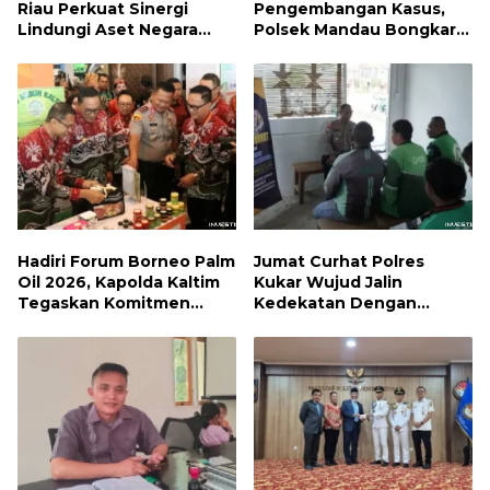
Riau Perkuat Sinergi
Pengembangan Kasus,
Lindungi Aset Negara
Polsek Mandau Bongkar
demi Menjaga Ketahanan
Peredaran Sabu dan
Energi Nasional
Ekstasi di Air Jamban,
Tiga Pelaku Diamankan
Hadiri Forum Borneo Palm
Jumat Curhat Polres
Oil 2026, Kapolda Kaltim
Kukar Wujud Jalin
Tegaskan Komitmen
Kedekatan Dengan
Cegah Karhutla
Masyarakat