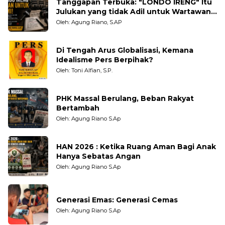
Tanggapan Terbuka: "LONDO IRENG" Itu
Julukan yang tidak Adil untuk Wartawan,
Pengamat dan LSM
Oleh: Agung Riano, S.AP
Di Tengah Arus Globalisasi, Kemana
Idealisme Pers Berpihak?
Oleh: Toni Alfian, S.P.
PHK Massal Berulang, Beban Rakyat
Bertambah
Oleh: Agung Riano S.Ap
HAN 2026 : Ketika Ruang Aman Bagi Anak
Hanya Sebatas Angan
Oleh: Agung Riano S.Ap
Generasi Emas: Generasi Cemas
Oleh: Agung Riano S.Ap