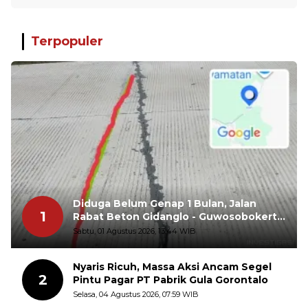
Terpopuler
Diduga Belum Genap 1 Bulan, Jalan
1
Rabat Beton Gidanglo - Guwosobokerto
Sudah Pecah
Sabtu, 01 Agustus 2026, 13:44 WIB
Nyaris Ricuh, Massa Aksi Ancam Segel
2
Pintu Pagar PT Pabrik Gula Gorontalo
Selasa, 04 Agustus 2026, 07:59 WIB