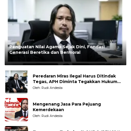
Penguatan Nilai Agama Sejak Dini, Fondasi
Generasi Beretika dan Bermoral
Oleh:
Rudi Andesta
Peredaran Miras Ilegal Harus Ditindak
Tegas, APH Diminta Tegakkan Hukum
Tanpa Pandang Bulu
Oleh: Rudi Andesta
Mengenang Jasa Para Pejuang
Kemerdekaan
Oleh: Rudi Andesta