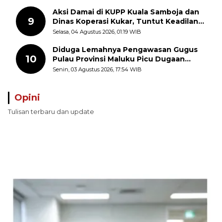
Aksi Damai di KUPP Kuala Samboja dan
9
Dinas Koperasi Kukar, Tuntut Keadilan
dan Kesempatan Kerja yang Adil
Selasa, 04 Agustus 2026, 01:19 WIB
Diduga Lemahnya Pengawasan Gugus
10
Pulau Provinsi Maluku Picu Dugaan
Pungli terhadap Nelayan Bale-Bale di
Senin, 03 Agustus 2026, 17:54 WIB
Perairan Pulau Seira
Opini
Tulisan terbaru dan update