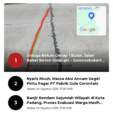
Diduga Belum Genap 1 Bulan, Jalan
1
Rabat Beton Gidanglo - Guwosobokerto
Sudah Pecah
Sabtu, 01 Agustus 2026, 13:44 WIB
Nyaris Ricuh, Massa Aksi Ancam Segel
2
Pintu Pagar PT Pabrik Gula Gorontalo
Selasa, 04 Agustus 2026, 07:59 WIB
Banjir Rendam Sejumlah Wilayah di Kota
3
Padang, Proses Evakuasi Warga Masih
Berlangsung
Selasa, 04 Agustus 2026, 10:18 WIB