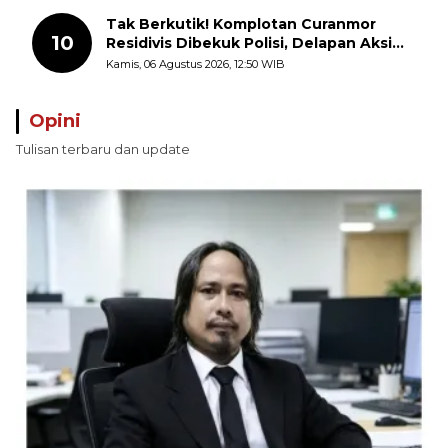
Perairan Pulau Seira
Tak Berkutik! Komplotan Curanmor
10
Residivis Dibekuk Polisi, Delapan Aksi
Curanmor Di Candipuro Terungkap
Kamis, 06 Agustus 2026, 12:50 WIB
Opini
Tulisan terbaru dan update