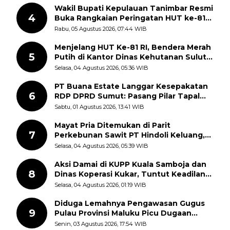
Wakil Bupati Kepulauan Tanimbar Resmi
4
Buka Rangkaian Peringatan HUT ke-81
Kemerdekaan RI, ASN Diajak Perkuat
Rabu, 05 Agustus 2026, 07:44 WIB
Semangat Nasionalisme
Menjelang HUT Ke-81 RI, Bendera Merah
5
Putih di Kantor Dinas Kehutanan Sulut
Disorot Warga
Selasa, 04 Agustus 2026, 05:36 WIB
PT Buana Estate Langgar Kesepakatan
6
RDP DPRD Sumut: Pasang Pilar Tapal
Batas Sepihak Tanpa Libatkan
Sabtu, 01 Agustus 2026, 13:41 WIB
Masyarakat
Mayat Pria Ditemukan di Parit
7
Perkebunan Sawit PT Hindoli Keluang,
Polisi Selidiki Penyebab Kematian
Selasa, 04 Agustus 2026, 05:39 WIB
Aksi Damai di KUPP Kuala Samboja dan
8
Dinas Koperasi Kukar, Tuntut Keadilan
dan Kesempatan Kerja yang Adil
Selasa, 04 Agustus 2026, 01:19 WIB
Diduga Lemahnya Pengawasan Gugus
9
Pulau Provinsi Maluku Picu Dugaan
Pungli terhadap Nelayan Bale-Bale di
Senin, 03 Agustus 2026, 17:54 WIB