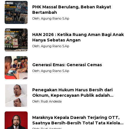
PHK Massal Berulang, Beban Rakyat
Bertambah
Oleh: Agung Riano S.Ap
HAN 2026 : Ketika Ruang Aman Bagi Anak
Hanya Sebatas Angan
Oleh: Agung Riano S.Ap
Generasi Emas: Generasi Cemas
Oleh: Agung Riano S.Ap
Penegakan Hukum Harus Bersih dari
Oknum, Kepercayaan Publik adalah
Taruhannya
Oleh: Rudi Andesta
Maraknya Kepala Daerah Terjaring OTT,
Saatnya Bersih-Bersih Total Tata Kelola
Pemerintahan
Oleh: Rudi Andesta