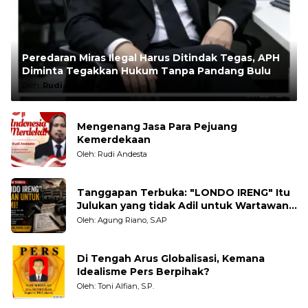
Peredaran Miras Ilegal Harus Ditindak Tegas, APH
Diminta Tegakkan Hukum Tanpa Pandang Bulu
Oleh:
Rudi Andesta
Mengenang Jasa Para Pejuang
Kemerdekaan
Oleh: Rudi Andesta
Tanggapan Terbuka: "LONDO IRENG" Itu
Julukan yang tidak Adil untuk Wartawan,
Pengamat dan LSM
Oleh: Agung Riano, S.AP
Di Tengah Arus Globalisasi, Kemana
Idealisme Pers Berpihak?
Oleh: Toni Alfian, S.P.