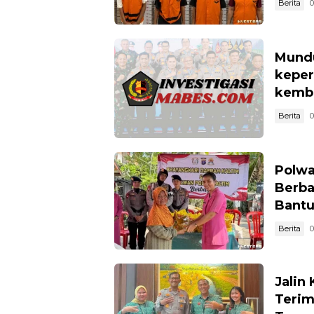
Berita
0
Mundu
keper
kemba
Berita
0
Polwa
Berba
Bantu
Berita
0
Jalin
Terim