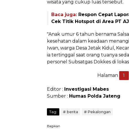
wisata yang cukup luas tersebut.
Baca juga:
Respon Cepat Lapora
Cek Titik Hotspot di Area PT 
"Anak umur 6 tahun bernama Salsa
kesehatan dalam keadaan menangis.
Iwan, warga Desa Jetak Kidul, Ke
ia tertinggal saat orang tuanya seda
personel Subsatgas Dokkes di lokasi,
Halaman
1
Editor :
Investigasi Mabes
Sumber :
Humas Polda Jateng
Tag:
berita
Pekalongan
Bagikan