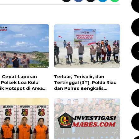
 Cepat Laporan
Terluar, Terisolir, dan
, Polsek Loa Kulu
Tertinggal (3T), Polda Riau
ik Hotspot di Area
dan Polres Bengkalis
 Desa Jongkang
Hadirkan Bakti Sosial, Cek
Kesehatan Gratis, hingga
Dialog Kebangsaan di
Rupat