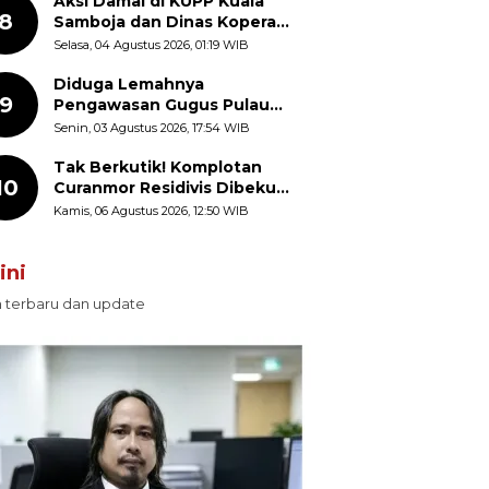
Aksi Damai di KUPP Kuala
8
Samboja dan Dinas Koperasi
Kukar, Tuntut Keadilan dan
Selasa, 04 Agustus 2026, 01:19 WIB
Kesempatan Kerja yang Adil
Diduga Lemahnya
9
Pengawasan Gugus Pulau
Provinsi Maluku Picu Dugaan
Senin, 03 Agustus 2026, 17:54 WIB
Pungli terhadap Nelayan
Bale-Bale di Perairan Pulau
Tak Berkutik! Komplotan
10
Seira
Curanmor Residivis Dibekuk
Polisi, Delapan Aksi
Kamis, 06 Agustus 2026, 12:50 WIB
Curanmor Di Candipuro
Terungkap
ini
n terbaru dan update