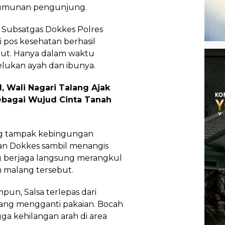
rumunan pengunjung.
 Subsatgas Dokkes Polres
 pos kesehatan berhasil
but. Hanya dalam waktu
pelukan ayah dan ibunya.
, Wali Nagari Talang Ajak
ebagai Wujud Cinta Tanah
yang tampak kebingungan
an Dokkes sambil menangis
ng berjaga langsung merangkul
malang tersebut.
un, Salsa terlepas dari
ang mengganti pakaian. Bocah
gga kehilangan arah di area