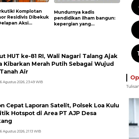
rkutik! Komplotan
Mundurnya kadis
or Residivis Dibekuk
pendidikan ilham bangun:
 Delapan Aksi
kepergian yang
or Di Candipuro
disayangkan, panggilan
gkap
untuk kembali berbenah
t HUT ke-81 RI, Wali Nagari Talang Ajak
 Kibarkan Merah Putih Sebagai Wujud
 Tanah Air
Op
6 Agustus 2026, 23:49 WIB
Tulisa
n Cepat Laporan Satelit, Polsek Loa Kulu
itik Hotspot di Area PT AJP Desa
kang
6 Agustus 2026, 21:13 WIB