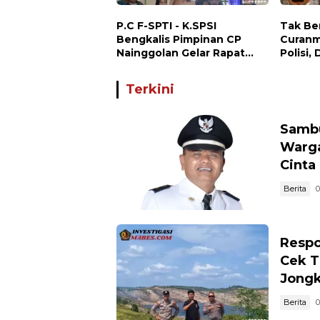
P.C F-SPTI - K.SPSI
Tak Be
Bengkalis Pimpinan CP
Curanm
Nainggolan Gelar Rapat
Polisi,
Koordinasi Bersama PUK
Curanm
dan Ranting Khusus
Terun
Terkini
Sambu
Warga
Cinta
Berita
0
Respo
Cek T
Jong
Berita
0