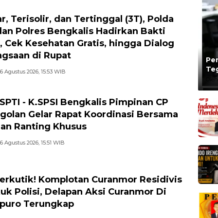
r, Terisolir, dan Tertinggal (3T), Polda
dan Polres Bengkalis Hadirkan Bakti
l, Cek Kesehatan Gratis, hingga Dialog
gsaan di Rupat
Per
Te
6 Agustus 2026, 15:53 WIB
Ta
Oleh
-SPTI - K.SPSI Bengkalis Pimpinan CP
golan Gelar Rapat Koordinasi Bersama
an Ranting Khusus
6 Agustus 2026, 15:51 WIB
erkutik! Komplotan Curanmor Residivis
uk Polisi, Delapan Aksi Curanmor Di
puro Terungkap