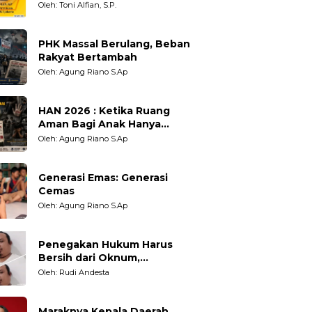
Berpihak?
Oleh: Toni Alfian, S.P.
PHK Massal Berulang, Beban
Rakyat Bertambah
Oleh: Agung Riano S.Ap
HAN 2026 : Ketika Ruang
Aman Bagi Anak Hanya
Sebatas Angan
Oleh: Agung Riano S.Ap
Generasi Emas: Generasi
Cemas
Oleh: Agung Riano S.Ap
Penegakan Hukum Harus
Bersih dari Oknum,
Kepercayaan Publik adalah
Oleh: Rudi Andesta
Taruhannya
Maraknya Kepala Daerah