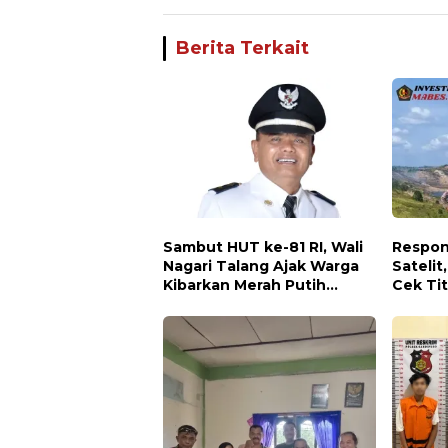
Berita Terkait
Sambut HUT ke-81 RI, Wali
Respon
Nagari Talang Ajak Warga
Satelit
Kibarkan Merah Putih
Cek Tit
Sebagai Wujud Cinta
PT AJP
Tanah Air