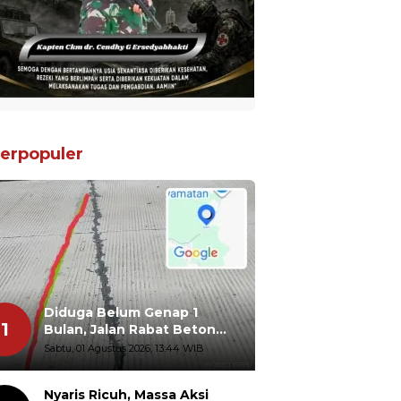
erpopuler
Diduga Belum Genap 1
1
Bulan, Jalan Rabat Beton
Gidanglo - Guwosobokerto
Sabtu, 01 Agustus 2026, 13:44 WIB
Sudah Pecah
Nyaris Ricuh, Massa Aksi