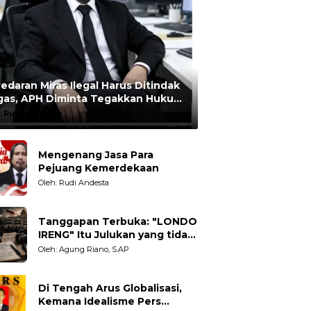
edaran Miras Ilegal Harus Ditindak
gas, APH Diminta Tegakkan Hukum
npa Pandang Bulu
:
Rudi Andesta
Mengenang Jasa Para
Pejuang Kemerdekaan
Oleh: Rudi Andesta
Tanggapan Terbuka: "LONDO
IRENG" Itu Julukan yang tidak
Adil untuk Wartawan,
Oleh: Agung Riano, S.AP
Pengamat dan LSM
Di Tengah Arus Globalisasi,
Kemana Idealisme Pers