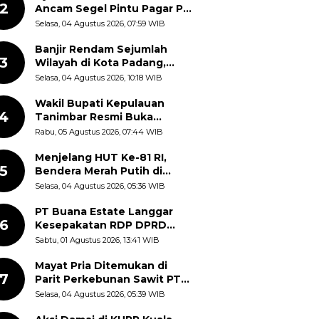
2
Ancam Segel Pintu Pagar PT
Pabrik Gula Gorontalo
Selasa, 04 Agustus 2026, 07:59 WIB
Banjir Rendam Sejumlah
3
Wilayah di Kota Padang,
Proses Evakuasi Warga
Selasa, 04 Agustus 2026, 10:18 WIB
Masih Berlangsung
Wakil Bupati Kepulauan
4
Tanimbar Resmi Buka
Rangkaian Peringatan HUT
Rabu, 05 Agustus 2026, 07:44 WIB
ke-81 Kemerdekaan RI, ASN
Diajak Perkuat Semangat
Menjelang HUT Ke-81 RI,
5
Nasionalisme
Bendera Merah Putih di
Kantor Dinas Kehutanan
Selasa, 04 Agustus 2026, 05:36 WIB
Sulut Disorot Warga
PT Buana Estate Langgar
6
Kesepakatan RDP DPRD
Sumut: Pasang Pilar Tapal
Sabtu, 01 Agustus 2026, 13:41 WIB
Batas Sepihak Tanpa
Libatkan Masyarakat
Mayat Pria Ditemukan di
7
Parit Perkebunan Sawit PT
Hindoli Keluang, Polisi
Selasa, 04 Agustus 2026, 05:39 WIB
Selidiki Penyebab Kematian