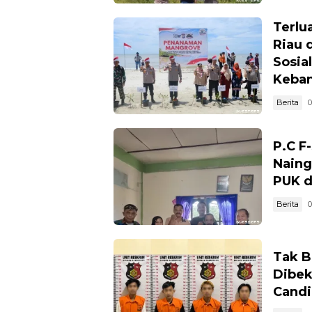
Terlua
Riau 
Sosia
Keban
Berita
0
P.C F
Naing
PUK d
Berita
0
Tak B
Dibek
Candi