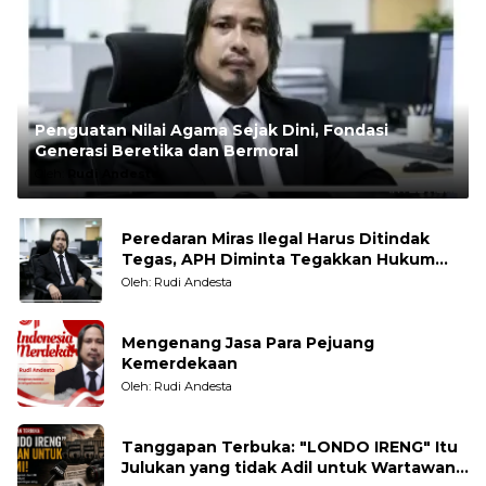
Penguatan Nilai Agama Sejak Dini, Fondasi
Generasi Beretika dan Bermoral
Oleh:
Rudi Andesta
Peredaran Miras Ilegal Harus Ditindak
Tegas, APH Diminta Tegakkan Hukum
Tanpa Pandang Bulu
Oleh: Rudi Andesta
Mengenang Jasa Para Pejuang
Kemerdekaan
Oleh: Rudi Andesta
Tanggapan Terbuka: "LONDO IRENG" Itu
Julukan yang tidak Adil untuk Wartawan,