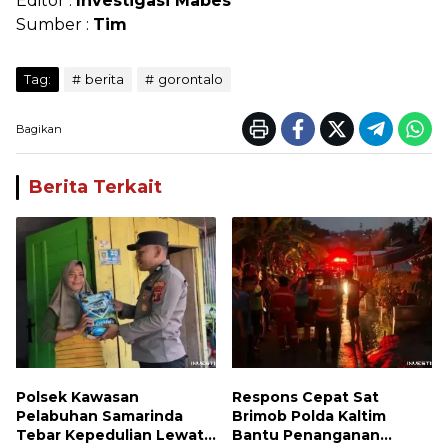
Editor :
Investigasi Mabes
Sumber :
Tim
Tag:
berita
gorontalo
Bagikan
Berita Terkait
Polsek Kawasan
Respons Cepat Sat
Pelabuhan Samarinda
Brimob Polda Kaltim
Tebar Kepedulian Lewat
Bantu Penanganan