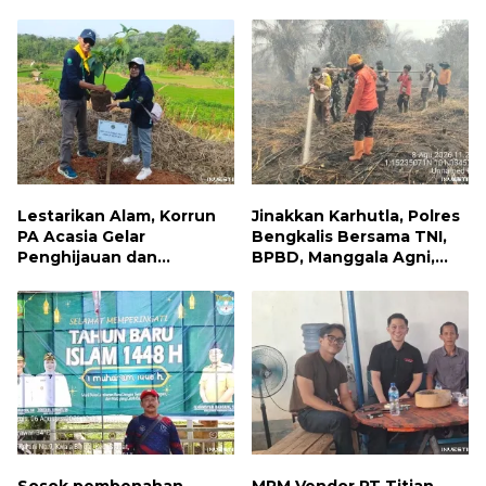
Jumat Berbagi, Warga
Kebakaran Permukiman di
Sungai Dama Terima
Samarinda
Bantuan Sosial
Lestarikan Alam, Korrun
Jinakkan Karhutla, Polres
PA Acasia Gelar
Bengkalis Bersama TNI,
Penghijauan dan
BPBD, Manggala Agni,
Pelepasan Burung
MPA dan PT TKWL
Wujudkan Kepedulian
Berjibaku di Siak Kecil
Lingkungan
dan Mandau