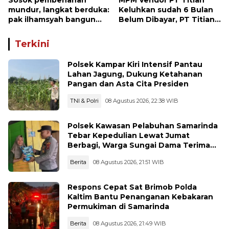
Sosok pembenahan
MPM Vendor PT Titian
mundur, langkat berduka:
Keluhkan sudah 6 Bulan
pak ilhamsyah bangun
Belum Dibayar, PT Titian
ST.MT, jangan tinggalkan
beralasan Invoice Belum
dunia pendidikan kita
di Bayar Pertamina
Terkini
Polsek Kampar Kiri Intensif Pantau
Lahan Jagung, Dukung Ketahanan
Pangan dan Asta Cita Presiden
TNI & Polri
08 Agustus 2026, 22:38 WIB
Polsek Kawasan Pelabuhan Samarinda
Tebar Kepedulian Lewat Jumat
Berbagi, Warga Sungai Dama Terima
Bantuan Sosial
Berita
08 Agustus 2026, 21:51 WIB
Respons Cepat Sat Brimob Polda
Kaltim Bantu Penanganan Kebakaran
Permukiman di Samarinda
Berita
08 Agustus 2026, 21:49 WIB