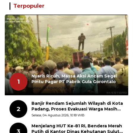
Terpopuler
Nyaris Ricuh, Massa Aksi Ancam Segel
1
Pintu Pagar PT Pabrik Gula Gorontalo
Selasa, 04 Agustus 2026, 07:59 WIB
Banjir Rendam Sejumlah Wilayah di Kota
2
Padang, Proses Evakuasi Warga Masih
Berlangsung
Selasa, 04 Agustus 2026, 10:18 WIB
Menjelang HUT Ke-81 RI, Bendera Merah
3
Putih di Kantor Dinas Kehutanan Sulut