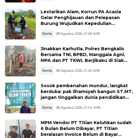
Lestarikan Alam, Korrun PA Acasia
Gelar Penghijauan dan Pelepasan
Burung Wujudkan Kepedulian
Lingkungan
Berita
08 Agustus 2026, 21:48 WIB
Jinakkan Karhutla, Polres Bengkalis
Bersama TNI, BPBD, Manggala Agni,
MPA dan PT TKWL Berjibaku di Siak
Kecil dan Mandau
Berita
08 Agustus 2026, 21:46 WIB
Sosok pembenahan mundur, langkat
berduka: pak ilhamsyah bangun ST.MT,
jangan tinggalkan dunia pendidikan
kita
Berita
08 Agustus 2026, 21:44 WIB
MPM Vendor PT Titian Keluhkan sudah
6 Bulan Belum Dibayar, PT Titian
beralasan Invoice Belum di Bayar