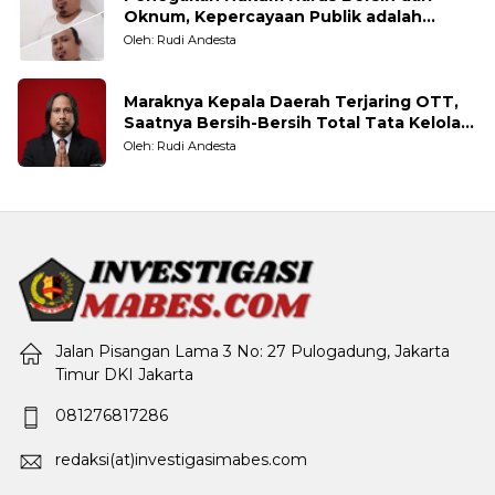
Oknum, Kepercayaan Publik adalah
Taruhannya
Oleh: Rudi Andesta
Maraknya Kepala Daerah Terjaring OTT,
Saatnya Bersih-Bersih Total Tata Kelola
Pemerintahan
Oleh: Rudi Andesta
Jalan Pisangan Lama 3 No: 27 Pulogadung, Jakarta
Timur DKI Jakarta
081276817286
redaksi(at)investigasimabes.com