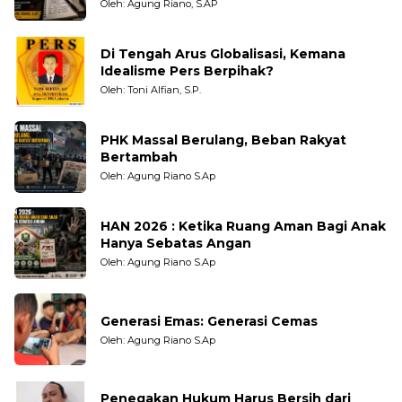
Pengamat dan LSM
Oleh: Agung Riano, S.AP
Di Tengah Arus Globalisasi, Kemana
Idealisme Pers Berpihak?
Oleh: Toni Alfian, S.P.
PHK Massal Berulang, Beban Rakyat
Bertambah
Oleh: Agung Riano S.Ap
HAN 2026 : Ketika Ruang Aman Bagi Anak
Hanya Sebatas Angan
Oleh: Agung Riano S.Ap
Generasi Emas: Generasi Cemas
Oleh: Agung Riano S.Ap
Penegakan Hukum Harus Bersih dari