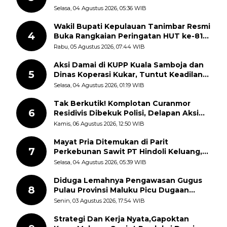
Disorot Warga
Selasa, 04 Agustus 2026, 05:36 WIB
Wakil Bupati Kepulauan Tanimbar Resmi
4
Buka Rangkaian Peringatan HUT ke-81
Kemerdekaan RI, ASN Diajak Perkuat
Rabu, 05 Agustus 2026, 07:44 WIB
Semangat Nasionalisme
Aksi Damai di KUPP Kuala Samboja dan
5
Dinas Koperasi Kukar, Tuntut Keadilan
dan Kesempatan Kerja yang Adil
Selasa, 04 Agustus 2026, 01:19 WIB
Tak Berkutik! Komplotan Curanmor
6
Residivis Dibekuk Polisi, Delapan Aksi
Curanmor Di Candipuro Terungkap
Kamis, 06 Agustus 2026, 12:50 WIB
Mayat Pria Ditemukan di Parit
7
Perkebunan Sawit PT Hindoli Keluang,
Polisi Selidiki Penyebab Kematian
Selasa, 04 Agustus 2026, 05:39 WIB
Diduga Lemahnya Pengawasan Gugus
8
Pulau Provinsi Maluku Picu Dugaan
Pungli terhadap Nelayan Bale-Bale di
Senin, 03 Agustus 2026, 17:54 WIB
Perairan Pulau Seira
Strategi Dan Kerja Nyata,Gapoktan