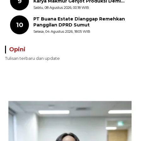
9
Karya Makmur Genjot Produksi Demi
Swasembada Pangan
Sabtu, 08 Agustus 2026, 00:18 WIB
PT Buana Estate Dianggap Remehkan
10
Panggilan DPRD Sumut
Selasa, 04 Agustus 2026, 18:05 WIB
Opini
Tulisan terbaru dan update