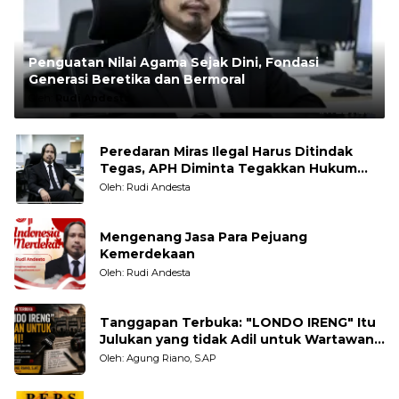
Penguatan Nilai Agama Sejak Dini, Fondasi
Generasi Beretika dan Bermoral
Oleh:
Rudi Andesta
Peredaran Miras Ilegal Harus Ditindak
Tegas, APH Diminta Tegakkan Hukum
Tanpa Pandang Bulu
Oleh: Rudi Andesta
Mengenang Jasa Para Pejuang
Kemerdekaan
Oleh: Rudi Andesta
Tanggapan Terbuka: "LONDO IRENG" Itu
Julukan yang tidak Adil untuk Wartawan,
Pengamat dan LSM
Oleh: Agung Riano, S.AP