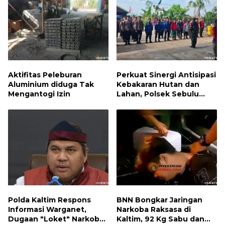
Aktifitas Peleburan
Perkuat Sinergi Antisipasi
Aluminium diduga Tak
Kebakaran Hutan dan
Mengantogi Izin
Lahan, Polsek Sebulu
Hadiri Kegiatan Apel
Kesiapsiagaan Karhutla
Polda Kaltim Respons
BNN Bongkar Jaringan
Informasi Warganet,
Narkoba Raksasa di
Dugaan "Loket" Narkoba
Kaltim, 92 Kg Sabu dan