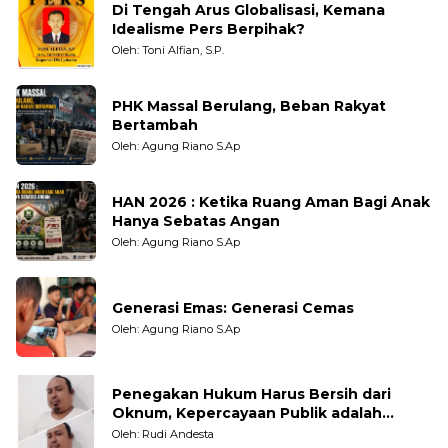
Di Tengah Arus Globalisasi, Kemana
Idealisme Pers Berpihak?
Oleh: Toni Alfian, S.P.
PHK Massal Berulang, Beban Rakyat
Bertambah
Oleh: Agung Riano S.Ap
HAN 2026 : Ketika Ruang Aman Bagi Anak
Hanya Sebatas Angan
Oleh: Agung Riano S.Ap
Generasi Emas: Generasi Cemas
Oleh: Agung Riano S.Ap
Penegakan Hukum Harus Bersih dari
Oknum, Kepercayaan Publik adalah
Taruhannya
Oleh: Rudi Andesta