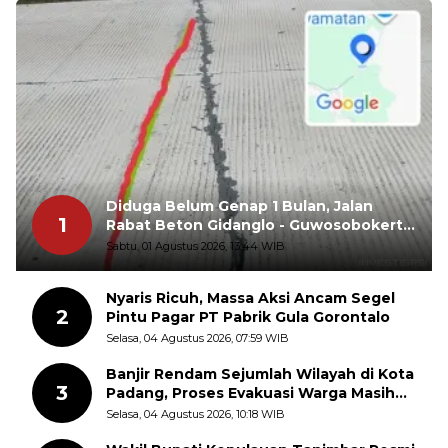
Diduga Belum Genap 1 Bulan, Jalan
1
Rabat Beton Gidanglo - Guwosobokerto
Sudah Pecah
Sabtu, 01 Agustus 2026, 13:44 WIB
Nyaris Ricuh, Massa Aksi Ancam Segel
2
Pintu Pagar PT Pabrik Gula Gorontalo
Selasa, 04 Agustus 2026, 07:59 WIB
Banjir Rendam Sejumlah Wilayah di Kota
3
Padang, Proses Evakuasi Warga Masih
Berlangsung
Selasa, 04 Agustus 2026, 10:18 WIB