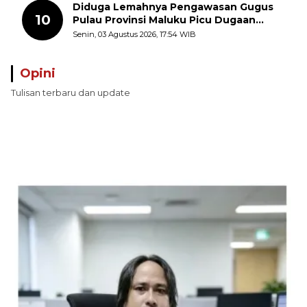
Diduga Lemahnya Pengawasan Gugus
10
Pulau Provinsi Maluku Picu Dugaan
Pungli terhadap Nelayan Bale-Bale di
Senin, 03 Agustus 2026, 17:54 WIB
Perairan Pulau Seira
Opini
Tulisan terbaru dan update