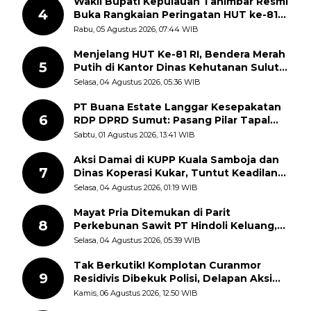
Wakil Bupati Kepulauan Tanimbar Resmi
4
Buka Rangkaian Peringatan HUT ke-81
Kemerdekaan RI, ASN Diajak Perkuat
Rabu, 05 Agustus 2026, 07:44 WIB
Semangat Nasionalisme
Menjelang HUT Ke-81 RI, Bendera Merah
5
Putih di Kantor Dinas Kehutanan Sulut
Disorot Warga
Selasa, 04 Agustus 2026, 05:36 WIB
PT Buana Estate Langgar Kesepakatan
6
RDP DPRD Sumut: Pasang Pilar Tapal
Batas Sepihak Tanpa Libatkan
Sabtu, 01 Agustus 2026, 13:41 WIB
Masyarakat
Aksi Damai di KUPP Kuala Samboja dan
7
Dinas Koperasi Kukar, Tuntut Keadilan
dan Kesempatan Kerja yang Adil
Selasa, 04 Agustus 2026, 01:19 WIB
Mayat Pria Ditemukan di Parit
8
Perkebunan Sawit PT Hindoli Keluang,
Polisi Selidiki Penyebab Kematian
Selasa, 04 Agustus 2026, 05:39 WIB
Tak Berkutik! Komplotan Curanmor
9
Residivis Dibekuk Polisi, Delapan Aksi
Curanmor Di Candipuro Terungkap
Kamis, 06 Agustus 2026, 12:50 WIB