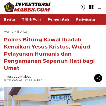
Berita
TNI & Polri
Pemerintah
Pariwisata
V
Home
Berita
Polres Bitung Kawal Ibadah
Kenaikan Yesus Kristus, Wujud
Pelayanan Humanis dan
Pengamanan Sepenuh Hati bagi
Umat
Investigasi Mabes
15 Mei 2026, 02:11 WIB
| 157 Klik