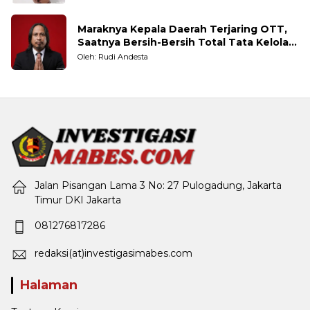
Maraknya Kepala Daerah Terjaring OTT,
Saatnya Bersih-Bersih Total Tata Kelola
Pemerintahan
Oleh: Rudi Andesta
Jalan Pisangan Lama 3 No: 27 Pulogadung, Jakarta
Timur DKI Jakarta
081276817286
redaksi(at)investigasimabes.com
Halaman