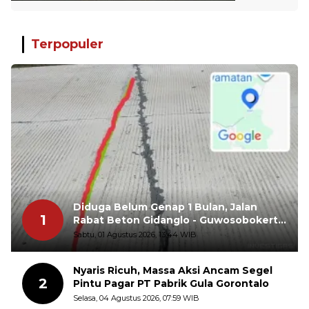
Terpopuler
Diduga Belum Genap 1 Bulan, Jalan
1
Rabat Beton Gidanglo - Guwosobokerto
Sudah Pecah
Sabtu, 01 Agustus 2026, 13:44 WIB
Nyaris Ricuh, Massa Aksi Ancam Segel
2
Pintu Pagar PT Pabrik Gula Gorontalo
Selasa, 04 Agustus 2026, 07:59 WIB