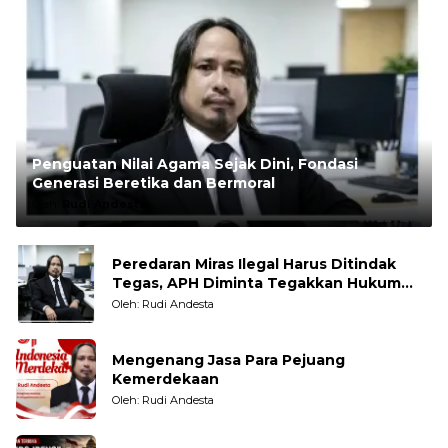
Penguatan Nilai Agama Sejak Dini, Fondasi
Generasi Beretika dan Bermoral
Oleh:
Rudi Andesta
Peredaran Miras Ilegal Harus Ditindak
Tegas, APH Diminta Tegakkan Hukum
Tanpa Pandang Bulu
Oleh: Rudi Andesta
Mengenang Jasa Para Pejuang
Kemerdekaan
Oleh: Rudi Andesta