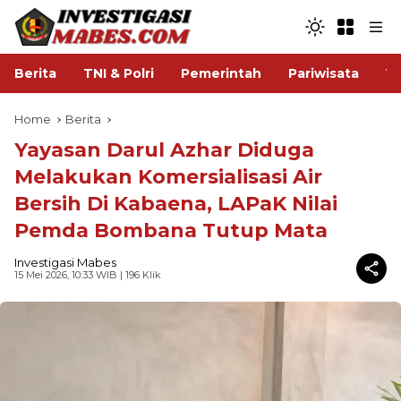
Berita
TNI & Polri
Pemerintah
Pariwisata
V
Home
Berita
Yayasan Darul Azhar Diduga
Melakukan Komersialisasi Air
Bersih Di Kabaena, LAPaK Nilai
Pemda Bombana Tutup Mata
Investigasi Mabes
15 Mei 2026, 10:33 WIB
| 196 Klik