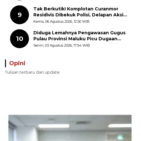
Tak Berkutik! Komplotan Curanmor
9
Residivis Dibekuk Polisi, Delapan Aksi
Curanmor Di Candipuro Terungkap
Kamis, 06 Agustus 2026, 12:50 WIB
Diduga Lemahnya Pengawasan Gugus
10
Pulau Provinsi Maluku Picu Dugaan
Pungli terhadap Nelayan Bale-Bale di
Senin, 03 Agustus 2026, 17:54 WIB
Perairan Pulau Seira
Opini
Tulisan terbaru dan update