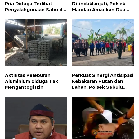
Pria Diduga Terlibat
Ditindaklanjuti, Polsek
Penyalahgunaan Sabu di
Mandau Amankan Dua
Bumbung
Terduga Pelaku dan 5
Paket Sabu
Aktifitas Peleburan
Perkuat Sinergi Antisipasi
Aluminium diduga Tak
Kebakaran Hutan dan
Mengantogi Izin
Lahan, Polsek Sebulu
Hadiri Kegiatan Apel
Kesiapsiagaan Karhutla