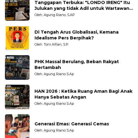
Tanggapan Terbuka: "LONDO IRENG" Itu
Julukan yang tidak Adil untuk Wartawan,
Pengamat dan LSM
Oleh: Agung Riano, S.AP
Di Tengah Arus Globalisasi, Kemana
Idealisme Pers Berpihak?
Oleh: Toni Alfian, S.P.
PHK Massal Berulang, Beban Rakyat
Bertambah
Oleh: Agung Riano S.Ap
HAN 2026 : Ketika Ruang Aman Bagi Anak
Hanya Sebatas Angan
Oleh: Agung Riano S.Ap
Generasi Emas: Generasi Cemas
Oleh: Agung Riano S.Ap