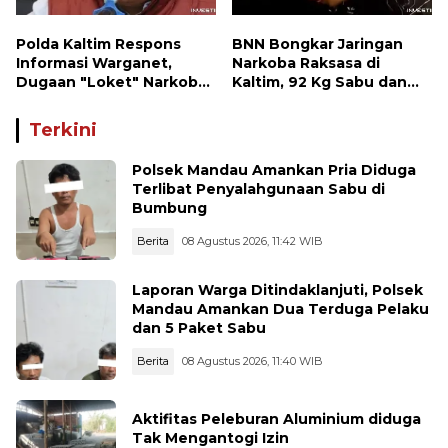
Polda Kaltim Respons
BNN Bongkar Jaringan
Informasi Warganet,
Narkoba Raksasa di
Dugaan "Loket" Narkoba
Kaltim, 92 Kg Sabu dan
di Waru PPU Jadi
1.000 Cartridge Vape
Perhatian
Etomidate Disita
Terkini
Polsek Mandau Amankan Pria Diduga
Terlibat Penyalahgunaan Sabu di
Bumbung
Berita
08 Agustus 2026, 11:42 WIB
Laporan Warga Ditindaklanjuti, Polsek
Mandau Amankan Dua Terduga Pelaku
dan 5 Paket Sabu
Berita
08 Agustus 2026, 11:40 WIB
Aktifitas Peleburan Aluminium diduga
Tak Mengantogi Izin