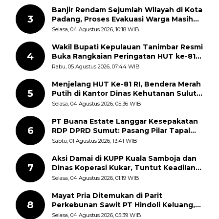
Banjir Rendam Sejumlah Wilayah di Kota
3
Padang, Proses Evakuasi Warga Masih
Berlangsung
Selasa, 04 Agustus 2026, 10:18 WIB
Wakil Bupati Kepulauan Tanimbar Resmi
4
Buka Rangkaian Peringatan HUT ke-81
Kemerdekaan RI, ASN Diajak Perkuat
Rabu, 05 Agustus 2026, 07:44 WIB
Semangat Nasionalisme
Menjelang HUT Ke-81 RI, Bendera Merah
5
Putih di Kantor Dinas Kehutanan Sulut
Disorot Warga
Selasa, 04 Agustus 2026, 05:36 WIB
PT Buana Estate Langgar Kesepakatan
6
RDP DPRD Sumut: Pasang Pilar Tapal
Batas Sepihak Tanpa Libatkan
Sabtu, 01 Agustus 2026, 13:41 WIB
Masyarakat
Aksi Damai di KUPP Kuala Samboja dan
7
Dinas Koperasi Kukar, Tuntut Keadilan
dan Kesempatan Kerja yang Adil
Selasa, 04 Agustus 2026, 01:19 WIB
Mayat Pria Ditemukan di Parit
8
Perkebunan Sawit PT Hindoli Keluang,
Polisi Selidiki Penyebab Kematian
Selasa, 04 Agustus 2026, 05:39 WIB