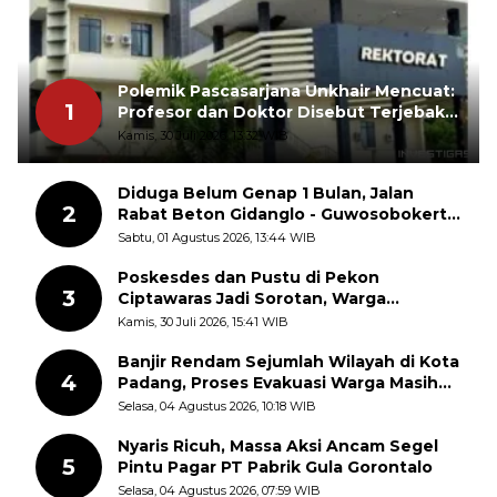
Polemik Pascasarjana Unkhair Mencuat:
1
Profesor dan Doktor Disebut Terjebak
dalam Rutinitas Akademik Akhir Pekan
Kamis, 30 Juli 2026, 13:32 WIB
Diduga Belum Genap 1 Bulan, Jalan
2
Rabat Beton Gidanglo - Guwosobokerto
Sudah Pecah
Sabtu, 01 Agustus 2026, 13:44 WIB
Poskesdes dan Pustu di Pekon
3
Ciptawaras Jadi Sorotan, Warga
Keluhkan Fasilitas Terbengkalai dan
Kamis, 30 Juli 2026, 15:41 WIB
Dugaan Pungutan
Banjir Rendam Sejumlah Wilayah di Kota
4
Padang, Proses Evakuasi Warga Masih
Berlangsung
Selasa, 04 Agustus 2026, 10:18 WIB
Nyaris Ricuh, Massa Aksi Ancam Segel
5
Pintu Pagar PT Pabrik Gula Gorontalo
Selasa, 04 Agustus 2026, 07:59 WIB