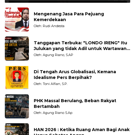
Mengenang Jasa Para Pejuang
Kemerdekaan
Oleh: Rudi Andesta
Tanggapan Terbuka: "LONDO IRENG" Itu
Julukan yang tidak Adil untuk Wartawan,
Pengamat dan LSM
Oleh: Agung Riano, S.AP
Di Tengah Arus Globalisasi, Kemana
Idealisme Pers Berpihak?
Oleh: Toni Alfian, S.P.
PHK Massal Berulang, Beban Rakyat
Bertambah
Oleh: Agung Riano S.Ap
HAN 2026 : Ketika Ruang Aman Bagi Anak