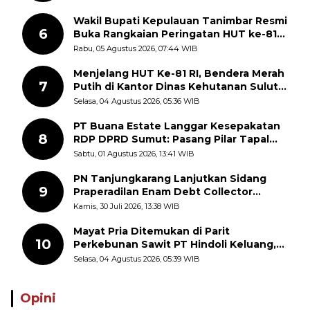
Wakil Bupati Kepulauan Tanimbar Resmi
6
Buka Rangkaian Peringatan HUT ke-81
Kemerdekaan RI, ASN Diajak Perkuat
Rabu, 05 Agustus 2026, 07:44 WIB
Semangat Nasionalisme
Menjelang HUT Ke-81 RI, Bendera Merah
7
Putih di Kantor Dinas Kehutanan Sulut
Disorot Warga
Selasa, 04 Agustus 2026, 05:36 WIB
PT Buana Estate Langgar Kesepakatan
8
RDP DPRD Sumut: Pasang Pilar Tapal
Batas Sepihak Tanpa Libatkan
Sabtu, 01 Agustus 2026, 13:41 WIB
Masyarakat
PN Tanjungkarang Lanjutkan Sidang
9
Praperadilan Enam Debt Collector
dengan Pemeriksaan Saksi
Kamis, 30 Juli 2026, 13:38 WIB
Mayat Pria Ditemukan di Parit
10
Perkebunan Sawit PT Hindoli Keluang,
Polisi Selidiki Penyebab Kematian
Selasa, 04 Agustus 2026, 05:39 WIB
Opini