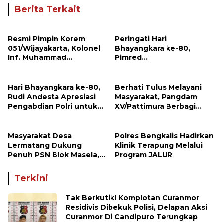
Berita Terkait
Resmi Pimpin Korem
Peringati Hari
051/Wijayakarta, Kolonel
Bhayangkara ke-80,
Inf. Muhammad
Pimred
Benrieyadin Sjafrie
Investigasimabes.com
Emban Amanah Baru
Rudi Andesta Sampaikan
Apresiasi dan Ucapan
Hari Bhayangkara ke-80,
Berhati Tulus Melayani
Selamat kepada Kapolres
Rudi Andesta Apresiasi
Masyarakat, Pangdam
Sijunjung
Pengabdian Polri untuk
XV/Pattimura Berbagi
Bangsa
Kasih Bersama Pedagang
Kue di Desa Lermatang
Masyarakat Desa
Polres Bengkalis Hadirkan
Lermatang Dukung
Klinik Terapung Melalui
Penuh PSN Blok Masela,
Program JALUR
Harapkan Pangdam
XV/Pattimura Terus Hadir
Terkini
di Tengah Rakyat
Tak Berkutik! Komplotan Curanmor
Residivis Dibekuk Polisi, Delapan Aksi
Curanmor Di Candipuro Terungkap