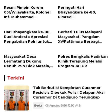
Resmi Pimpin Korem
Peringati Hari
051/Wijayakarta, Kolonel
Bhayangkara ke-80,
Inf. Muhammad
Pimred
Benrieyadin Sjafrie
Investigasimabes.com
Emban Amanah Baru
Rudi Andesta Sampaikan
Apresiasi dan Ucapan
Hari Bhayangkara ke-80,
Berhati Tulus Melayani
Selamat kepada Kapolres
Rudi Andesta Apresiasi
Masyarakat, Pangdam
Sijunjung
Pengabdian Polri untuk
XV/Pattimura Berbagi
Bangsa
Kasih Bersama Pedagang
Kue di Desa Lermatang
Masyarakat Desa
Polres Bengkalis Hadirkan
Lermatang Dukung
Klinik Terapung Melalui
Penuh PSN Blok Masela,
Program JALUR
Harapkan Pangdam
XV/Pattimura Terus Hadir
Terkini
di Tengah Rakyat
Tak Berkutik! Komplotan Curanmor
Residivis Dibekuk Polisi, Delapan Aksi
Curanmor Di Candipuro Terungkap
Berita
06 Agustus 2026, 12:50 WIB