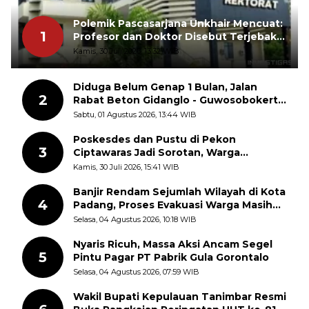
Polemik Pascasarjana Unkhair Mencuat:
1
Profesor dan Doktor Disebut Terjebak
dalam Rutinitas Akademik Akhir Pekan
Kamis, 30 Juli 2026, 13:32 WIB
Diduga Belum Genap 1 Bulan, Jalan
2
Rabat Beton Gidanglo - Guwosobokerto
Sudah Pecah
Sabtu, 01 Agustus 2026, 13:44 WIB
Poskesdes dan Pustu di Pekon
3
Ciptawaras Jadi Sorotan, Warga
Keluhkan Fasilitas Terbengkalai dan
Kamis, 30 Juli 2026, 15:41 WIB
Dugaan Pungutan
Banjir Rendam Sejumlah Wilayah di Kota
4
Padang, Proses Evakuasi Warga Masih
Berlangsung
Selasa, 04 Agustus 2026, 10:18 WIB
Nyaris Ricuh, Massa Aksi Ancam Segel
5
Pintu Pagar PT Pabrik Gula Gorontalo
Selasa, 04 Agustus 2026, 07:59 WIB
Wakil Bupati Kepulauan Tanimbar Resmi