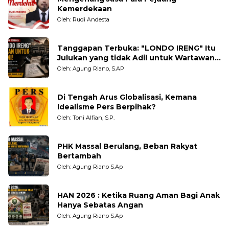
Kemerdekaan
Oleh: Rudi Andesta
Tanggapan Terbuka: "LONDO IRENG" Itu
Julukan yang tidak Adil untuk Wartawan,
Pengamat dan LSM
Oleh: Agung Riano, S.AP
Di Tengah Arus Globalisasi, Kemana
Idealisme Pers Berpihak?
Oleh: Toni Alfian, S.P.
PHK Massal Berulang, Beban Rakyat
Bertambah
Oleh: Agung Riano S.Ap
HAN 2026 : Ketika Ruang Aman Bagi Anak
Hanya Sebatas Angan
Oleh: Agung Riano S.Ap