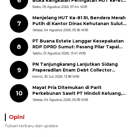
6
Buka Rangkaian Peringatan HUT ke-81
Kemerdekaan RI, ASN Diajak Perkuat
Rabu, 05 Agustus 2026, 07:44 WIB
Semangat Nasionalisme
Menjelang HUT Ke-81 RI, Bendera Merah
7
Putih di Kantor Dinas Kehutanan Sulut
Disorot Warga
Selasa, 04 Agustus 2026, 05:36 WIB
PT Buana Estate Langgar Kesepakatan
8
RDP DPRD Sumut: Pasang Pilar Tapal
Batas Sepihak Tanpa Libatkan
Sabtu, 01 Agustus 2026, 13:41 WIB
Masyarakat
PN Tanjungkarang Lanjutkan Sidang
9
Praperadilan Enam Debt Collector
dengan Pemeriksaan Saksi
Kamis, 30 Juli 2026, 13:38 WIB
Mayat Pria Ditemukan di Parit
10
Perkebunan Sawit PT Hindoli Keluang,
Polisi Selidiki Penyebab Kematian
Selasa, 04 Agustus 2026, 05:39 WIB
Opini
Tulisan terbaru dan update