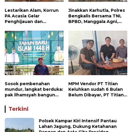
Lestarikan Alam, Korrun
Jinakkan Karhutla, Polres
PA Acasia Gelar
Bengkalis Bersama TNI,
Penghijauan dan
BPBD, Manggala Agni,
Pelepasan Burung
MPA dan PT TKWL
Wujudkan Kepedulian
Berjibaku di Siak Kecil
Lingkungan
dan Mandau
Sosok pembenahan
MPM Vendor PT Titian
mundur, langkat berduka:
Keluhkan sudah 6 Bulan
pak ilhamsyah bangun
Belum Dibayar, PT Titian
ST.MT, jangan tinggalkan
beralasan Invoice Belum
dunia pendidikan kita
di Bayar Pertamina
Terkini
Polsek Kampar Kiri Intensif Pantau
Lahan Jagung, Dukung Ketahanan
Pangan dan Asta Cita Presiden