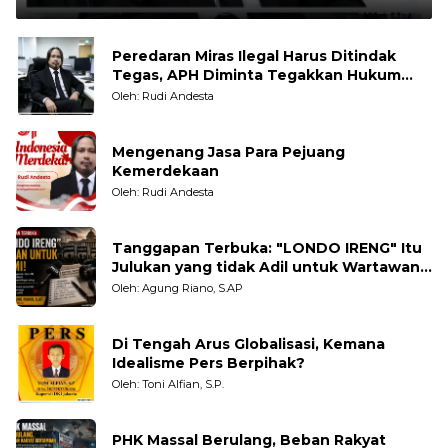
Peredaran Miras Ilegal Harus Ditindak
Tegas, APH Diminta Tegakkan Hukum
Tanpa Pandang Bulu
Oleh: Rudi Andesta
Mengenang Jasa Para Pejuang
Kemerdekaan
Oleh: Rudi Andesta
Tanggapan Terbuka: "LONDO IRENG" Itu
Julukan yang tidak Adil untuk Wartawan,
Pengamat dan LSM
Oleh: Agung Riano, S.AP
Di Tengah Arus Globalisasi, Kemana
Idealisme Pers Berpihak?
Oleh: Toni Alfian, S.P.
PHK Massal Berulang, Beban Rakyat