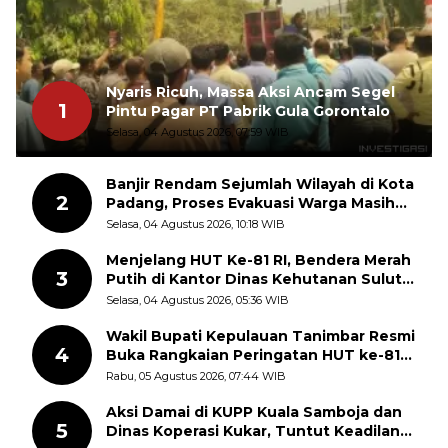
Nyaris Ricuh, Massa Aksi Ancam Segel
1
Pintu Pagar PT Pabrik Gula Gorontalo
Selasa, 04 Agustus 2026, 07:59 WIB
Banjir Rendam Sejumlah Wilayah di Kota
2
Padang, Proses Evakuasi Warga Masih
Berlangsung
Selasa, 04 Agustus 2026, 10:18 WIB
Menjelang HUT Ke-81 RI, Bendera Merah
3
Putih di Kantor Dinas Kehutanan Sulut
Disorot Warga
Selasa, 04 Agustus 2026, 05:36 WIB
Wakil Bupati Kepulauan Tanimbar Resmi
4
Buka Rangkaian Peringatan HUT ke-81
Kemerdekaan RI, ASN Diajak Perkuat
Rabu, 05 Agustus 2026, 07:44 WIB
Semangat Nasionalisme
Aksi Damai di KUPP Kuala Samboja dan
5
Dinas Koperasi Kukar, Tuntut Keadilan