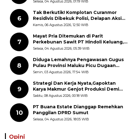
dan Kesempatan Kerja yang Adil
Selasa, 04 Agustus 2026, 01:19 WIB
Tak Berkutik! Komplotan Curanmor
6
Residivis Dibekuk Polisi, Delapan Aksi
Curanmor Di Candipuro Terungkap
Kamis, 06 Agustus 2026, 12:50 WIB
Mayat Pria Ditemukan di Parit
7
Perkebunan Sawit PT Hindoli Keluang,
Polisi Selidiki Penyebab Kematian
Selasa, 04 Agustus 2026, 05:39 WIB
Diduga Lemahnya Pengawasan Gugus
8
Pulau Provinsi Maluku Picu Dugaan
Pungli terhadap Nelayan Bale-Bale di
Senin, 03 Agustus 2026, 17:54 WIB
Perairan Pulau Seira
Strategi Dan Kerja Nyata,Gapoktan
9
Karya Makmur Genjot Produksi Demi
Swasembada Pangan
Sabtu, 08 Agustus 2026, 00:18 WIB
PT Buana Estate Dianggap Remehkan
10
Panggilan DPRD Sumut
Selasa, 04 Agustus 2026, 18:05 WIB
Opini