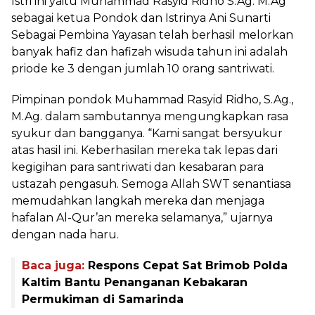
Istri ini yaitu Muhammad Rasyid Ridho S.Ag. M.Ag
sebagai ketua Pondok dan Istrinya Ani Sunarti
Sebagai Pembina Yayasan telah berhasil melorkan
banyak hafiz dan hafizah wisuda tahun ini adalah
priode ke 3 dengan jumlah 10 orang santriwati.
Pimpinan pondok Muhammad Rasyid Ridho, S.Ag.,
M.Ag. dalam sambutannya mengungkapkan rasa
syukur dan bangganya. “Kami sangat bersyukur
atas hasil ini. Keberhasilan mereka tak lepas dari
kegigihan para santriwati dan kesabaran para
ustazah pengasuh. Semoga Allah SWT senantiasa
memudahkan langkah mereka dan menjaga
hafalan Al-Qur’an mereka selamanya,” ujarnya
dengan nada haru.
Baca juga:
Respons Cepat Sat Brimob Polda
Kaltim Bantu Penanganan Kebakaran
Permukiman di Samarinda