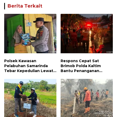
Berita Terkait
Polsek Kawasan
Respons Cepat Sat
Pelabuhan Samarinda
Brimob Polda Kaltim
Tebar Kepedulian Lewat
Bantu Penanganan
Jumat Berbagi, Warga
Kebakaran Permukiman di
Sungai Dama Terima
Samarinda
Bantuan Sosial