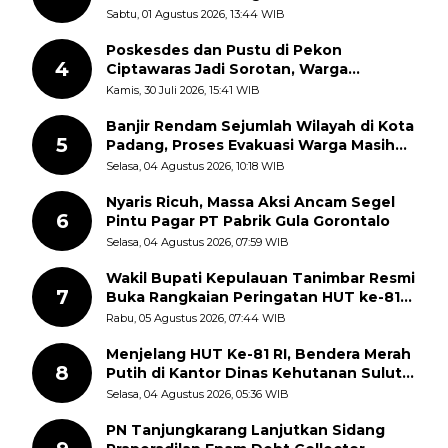
Sudah Pecah
Sabtu, 01 Agustus 2026, 13:44 WIB
Poskesdes dan Pustu di Pekon
4
Ciptawaras Jadi Sorotan, Warga
Keluhkan Fasilitas Terbengkalai dan
Kamis, 30 Juli 2026, 15:41 WIB
Dugaan Pungutan
Banjir Rendam Sejumlah Wilayah di Kota
5
Padang, Proses Evakuasi Warga Masih
Berlangsung
Selasa, 04 Agustus 2026, 10:18 WIB
Nyaris Ricuh, Massa Aksi Ancam Segel
6
Pintu Pagar PT Pabrik Gula Gorontalo
Selasa, 04 Agustus 2026, 07:59 WIB
Wakil Bupati Kepulauan Tanimbar Resmi
7
Buka Rangkaian Peringatan HUT ke-81
Kemerdekaan RI, ASN Diajak Perkuat
Rabu, 05 Agustus 2026, 07:44 WIB
Semangat Nasionalisme
Menjelang HUT Ke-81 RI, Bendera Merah
8
Putih di Kantor Dinas Kehutanan Sulut
Disorot Warga
Selasa, 04 Agustus 2026, 05:36 WIB
PN Tanjungkarang Lanjutkan Sidang