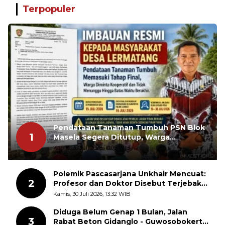
Terpopuler
Pendataan Tanaman Tumbuh PSN Blok
1
Masela Segera Ditutup, Warga
Lermatang Diminta Tidak Menunda
Kamis, 30 Juli 2026, 10:05 WIB
Polemik Pascasarjana Unkhair Mencuat:
2
Profesor dan Doktor Disebut Terjebak
dalam Rutinitas Akademik Akhir Pekan
Kamis, 30 Juli 2026, 13:32 WIB
Diduga Belum Genap 1 Bulan, Jalan
3
Rabat Beton Gidanglo - Guwosobokerto