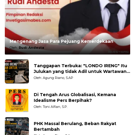
Mengenang Jasa Para Pejuang Kemerdekaan
Oleh:
Rudi Andesta
Tanggapan Terbuka: "LONDO IRENG" Itu
Julukan yang tidak Adil untuk Wartawan,
Pengamat dan LSM
Oleh: Agung Riano, S.AP
Di Tengah Arus Globalisasi, Kemana
Idealisme Pers Berpihak?
Oleh: Toni Alfian, S.P.
PHK Massal Berulang, Beban Rakyat
Bertambah