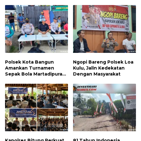
Indonesia
Tersangka Diamankan
Polsek Kota Bangun
Ngopi Bareng Polsek Loa
Amankan Turnamen
Kulu, Jalin Kedekatan
Sepak Bola Martadipura
Dengan Masyarakat
Cup 3
Kapolres Bitung Perkuat
81 Tahun Indonesia