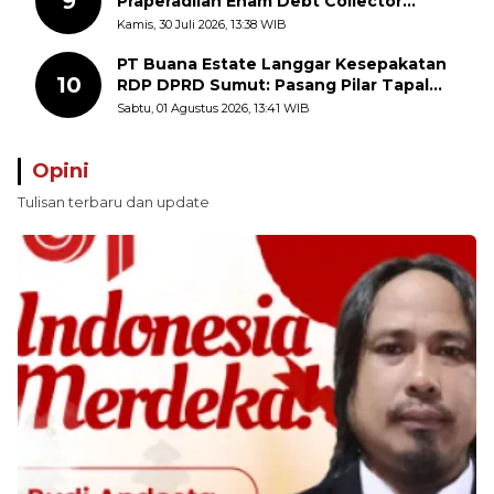
9
Praperadilan Enam Debt Collector
dengan Pemeriksaan Saksi
Kamis, 30 Juli 2026, 13:38 WIB
PT Buana Estate Langgar Kesepakatan
10
RDP DPRD Sumut: Pasang Pilar Tapal
Batas Sepihak Tanpa Libatkan
Sabtu, 01 Agustus 2026, 13:41 WIB
Masyarakat
Opini
Tulisan terbaru dan update