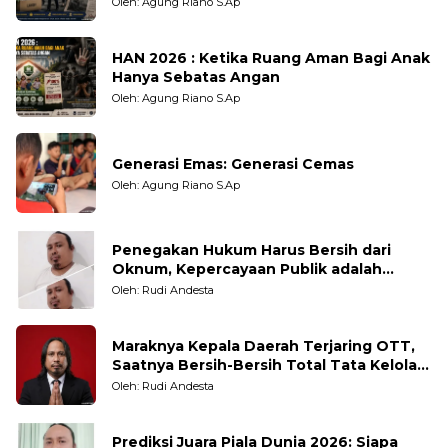
Oleh: Agung Riano S.Ap
HAN 2026 : Ketika Ruang Aman Bagi Anak
Hanya Sebatas Angan
Oleh: Agung Riano S.Ap
Generasi Emas: Generasi Cemas
Oleh: Agung Riano S.Ap
Penegakan Hukum Harus Bersih dari
Oknum, Kepercayaan Publik adalah
Taruhannya
Oleh: Rudi Andesta
Maraknya Kepala Daerah Terjaring OTT,
Saatnya Bersih-Bersih Total Tata Kelola
Pemerintahan
Oleh: Rudi Andesta
Prediksi Juara Piala Dunia 2026: Siapa