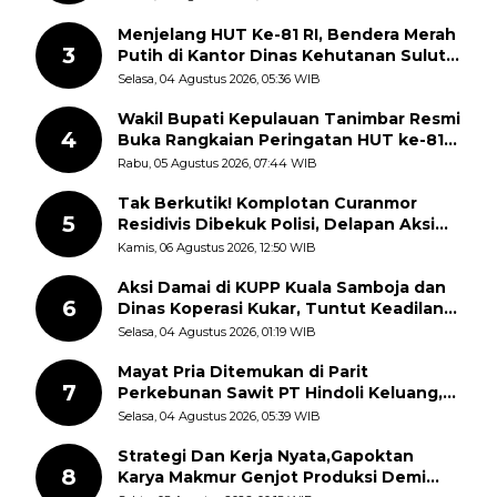
Menjelang HUT Ke-81 RI, Bendera Merah
3
Putih di Kantor Dinas Kehutanan Sulut
Disorot Warga
Selasa, 04 Agustus 2026, 05:36 WIB
Wakil Bupati Kepulauan Tanimbar Resmi
4
Buka Rangkaian Peringatan HUT ke-81
Kemerdekaan RI, ASN Diajak Perkuat
Rabu, 05 Agustus 2026, 07:44 WIB
Semangat Nasionalisme
Tak Berkutik! Komplotan Curanmor
5
Residivis Dibekuk Polisi, Delapan Aksi
Curanmor Di Candipuro Terungkap
Kamis, 06 Agustus 2026, 12:50 WIB
Aksi Damai di KUPP Kuala Samboja dan
6
Dinas Koperasi Kukar, Tuntut Keadilan
dan Kesempatan Kerja yang Adil
Selasa, 04 Agustus 2026, 01:19 WIB
Mayat Pria Ditemukan di Parit
7
Perkebunan Sawit PT Hindoli Keluang,
Polisi Selidiki Penyebab Kematian
Selasa, 04 Agustus 2026, 05:39 WIB
Strategi Dan Kerja Nyata,Gapoktan
8
Karya Makmur Genjot Produksi Demi