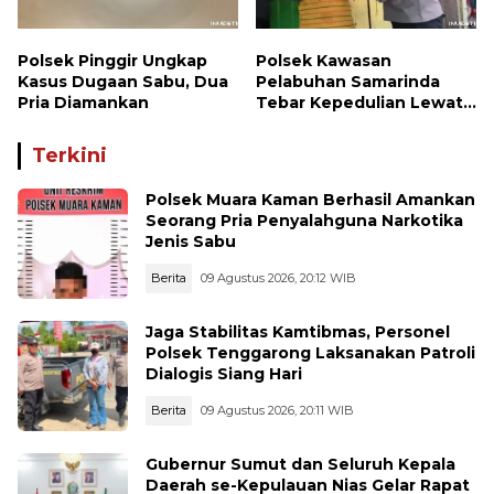
Polsek Pinggir Ungkap
Polsek Kawasan
Kasus Dugaan Sabu, Dua
Pelabuhan Samarinda
Pria Diamankan
Tebar Kepedulian Lewat
Jumat Berbagi, Warga
Sungai Dama Terima
Terkini
Bantuan Sosial
Polsek Muara Kaman Berhasil Amankan
Seorang Pria Penyalahguna Narkotika
Jenis Sabu
Berita
09 Agustus 2026, 20:12 WIB
Jaga Stabilitas Kamtibmas, Personel
Polsek Tenggarong Laksanakan Patroli
Dialogis Siang Hari
Berita
09 Agustus 2026, 20:11 WIB
Gubernur Sumut dan Seluruh Kepala
Daerah se-Kepulauan Nias Gelar Rapat