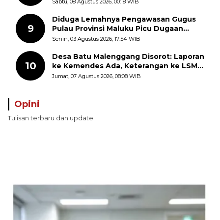
Swasembada Pangan
Sabtu, 08 Agustus 2026, 00:18 WIB
Diduga Lemahnya Pengawasan Gugus
9
Pulau Provinsi Maluku Picu Dugaan
Pungli terhadap Nelayan Bale-Bale di
Senin, 03 Agustus 2026, 17:54 WIB
Perairan Pulau Seira
Desa Batu Malenggang Disorot: Laporan
10
ke Kemendes Ada, Keterangan ke LSM
GMAS Berbeda
Jumat, 07 Agustus 2026, 08:08 WIB
Opini
Tulisan terbaru dan update