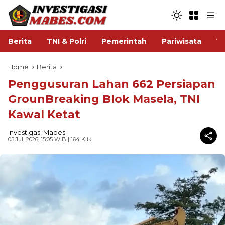
Berita
TNI & Polri
Pemerintah
Pariwisata
V
Home
Berita
Penggusuran Lahan 662 Persiapan
GrounBreaking Blok Masela, TNI
Kawal Ketat
Investigasi Mabes
05 Juli 2026, 15:05 WIB
| 164 Klik