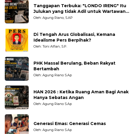
Tanggapan Terbuka: "LONDO IRENG" Itu
Julukan yang tidak Adil untuk Wartawan,
Pengamat dan LSM
Oleh: Agung Riano, S.AP
Di Tengah Arus Globalisasi, Kemana
Idealisme Pers Berpihak?
Oleh: Toni Alfian, S.P.
PHK Massal Berulang, Beban Rakyat
Bertambah
Oleh: Agung Riano S.Ap
HAN 2026 : Ketika Ruang Aman Bagi Anak
Hanya Sebatas Angan
Oleh: Agung Riano S.Ap
Generasi Emas: Generasi Cemas
Oleh: Agung Riano S.Ap