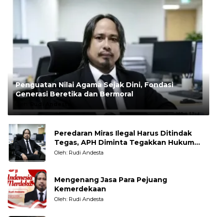
Penguatan Nilai Agama Sejak Dini, Fondasi
Generasi Beretika dan Bermoral
Oleh:
Rudi Andesta
Peredaran Miras Ilegal Harus Ditindak
Tegas, APH Diminta Tegakkan Hukum
Tanpa Pandang Bulu
Oleh: Rudi Andesta
Mengenang Jasa Para Pejuang
Kemerdekaan
Oleh: Rudi Andesta