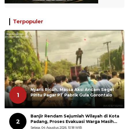
Terpopuler
Nyaris Ricuh, Massa Aksi Ancam Segel
1
Pintu Pagar PT Pabrik Gula Gorontalo
Selasa, 04 Agustus 2026, 07:59 WIB
Banjir Rendam Sejumlah Wilayah di Kota
2
Padang, Proses Evakuasi Warga Masih
Berlangsung
Selasa, 04 Agustus 2026, 10:18 WIB