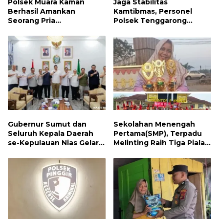
Polsek Muara Kaman
Jaga Stabilitas
Berhasil Amankan
Kamtibmas, Personel
Seorang Pria
Polsek Tenggarong
Penyalahguna Narkotika
Laksanakan Patroli
Jenis Sabu
Dialogis Siang Hari
Gubernur Sumut dan
Sekolahan Menengah
Seluruh Kepala Daerah
Pertama(SMP), Terpadu
se-Kepulauan Nias Gelar
Melinting Raih Tiga Piala
Rapat Terbatas
Bergengsi di Ajang Loud
Championship, Lampung
Timur