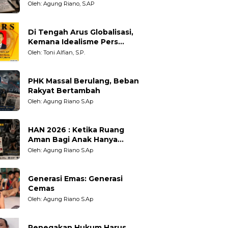
Adil untuk Wartawan,
Oleh: Agung Riano, S.AP
Pengamat dan LSM
Di Tengah Arus Globalisasi,
Kemana Idealisme Pers
Berpihak?
Oleh: Toni Alfian, S.P.
PHK Massal Berulang, Beban
Rakyat Bertambah
Oleh: Agung Riano S.Ap
HAN 2026 : Ketika Ruang
Aman Bagi Anak Hanya
Sebatas Angan
Oleh: Agung Riano S.Ap
Generasi Emas: Generasi
Cemas
Oleh: Agung Riano S.Ap
Penegakan Hukum Harus