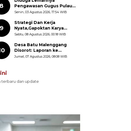
Diduga Lemahnya
8
Pengawasan Gugus Pulau
Provinsi Maluku Picu Dugaan
Senin, 03 Agustus 2026, 17:54 WIB
Pungli terhadap Nelayan
Bale-Bale di Perairan Pulau
Strategi Dan Kerja
9
Seira
Nyata,Gapoktan Karya
Makmur Genjot Produksi
Sabtu, 08 Agustus 2026, 00:18 WIB
Demi Swasembada Pangan
Desa Batu Malenggang
10
Disorot: Laporan ke
Kemendes Ada, Keterangan
Jumat, 07 Agustus 2026, 08:08 WIB
ke LSM GMAS Berbeda
ini
n terbaru dan update