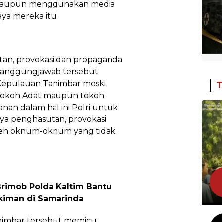
n maupun menggunakan media
paya mereka itu.
an, provokasi dan propaganda
tanggungjawab tersebut
Kepulauan Tanimbar meski
T
 tokoh Adat maupun tokoh
an dalam hal ini Polri untuk
ya penghasutan, provokasi
leh oknum-oknum yang tidak
Brimob Polda Kaltim Bantu
iman di Samarinda
animbar tersebut memicu