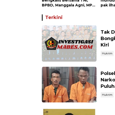
Bengkalis Bersama TNI,
mundur
BPBD, Manggala Agni, MPA
pak il
dan PT TKWL Berjibaku di
ST.MT,
Siak Kecil dan Mandau
dunia p
Terkini
Tak D
Bongk
Kiri
Hukrim
Polse
Narko
Puluh
Hukrim