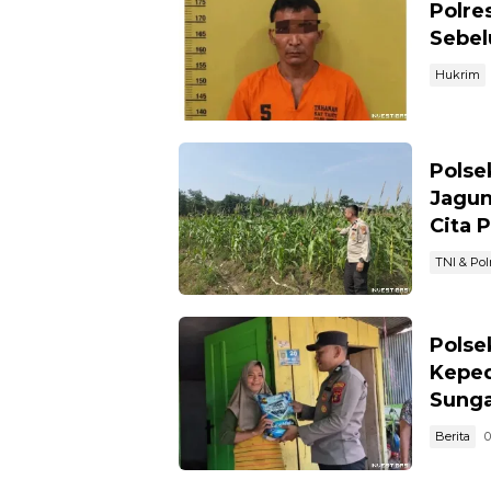
Polre
Sebel
Hukrim
Polse
Jagun
Cita 
TNI & Polr
Polse
Keped
Sunga
Berita
0