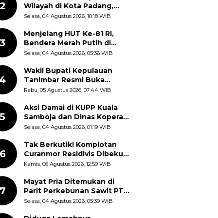
2
Wilayah di Kota Padang,
Proses Evakuasi Warga
Selasa, 04 Agustus 2026, 10:18 WIB
Masih Berlangsung
Menjelang HUT Ke-81 RI,
3
Bendera Merah Putih di
Kantor Dinas Kehutanan
Selasa, 04 Agustus 2026, 05:36 WIB
Sulut Disorot Warga
Wakil Bupati Kepulauan
4
Tanimbar Resmi Buka
Rangkaian Peringatan HUT
Rabu, 05 Agustus 2026, 07:44 WIB
ke-81 Kemerdekaan RI, ASN
Diajak Perkuat Semangat
Aksi Damai di KUPP Kuala
5
Nasionalisme
Samboja dan Dinas Koperasi
Kukar, Tuntut Keadilan dan
Selasa, 04 Agustus 2026, 01:19 WIB
Kesempatan Kerja yang Adil
Tak Berkutik! Komplotan
6
Curanmor Residivis Dibekuk
Polisi, Delapan Aksi
Kamis, 06 Agustus 2026, 12:50 WIB
Curanmor Di Candipuro
Terungkap
Mayat Pria Ditemukan di
7
Parit Perkebunan Sawit PT
Hindoli Keluang, Polisi
Selasa, 04 Agustus 2026, 05:39 WIB
Selidiki Penyebab Kematian