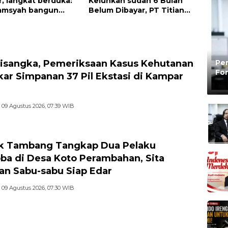
, langkat berduka:
Keluhkan sudah 6 Bulan
hamsyah bangun
Belum Dibayar, PT Titian
 jangan tinggalkan
beralasan Invoice Belum di
endidikan kita
Bayar Pertamina
Pen
isangka, Pemeriksaan Kasus Kehutanan
Fon
ar Simpanan 37 Pil Ekstasi di Kampar
Be
Oleh
09 Agustus 2026, 07:39 WIB
k Tambang Tangkap Dua Pelaku
ba di Desa Koto Perambahan, Sita
an Sabu-sabu Siap Edar
09 Agustus 2026, 07:30 WIB