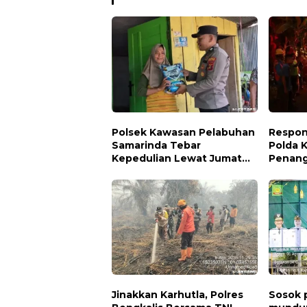
Polsek Kawasan Pelabuhan
Respon
Samarinda Tebar
Polda 
Kepedulian Lewat Jumat
Penang
Berbagi, Warga Sungai
Permuk
Dama Terima Bantuan
Sosial
Jinakkan Karhutla, Polres
Sosok