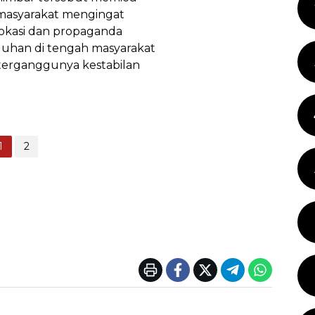
n masyarakat mengingat
okasi dan propaganda
uhan di tengah masyarakat
terganggunya kestabilan
1
2