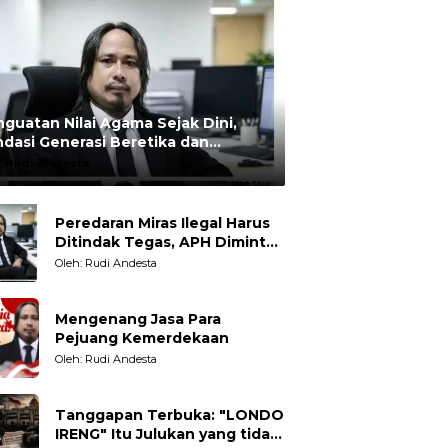
guatan Nilai Agama Sejak Dini,
dasi Generasi Beretika dan
rmoral
:
Rudi Andesta
Peredaran Miras Ilegal Harus
Ditindak Tegas, APH Diminta
Tegakkan Hukum Tanpa
Oleh: Rudi Andesta
Pandang Bulu
Mengenang Jasa Para
Pejuang Kemerdekaan
Oleh: Rudi Andesta
Tanggapan Terbuka: "LONDO
IRENG" Itu Julukan yang tidak