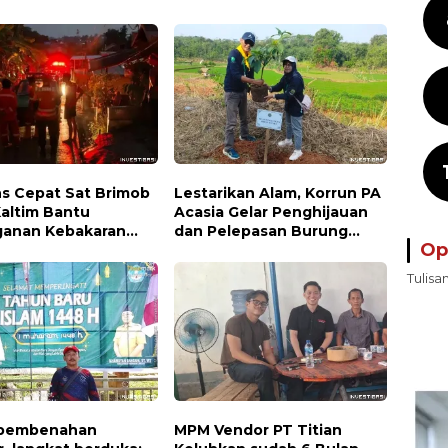
s Cepat Sat Brimob
Lestarikan Alam, Korrun PA
Kaltim Bantu
Acasia Gelar Penghijauan
anan Kebakaran
dan Pelepasan Burung
Op
iman di Samarinda
Wujudkan Kepedulian
Lingkungan
Tulisa
 pembenahan
MPM Vendor PT Titian