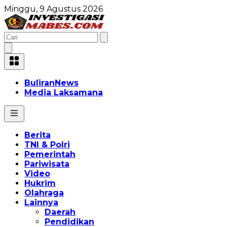
Minggu, 9 Agustus 2026
BuliranNews
Media Laksamana
Berita
TNI & Polri
Pemerintah
Pariwisata
Video
Hukrim
Olahraga
Lainnya
Daerah
Pendidikan