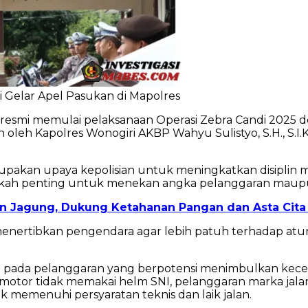
i Gelar Apel Pasukan di Mapolres
 resmi memulai pelaksanaan Operasi Zebra Candi 2025 
n oleh Kapolres Wonogiri AKBP Wahyu Sulistyo, S.H., S.I.K
akan upaya kepolisian untuk meningkatkan disiplin ma
ah penting untuk menekan angka pelanggaran maupun k
han Jagung, Dukung Ketahanan Pangan dan Asta Cita
menertibkan pengendara agar lebih patuh terhadap atur
n pada pelanggaran yang berpotensi menimbulkan kecel
r tidak memakai helm SNI, pelanggaran marka jalan, 
 memenuhi persyaratan teknis dan laik jalan.