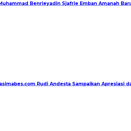
f. Muhammad Benrieyadin Sjafrie Emban Amanah Bar
igasimabes.com Rudi Andesta Sampaikan Apresiasi 