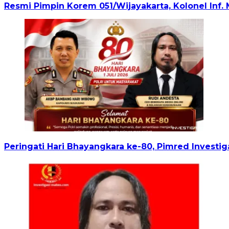
Resmi Pimpin Korem 051/Wijayakarta, Kolonel In
Peringati Hari Bhayangkara ke-80, Pimred Invest