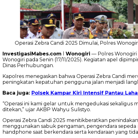
Operasi Zebra Candi 2025 Dimulai, Polres Wonogir
InvestigasiMabes.com
l
Wonogiri
— Polres Wonogiri
Wonogiri pada Senin (17/11/2025). Kegiatan apel dipimpi
Dinas Perhubungan.
Kapolres menegaskan bahwa Operasi Zebra Candi merup
peningkatan kepatuhan pengguna jalan menjadi langk
Baca juga:
Polsek Kampar Kiri Intensif Pantau La
“Operasi ini kami gelar untuk mengedukasi sekaligus 
ditekan,” ujar AKBP Wahyu Sulistyo.
Operasi Zebra Candi 2025 menitikberatkan penindaka
menggunakan sabuk pengaman, pengendara sepeda moto
handphone saat berkendara serta kendaraan yang tidak