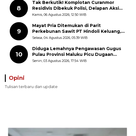
Tak Berkutik! Komplotan Curanmor
8
Residivis Dibekuk Polisi, Delapan Aksi
Curanmor Di Candipuro Terungkap
Kamis, 06 Agustus 2026, 12:50 WIB
Mayat Pria Ditemukan di Parit
9
Perkebunan Sawit PT Hindoli Keluang,
Polisi Selidiki Penyebab Kematian
Selasa, 04 Agustus 2026, 05:39 WIB
Diduga Lemahnya Pengawasan Gugus
10
Pulau Provinsi Maluku Picu Dugaan
Pungli terhadap Nelayan Bale-Bale di
Senin, 03 Agustus 2026, 17:54 WIB
Perairan Pulau Seira
Opini
Tulisan terbaru dan update