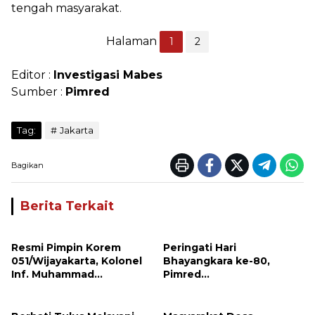
tengah masyarakat.
Halaman
1
2
Editor :
Investigasi Mabes
Sumber :
Pimred
Tag:
Jakarta
Bagikan
Berita Terkait
Resmi Pimpin Korem
Peringati Hari
051/Wijayakarta, Kolonel
Bhayangkara ke-80,
Inf. Muhammad
Pimred
Benrieyadin Sjafrie
Investigasimabes.com
Emban Amanah Baru
Rudi Andesta Sampaikan
Apresiasi dan Ucapan