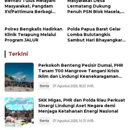
Berhati Tulus Melayani
Masyarakat Desa
Selamat kepada Kapolres
Masyarakat, Pangdam
Lermatang Dukung
Sijunjung
XV/Pattimura Berbagi
Penuh PSN Blok Masela,
Kasih Bersama Pedagang
Harapkan Pangdam
Kue di Desa Lermatang
XV/Pattimura Terus Hadir
di Tengah Rakyat
Polres Bengkalis Hadirkan
Polda Papua Barat Gelar
Klinik Terapung Melalui
Lomba Bulutangkis
Program JALUR
Sambut Hari Bhayangkara
ke-80
Terkini
Perkokoh Benteng Pesisir Dumai, PHR
Tanam 700 Mangrove Tangani Krisis
Iklim dan Lindungi Keanekaragaman
Hayati
Berita
07 Agustus 2026, 16:22 WIB
SKK Migas, PHR dan Polda Riau Perkuat
Sinergi Lindungi Aset Negara demi
Menjaga Ketahanan Energi Nasional
Berita
07 Agustus 2026, 14:31 WIB