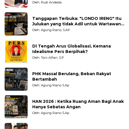
Oleh: Rudi Andesta
Tanggapan Terbuka: "LONDO IRENG" Itu
Julukan yang tidak Adil untuk Wartawan,
Pengamat dan LSM
Oleh: Agung Riano, S.AP
Di Tengah Arus Globalisasi, Kemana
Idealisme Pers Berpihak?
Oleh: Toni Alfian, S.P.
PHK Massal Berulang, Beban Rakyat
Bertambah
Oleh: Agung Riano S.Ap
HAN 2026 : Ketika Ruang Aman Bagi Anak
Hanya Sebatas Angan
Oleh: Agung Riano S.Ap