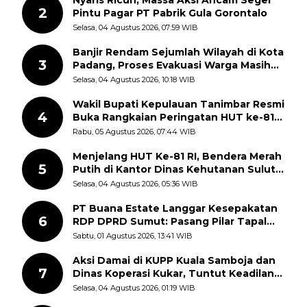
2
Pintu Pagar PT Pabrik Gula Gorontalo
Selasa, 04 Agustus 2026, 07:59 WIB
Banjir Rendam Sejumlah Wilayah di Kota
3
Padang, Proses Evakuasi Warga Masih
Berlangsung
Selasa, 04 Agustus 2026, 10:18 WIB
Wakil Bupati Kepulauan Tanimbar Resmi
4
Buka Rangkaian Peringatan HUT ke-81
Kemerdekaan RI, ASN Diajak Perkuat
Rabu, 05 Agustus 2026, 07:44 WIB
Semangat Nasionalisme
Menjelang HUT Ke-81 RI, Bendera Merah
5
Putih di Kantor Dinas Kehutanan Sulut
Disorot Warga
Selasa, 04 Agustus 2026, 05:36 WIB
PT Buana Estate Langgar Kesepakatan
6
RDP DPRD Sumut: Pasang Pilar Tapal
Batas Sepihak Tanpa Libatkan
Sabtu, 01 Agustus 2026, 13:41 WIB
Masyarakat
Aksi Damai di KUPP Kuala Samboja dan
7
Dinas Koperasi Kukar, Tuntut Keadilan
dan Kesempatan Kerja yang Adil
Selasa, 04 Agustus 2026, 01:19 WIB