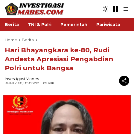
Berita
TNI & Polri
Pemerintah
Pariwisata
V
Home
Berita
Hari Bhayangkara ke-80, Rudi
Andesta Apresiasi Pengabdian
Polri untuk Bangsa
Investigasi Mabes
01 Juli 2026, 06:08 WIB
| 185 Klik