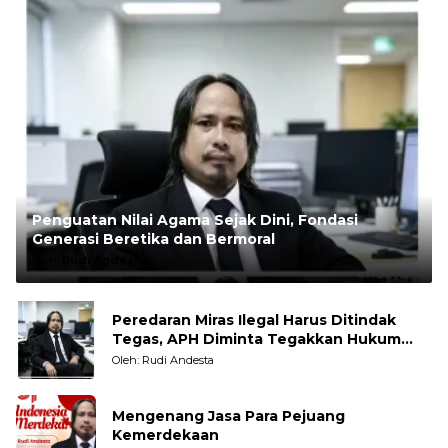
Penguatan Nilai Agama Sejak Dini, Fondasi
Generasi Beretika dan Bermoral
Oleh:
Rudi Andesta
Peredaran Miras Ilegal Harus Ditindak
Tegas, APH Diminta Tegakkan Hukum
Tanpa Pandang Bulu
Oleh: Rudi Andesta
Mengenang Jasa Para Pejuang
Kemerdekaan