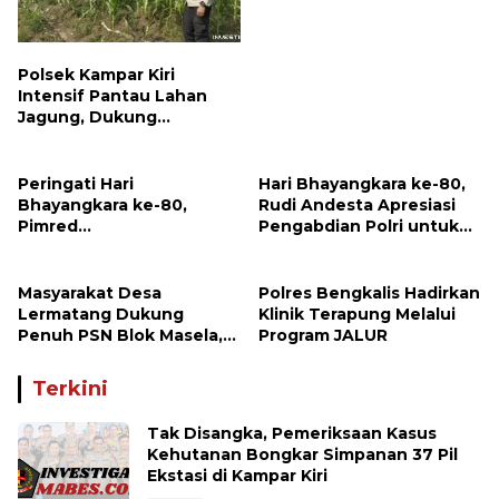
Polsek Kampar Kiri
Intensif Pantau Lahan
Jagung, Dukung
Ketahanan Pangan dan
Asta Cita Presiden
Peringati Hari
Hari Bhayangkara ke-80,
Bhayangkara ke-80,
Rudi Andesta Apresiasi
Pimred
Pengabdian Polri untuk
Investigasimabes.com
Bangsa
Rudi Andesta Sampaikan
Apresiasi dan Ucapan
Masyarakat Desa
Polres Bengkalis Hadirkan
Selamat kepada Kapolres
Lermatang Dukung
Klinik Terapung Melalui
Sijunjung
Penuh PSN Blok Masela,
Program JALUR
Harapkan Pangdam
XV/Pattimura Terus Hadir
Terkini
di Tengah Rakyat
Tak Disangka, Pemeriksaan Kasus
Kehutanan Bongkar Simpanan 37 Pil
Ekstasi di Kampar Kiri