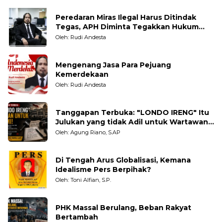
Peredaran Miras Ilegal Harus Ditindak
Tegas, APH Diminta Tegakkan Hukum
Tanpa Pandang Bulu
Oleh: Rudi Andesta
Mengenang Jasa Para Pejuang
Kemerdekaan
Oleh: Rudi Andesta
Tanggapan Terbuka: "LONDO IRENG" Itu
Julukan yang tidak Adil untuk Wartawan,
Pengamat dan LSM
Oleh: Agung Riano, S.AP
Di Tengah Arus Globalisasi, Kemana
Idealisme Pers Berpihak?
Oleh: Toni Alfian, S.P.
PHK Massal Berulang, Beban Rakyat
Bertambah