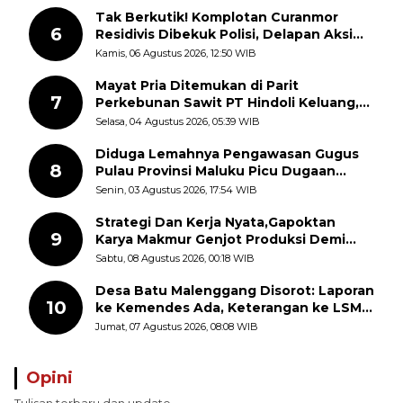
Tak Berkutik! Komplotan Curanmor
6
Residivis Dibekuk Polisi, Delapan Aksi
Curanmor Di Candipuro Terungkap
Kamis, 06 Agustus 2026, 12:50 WIB
Mayat Pria Ditemukan di Parit
7
Perkebunan Sawit PT Hindoli Keluang,
Polisi Selidiki Penyebab Kematian
Selasa, 04 Agustus 2026, 05:39 WIB
Diduga Lemahnya Pengawasan Gugus
8
Pulau Provinsi Maluku Picu Dugaan
Pungli terhadap Nelayan Bale-Bale di
Senin, 03 Agustus 2026, 17:54 WIB
Perairan Pulau Seira
Strategi Dan Kerja Nyata,Gapoktan
9
Karya Makmur Genjot Produksi Demi
Swasembada Pangan
Sabtu, 08 Agustus 2026, 00:18 WIB
Desa Batu Malenggang Disorot: Laporan
10
ke Kemendes Ada, Keterangan ke LSM
GMAS Berbeda
Jumat, 07 Agustus 2026, 08:08 WIB
Opini