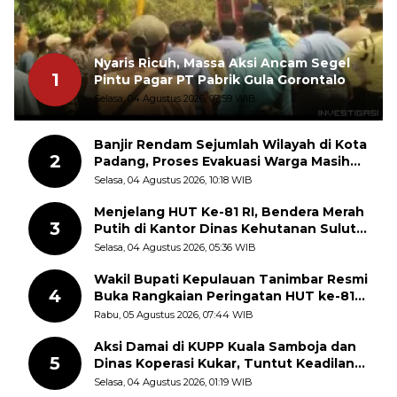
Nyaris Ricuh, Massa Aksi Ancam Segel
1
Pintu Pagar PT Pabrik Gula Gorontalo
Selasa, 04 Agustus 2026, 07:59 WIB
Banjir Rendam Sejumlah Wilayah di Kota
2
Padang, Proses Evakuasi Warga Masih
Berlangsung
Selasa, 04 Agustus 2026, 10:18 WIB
Menjelang HUT Ke-81 RI, Bendera Merah
3
Putih di Kantor Dinas Kehutanan Sulut
Disorot Warga
Selasa, 04 Agustus 2026, 05:36 WIB
Wakil Bupati Kepulauan Tanimbar Resmi
4
Buka Rangkaian Peringatan HUT ke-81
Kemerdekaan RI, ASN Diajak Perkuat
Rabu, 05 Agustus 2026, 07:44 WIB
Semangat Nasionalisme
Aksi Damai di KUPP Kuala Samboja dan
5
Dinas Koperasi Kukar, Tuntut Keadilan
dan Kesempatan Kerja yang Adil
Selasa, 04 Agustus 2026, 01:19 WIB