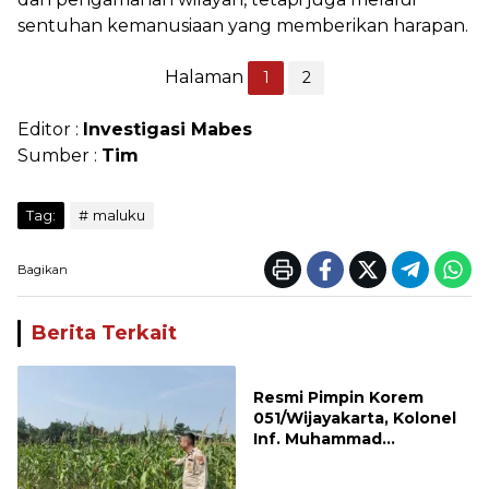
sentuhan kemanusiaan yang memberikan harapan.
Halaman
1
2
Editor :
Investigasi Mabes
Sumber :
Tim
Tag:
maluku
Bagikan
Berita Terkait
Resmi Pimpin Korem
051/Wijayakarta, Kolonel
Inf. Muhammad
Benrieyadin Sjafrie
Emban Amanah Baru