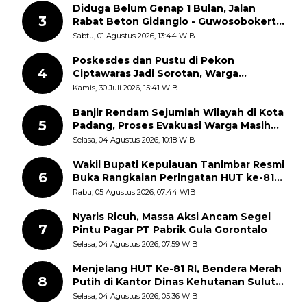
Diduga Belum Genap 1 Bulan, Jalan
3
Rabat Beton Gidanglo - Guwosobokerto
Sudah Pecah
Sabtu, 01 Agustus 2026, 13:44 WIB
Poskesdes dan Pustu di Pekon
4
Ciptawaras Jadi Sorotan, Warga
Keluhkan Fasilitas Terbengkalai dan
Kamis, 30 Juli 2026, 15:41 WIB
Dugaan Pungutan
Banjir Rendam Sejumlah Wilayah di Kota
5
Padang, Proses Evakuasi Warga Masih
Berlangsung
Selasa, 04 Agustus 2026, 10:18 WIB
Wakil Bupati Kepulauan Tanimbar Resmi
6
Buka Rangkaian Peringatan HUT ke-81
Kemerdekaan RI, ASN Diajak Perkuat
Rabu, 05 Agustus 2026, 07:44 WIB
Semangat Nasionalisme
Nyaris Ricuh, Massa Aksi Ancam Segel
7
Pintu Pagar PT Pabrik Gula Gorontalo
Selasa, 04 Agustus 2026, 07:59 WIB
Menjelang HUT Ke-81 RI, Bendera Merah
8
Putih di Kantor Dinas Kehutanan Sulut
Disorot Warga
Selasa, 04 Agustus 2026, 05:36 WIB