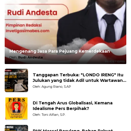
Mengenang Jasa Para Pejuang Kemerdekaan
Oleh:
Rudi Andesta
Tanggapan Terbuka: "LONDO IRENG" Itu
Julukan yang tidak Adil untuk Wartawan,
Pengamat dan LSM
Oleh: Agung Riano, S.AP
Di Tengah Arus Globalisasi, Kemana
Idealisme Pers Berpihak?
Oleh: Toni Alfian, S.P.
PHK Massal Berulang, Beban Rakyat