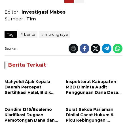
Editor :
Investigasi Mabes
Sumber :
Tim
Tag:
berita
murung raya
Bagikan
Berita Terkait
Mahyeldi Ajak Kepala
Inspektorat Kabupaten
Daerah Percepat
MBD Diminta Audit
Sertifikasi Halal, Bidik
Penggunaan Dana Desa
Sumbar Jadi Pusat
Batu Merah, Warga Soroti
Ekosistem Halal Nasional
Transparansi
Pemerintahan Desa
Dandim 1316/Boalemo
Surat Sekda Pariaman
Klarifikasi Dugaan
Dinilai Cacat Hukum &
Pemotongan Dana dan
Picu Kebingungan:
Penahanan Anggaran
Wewenang Disangkal,