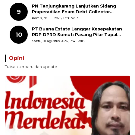
PN Tanjungkarang Lanjutkan Sidang
9
Praperadilan Enam Debt Collector
dengan Pemeriksaan Saksi
Kamis, 30 Juli 2026, 13:38 WIB
PT Buana Estate Langgar Kesepakatan
10
RDP DPRD Sumut: Pasang Pilar Tapal
Batas Sepihak Tanpa Libatkan
Sabtu, 01 Agustus 2026, 13:41 WIB
Masyarakat
Opini
Tulisan terbaru dan update