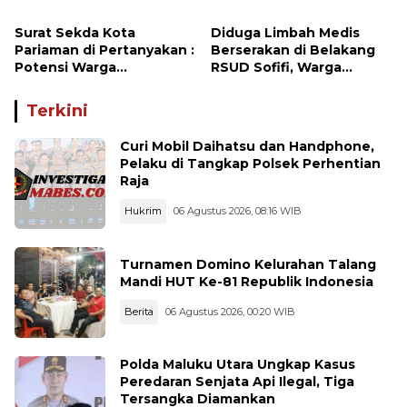
Pembangunan KDMP
Aturan Menutup Peluang
Warga Maju Jadi Anggota
Surat Sekda Kota
Diduga Limbah Medis
BPD
Pariaman di Pertanyakan :
Berserakan di Belakang
Potensi Warga
RSUD Sofifi, Warga
Terkendala Administrasi
Khawatir Ancam
Kesehatan dan
Terkini
Lingkungan
Curi Mobil Daihatsu dan Handphone,
Pelaku di Tangkap Polsek Perhentian
Raja
Hukrim
06 Agustus 2026, 08:16 WIB
Turnamen Domino Kelurahan Talang
Mandi HUT Ke-81 Republik Indonesia
Berita
06 Agustus 2026, 00:20 WIB
Polda Maluku Utara Ungkap Kasus
Peredaran Senjata Api Ilegal, Tiga
Tersangka Diamankan