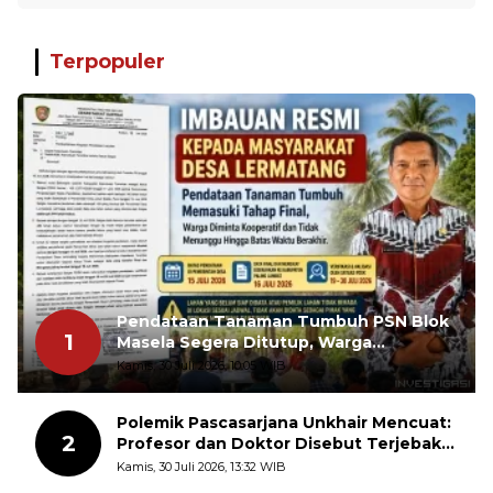
Terpopuler
Pendataan Tanaman Tumbuh PSN Blok
1
Masela Segera Ditutup, Warga
Lermatang Diminta Tidak Menunda
Kamis, 30 Juli 2026, 10:05 WIB
Polemik Pascasarjana Unkhair Mencuat:
2
Profesor dan Doktor Disebut Terjebak
dalam Rutinitas Akademik Akhir Pekan
Kamis, 30 Juli 2026, 13:32 WIB