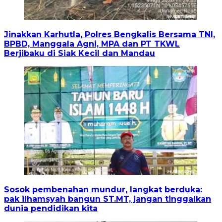
Jinakkan Karhutla, Polres Bengkalis Bersama TNI,
BPBD, Manggala Agni, MPA dan PT TKWL
Berjibaku di Siak Kecil dan Mandau
Sosok pembenahan mundur, langkat berduka:
pak ilhamsyah bangun ST.MT, jangan tinggalkan
dunia pendidikan kita