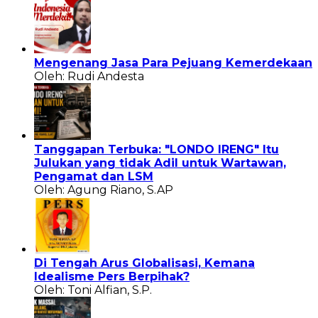
Mengenang Jasa Para Pejuang Kemerdekaan
Oleh: Rudi Andesta
Tanggapan Terbuka: "LONDO IRENG" Itu
Julukan yang tidak Adil untuk Wartawan,
Pengamat dan LSM
Oleh: Agung Riano, S.AP
Di Tengah Arus Globalisasi, Kemana
Idealisme Pers Berpihak?
Oleh: Toni Alfian, S.P.