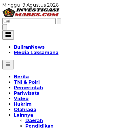
Minggu, 9 Agustus 2026
BuliranNews
Media Laksamana
Berita
TNI & Polri
Pemerintah
Pariwisata
Video
Hukrim
Olahraga
Lainnya
Daerah
Pendidikan