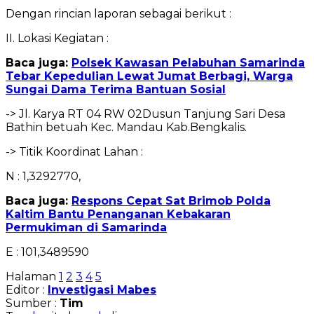
Dengan rincian laporan sebagai berikut :
II. Lokasi Kegiatan :
Baca juga:
Polsek Kawasan Pelabuhan Samarinda
Tebar Kepedulian Lewat Jumat Berbagi, Warga
Sungai Dama Terima Bantuan Sosial
-> Jl. Karya RT 04 RW 02Dusun Tanjung Sari Desa
Bathin betuah Kec. Mandau Kab.Bengkalis.
-> Titik Koordinat Lahan :
N : 1,3292770,
Baca juga:
Respons Cepat Sat Brimob Polda
Kaltim Bantu Penanganan Kebakaran
Permukiman di Samarinda
E : 101,3489590
Halaman
1
2
3
4
5
Editor :
Investigasi Mabes
Sumber :
Tim