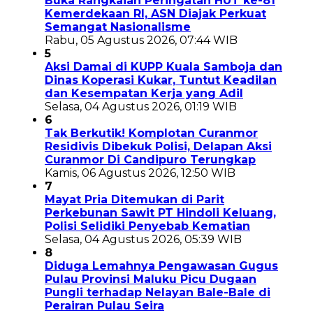
Buka Rangkaian Peringatan HUT ke-81
Kemerdekaan RI, ASN Diajak Perkuat
Semangat Nasionalisme
Rabu, 05 Agustus 2026, 07:44 WIB
5
Aksi Damai di KUPP Kuala Samboja dan
Dinas Koperasi Kukar, Tuntut Keadilan
dan Kesempatan Kerja yang Adil
Selasa, 04 Agustus 2026, 01:19 WIB
6
Tak Berkutik! Komplotan Curanmor
Residivis Dibekuk Polisi, Delapan Aksi
Curanmor Di Candipuro Terungkap
Kamis, 06 Agustus 2026, 12:50 WIB
7
Mayat Pria Ditemukan di Parit
Perkebunan Sawit PT Hindoli Keluang,
Polisi Selidiki Penyebab Kematian
Selasa, 04 Agustus 2026, 05:39 WIB
8
Diduga Lemahnya Pengawasan Gugus
Pulau Provinsi Maluku Picu Dugaan
Pungli terhadap Nelayan Bale-Bale di
Perairan Pulau Seira