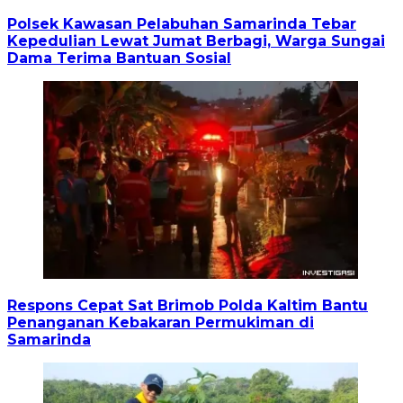
Polsek Kawasan Pelabuhan Samarinda Tebar
Kepedulian Lewat Jumat Berbagi, Warga Sungai
Dama Terima Bantuan Sosial
Respons Cepat Sat Brimob Polda Kaltim Bantu
Penanganan Kebakaran Permukiman di
Samarinda