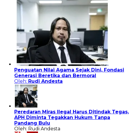
Penguatan Nilai Agama Sejak Dini, Fondasi
Generasi Beretika dan Bermoral
Oleh:
Rudi Andesta
Peredaran Miras Ilegal Harus Ditindak Tegas,
APH Diminta Tegakkan Hukum Tanpa
Pandang Bulu
Oleh: Rudi Andesta