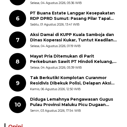
Disorot Warga
Selasa, 04 Agustus 2026, 05:36 WIB
PT Buana Estate Langgar Kesepakatan
6
RDP DPRD Sumut: Pasang Pilar Tapal
Batas Sepihak Tanpa Libatkan
Sabtu, 01 Agustus 2026, 13:41 WIB
Masyarakat
Aksi Damai di KUPP Kuala Samboja dan
7
Dinas Koperasi Kukar, Tuntut Keadilan
dan Kesempatan Kerja yang Adil
Selasa, 04 Agustus 2026, 01:19 WIB
Mayat Pria Ditemukan di Parit
8
Perkebunan Sawit PT Hindoli Keluang,
Polisi Selidiki Penyebab Kematian
Selasa, 04 Agustus 2026, 05:39 WIB
Tak Berkutik! Komplotan Curanmor
9
Residivis Dibekuk Polisi, Delapan Aksi
Curanmor Di Candipuro Terungkap
Kamis, 06 Agustus 2026, 12:50 WIB
Diduga Lemahnya Pengawasan Gugus
10
Pulau Provinsi Maluku Picu Dugaan
Pungli terhadap Nelayan Bale-Bale di
Senin, 03 Agustus 2026, 17:54 WIB
Perairan Pulau Seira
Opini