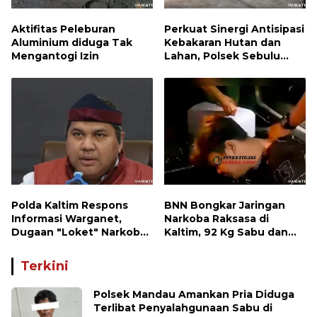
Aktifitas Peleburan
Perkuat Sinergi Antisipasi
Aluminium diduga Tak
Kebakaran Hutan dan
Mengantogi Izin
Lahan, Polsek Sebulu
Hadiri Kegiatan Apel
Kesiapsiagaan Karhutla
Polda Kaltim Respons
BNN Bongkar Jaringan
Informasi Warganet,
Narkoba Raksasa di
Dugaan "Loket" Narkoba
Kaltim, 92 Kg Sabu dan
di Waru PPU Jadi
1.000 Cartridge Vape
Perhatian
Etomidate Disita
Terkini
Polsek Mandau Amankan Pria Diduga
Terlibat Penyalahgunaan Sabu di