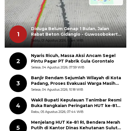
Diduga Belum Genap 1 Bulan, Jalan
1
Rabat Beton Gidanglo - Guwosobokerto
Sudah Pecah
Sabtu, 01 Agustus 2026, 13:44 WIB
Nyaris Ricuh, Massa Aksi Ancam Segel
2
Pintu Pagar PT Pabrik Gula Gorontalo
Selasa, 04 Agustus 2026, 07:59 WIB
Banjir Rendam Sejumlah Wilayah di Kota
3
Padang, Proses Evakuasi Warga Masih
Berlangsung
Selasa, 04 Agustus 2026, 10:18 WIB
Wakil Bupati Kepulauan Tanimbar Resmi
4
Buka Rangkaian Peringatan HUT ke-81
Kemerdekaan RI, ASN Diajak Perkuat
Rabu, 05 Agustus 2026, 07:44 WIB
Semangat Nasionalisme
Menjelang HUT Ke-81 RI, Bendera Merah
5
Putih di Kantor Dinas Kehutanan Sulut