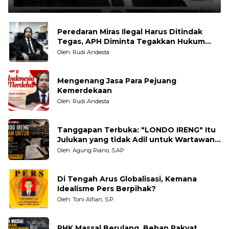
Oleh:
Rudi Andesta
Peredaran Miras Ilegal Harus Ditindak
Tegas, APH Diminta Tegakkan Hukum
Tanpa Pandang Bulu
Oleh: Rudi Andesta
Mengenang Jasa Para Pejuang
Kemerdekaan
Oleh: Rudi Andesta
Tanggapan Terbuka: "LONDO IRENG" Itu
Julukan yang tidak Adil untuk Wartawan,
Pengamat dan LSM
Oleh: Agung Riano, S.AP
Di Tengah Arus Globalisasi, Kemana
Idealisme Pers Berpihak?
Oleh: Toni Alfian, S.P.
PHK Massal Berulang, Beban Rakyat