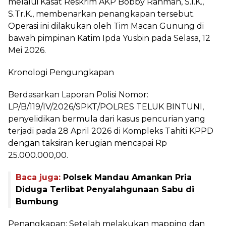
melalui Kasat Reskrim AKP Bobby Rahman, S.I.K.,
S.Tr.K., membenarkan penangkapan tersebut.
Operasi ini dilakukan oleh Tim Macan Gunung di
bawah pimpinan Katim Ipda Yusbin pada Selasa, 12
Mei 2026.
Kronologi Pengungkapan
Berdasarkan Laporan Polisi Nomor:
LP/B/119/IV/2026/SPKT/POLRES TELUK BINTUNI,
penyelidikan bermula dari kasus pencurian yang
terjadi pada 28 April 2026 di Kompleks Tahiti KPPD
dengan taksiran kerugian mencapai Rp
25.000.000,00.
Baca juga:
Polsek Mandau Amankan Pria
Diduga Terlibat Penyalahgunaan Sabu di
Bumbung
Penangkapan: Setelah melakukan mapping dan