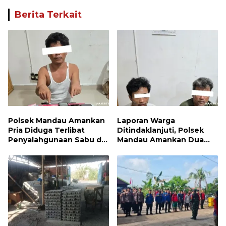
Berita Terkait
Polsek Mandau Amankan
Laporan Warga
Pria Diduga Terlibat
Ditindaklanjuti, Polsek
Penyalahgunaan Sabu di
Mandau Amankan Dua
Bumbung
Terduga Pelaku dan 5
Paket Sabu