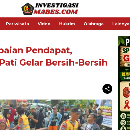
Pariwisata
Video
Hukrim
Olahraga
Lainnya
paian Pendapat,
Pati Gelar Bersih-Bersih