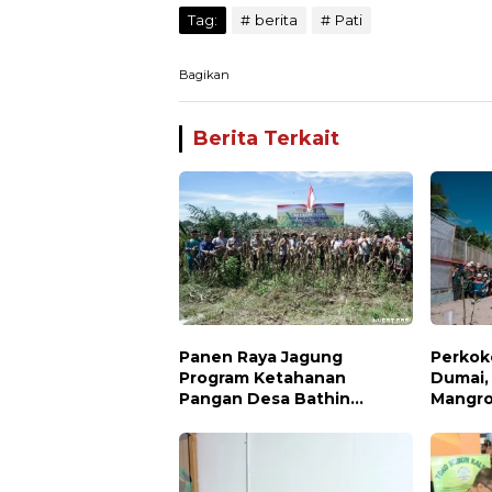
Tag:
berita
Pati
Bagikan
Berita Terkait
Panen Raya Jagung
Perkok
Program Ketahanan
Dumai,
Pangan Desa Bathin
Mangro
Betuah Kecamatan Mandau
Iklim d
Tahun 2026
Keanek