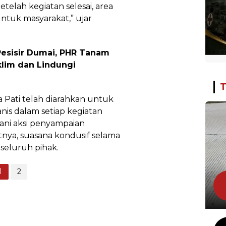
telah kegiatan selesai, area
ntuk masyarakat,” ujar
esisir Dumai, PHR Tanam
klim dan Lindungi
T
 Pati telah diarahkan untuk
is dalam setiap kegiatan
ani aksi penyampaian
ya, suasana kondusif selama
a seluruh pihak.
1
2