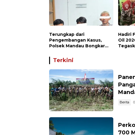
Terungkap dari
Hadiri
Pengembangan Kasus,
Oil 202
Polsek Mandau Bongkar
Tegask
Peredaran Sabu dan Ekstasi
Karhut
di Air Jamban, Tiga Pelaku
Terkini
Diamankan
Panen
Panga
Mand
Berita
0
Perko
700 M