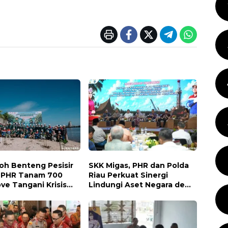
oh Benteng Pesisir
SKK Migas, PHR dan Polda
 PHR Tanam 700
Riau Perkuat Sinergi
ve Tangani Krisis
Lindungi Aset Negara demi
an Lindungi
Menjaga Ketahanan Energi
aragaman Hayati
Nasional