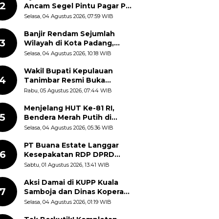
2
Ancam Segel Pintu Pagar PT
Pabrik Gula Gorontalo
Selasa, 04 Agustus 2026, 07:59 WIB
Banjir Rendam Sejumlah
3
Wilayah di Kota Padang,
Proses Evakuasi Warga
Selasa, 04 Agustus 2026, 10:18 WIB
Masih Berlangsung
Wakil Bupati Kepulauan
4
Tanimbar Resmi Buka
Rangkaian Peringatan HUT
Rabu, 05 Agustus 2026, 07:44 WIB
ke-81 Kemerdekaan RI, ASN
Diajak Perkuat Semangat
Menjelang HUT Ke-81 RI,
5
Nasionalisme
Bendera Merah Putih di
Kantor Dinas Kehutanan
Selasa, 04 Agustus 2026, 05:36 WIB
Sulut Disorot Warga
PT Buana Estate Langgar
6
Kesepakatan RDP DPRD
Sumut: Pasang Pilar Tapal
Sabtu, 01 Agustus 2026, 13:41 WIB
Batas Sepihak Tanpa
Libatkan Masyarakat
Aksi Damai di KUPP Kuala
7
Samboja dan Dinas Koperasi
Kukar, Tuntut Keadilan dan
Selasa, 04 Agustus 2026, 01:19 WIB
Kesempatan Kerja yang Adil