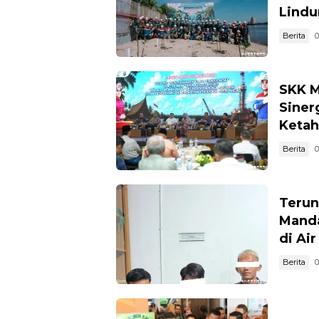
Lindu
Berita
0
SKK M
Siner
Ketah
Berita
0
Terun
Manda
di Ai
Berita
0