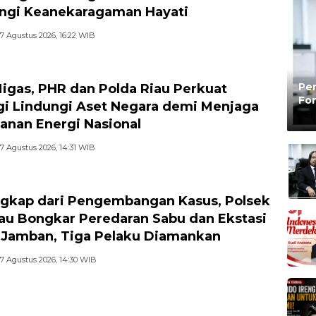
ngi Keanekaragaman Hayati
7 Agustus 2026, 16:22 WIB
Pen
igas, PHR dan Polda Riau Perkuat
Fon
gi Lindungi Aset Negara demi Menjaga
Be
Oleh
anan Energi Nasional
7 Agustus 2026, 14:31 WIB
gkap dari Pengembangan Kasus, Polsek
u Bongkar Peredaran Sabu dan Ekstasi
r Jamban, Tiga Pelaku Diamankan
7 Agustus 2026, 14:30 WIB