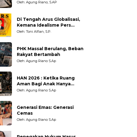
Adil untuk Wartawan,
Oleh: Agung Riano, S.AP
Pengamat dan LSM
Di Tengah Arus Globalisasi,
Kemana Idealisme Pers
Berpihak?
Oleh: Toni Alfian, S.P.
PHK Massal Berulang, Beban
Rakyat Bertambah
Oleh: Agung Riano S.Ap
HAN 2026 : Ketika Ruang
Aman Bagi Anak Hanya
Sebatas Angan
Oleh: Agung Riano S.Ap
Generasi Emas: Generasi
Cemas
Oleh: Agung Riano S.Ap
Penegakan Hukum Harus