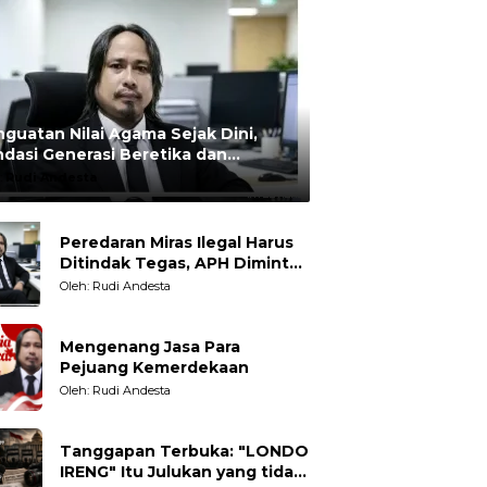
guatan Nilai Agama Sejak Dini,
dasi Generasi Beretika dan
rmoral
:
Rudi Andesta
Peredaran Miras Ilegal Harus
Ditindak Tegas, APH Diminta
Tegakkan Hukum Tanpa
Oleh: Rudi Andesta
Pandang Bulu
Mengenang Jasa Para
Pejuang Kemerdekaan
Oleh: Rudi Andesta
Tanggapan Terbuka: "LONDO
IRENG" Itu Julukan yang tidak