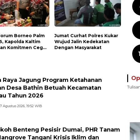
 Forum Borneo Palm
Jumat Curhat Polres Kukar
6, Kapolda Kaltim
Wujud Jalin Kedekatan
an Komitmen Cegah
Dengan Masyarakat
la
Op
 Raya Jagung Program Ketahanan
n Desa Bathin Betuah Kecamatan
Tulisa
au Tahun 2026
7 Agustus 2026, 19:52 WIB
koh Benteng Pesisir Dumai, PHR Tanam
angrove Tangani Krisis Iklim dan