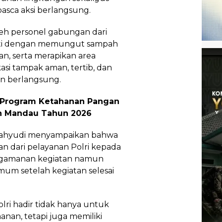
sca aksi berlangsung.
leh personel gabungan dari
Pati dengan memungut sampah
lan, serta merapikan area
okasi tampak aman, tertib, dan
an berlangsung.
 Program Ketahanan Pangan
n Mandau Tahun 2026
 Wahyudi menyampaikan bahwa
n dari pelayanan Polri kepada
engamanan kegiatan namun
umum setelah kegiatan selesai
ri hadir tidak hanya untuk
an, tetapi juga memiliki