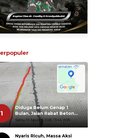
erpopuler
Diduga Belum Genap 1
1
Bulan, Jalan Rabat Beton
Gidanglo - Guwosobokerto
Sabtu, 01 Agustus 2026, 13:44 WIB
Sudah Pecah
Nyaris Ricuh, Massa Aksi