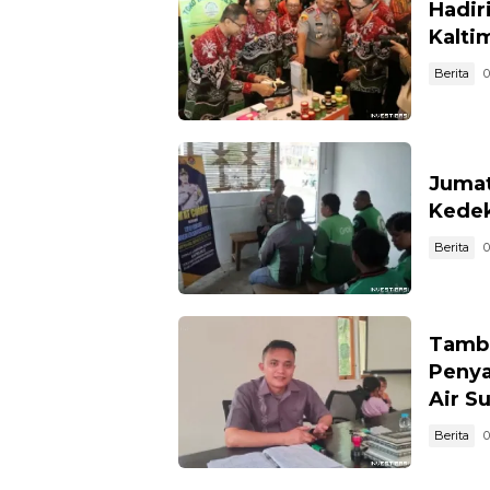
Hadir
Kalti
Berita
0
Jumat
Kedek
Berita
0
Tamba
Penya
Air S
Berita
0