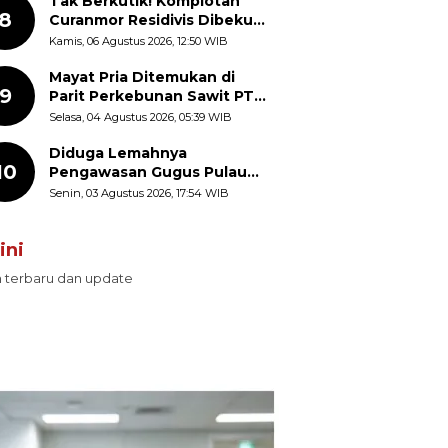
Tak Berkutik! Komplotan
8
Curanmor Residivis Dibekuk
Polisi, Delapan Aksi
Kamis, 06 Agustus 2026, 12:50 WIB
Curanmor Di Candipuro
Terungkap
Mayat Pria Ditemukan di
9
Parit Perkebunan Sawit PT
Hindoli Keluang, Polisi
Selasa, 04 Agustus 2026, 05:39 WIB
Selidiki Penyebab Kematian
Diduga Lemahnya
10
Pengawasan Gugus Pulau
Provinsi Maluku Picu Dugaan
Senin, 03 Agustus 2026, 17:54 WIB
Pungli terhadap Nelayan
Bale-Bale di Perairan Pulau
ini
Seira
n terbaru dan update