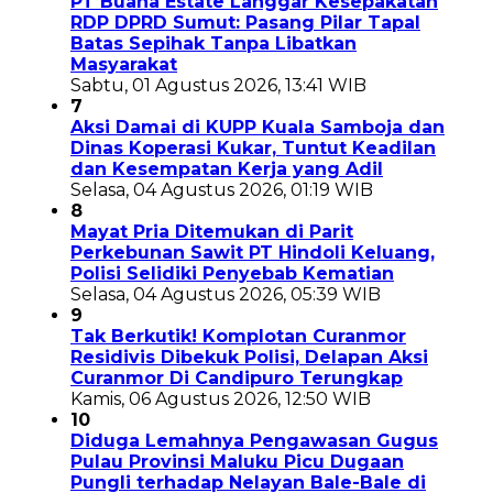
PT Buana Estate Langgar Kesepakatan
RDP DPRD Sumut: Pasang Pilar Tapal
Batas Sepihak Tanpa Libatkan
Masyarakat
Sabtu, 01 Agustus 2026, 13:41 WIB
7
Aksi Damai di KUPP Kuala Samboja dan
Dinas Koperasi Kukar, Tuntut Keadilan
dan Kesempatan Kerja yang Adil
Selasa, 04 Agustus 2026, 01:19 WIB
8
Mayat Pria Ditemukan di Parit
Perkebunan Sawit PT Hindoli Keluang,
Polisi Selidiki Penyebab Kematian
Selasa, 04 Agustus 2026, 05:39 WIB
9
Tak Berkutik! Komplotan Curanmor
Residivis Dibekuk Polisi, Delapan Aksi
Curanmor Di Candipuro Terungkap
Kamis, 06 Agustus 2026, 12:50 WIB
10
Diduga Lemahnya Pengawasan Gugus
Pulau Provinsi Maluku Picu Dugaan
Pungli terhadap Nelayan Bale-Bale di