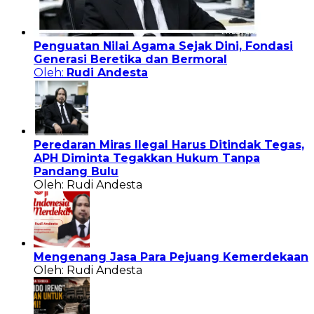
Penguatan Nilai Agama Sejak Dini, Fondasi
Generasi Beretika dan Bermoral
Oleh:
Rudi Andesta
Peredaran Miras Ilegal Harus Ditindak Tegas,
APH Diminta Tegakkan Hukum Tanpa
Pandang Bulu
Oleh: Rudi Andesta
Mengenang Jasa Para Pejuang Kemerdekaan
Oleh: Rudi Andesta