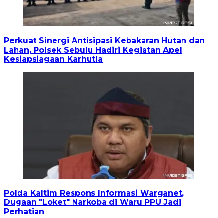
Perkuat Sinergi Antisipasi Kebakaran Hutan dan
Lahan, Polsek Sebulu Hadiri Kegiatan Apel
Kesiapsiagaan Karhutla
Polda Kaltim Respons Informasi Warganet,
Dugaan "Loket" Narkoba di Waru PPU Jadi
Perhatian