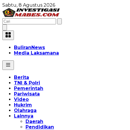
Sabtu, 8 Agustus 2026
BuliranNews
Media Laksamana
Berita
TNI & Polri
Pemerintah
Pariwisata
Video
Hukrim
Olahraga
Lainnya
Daerah
Pendidikan