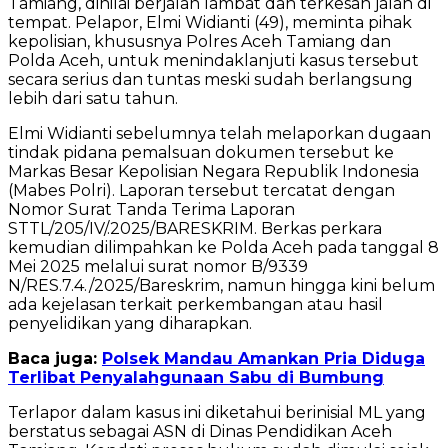
Tamiang, dinilai berjalan lambat dan terkesan jalan di
tempat. Pelapor, Elmi Widianti (49), meminta pihak
kepolisian, khususnya Polres Aceh Tamiang dan
Polda Aceh, untuk menindaklanjuti kasus tersebut
secara serius dan tuntas meski sudah berlangsung
lebih dari satu tahun.
Elmi Widianti sebelumnya telah melaporkan dugaan
tindak pidana pemalsuan dokumen tersebut ke
Markas Besar Kepolisian Negara Republik Indonesia
(Mabes Polri). Laporan tersebut tercatat dengan
Nomor Surat Tanda Terima Laporan
STTL/205/IV/.2025/BARESKRIM. Berkas perkara
kemudian dilimpahkan ke Polda Aceh pada tanggal 8
Mei 2025 melalui surat nomor B/9339
N/RES.7.4./2025/Bareskrim, namun hingga kini belum
ada kejelasan terkait perkembangan atau hasil
penyelidikan yang diharapkan.
Baca juga:
Polsek Mandau Amankan Pria Diduga
Terlibat Penyalahgunaan Sabu di Bumbung
Terlapor dalam kasus ini diketahui berinisial ML yang
berstatus sebagai ASN di Dinas Pendidikan Aceh