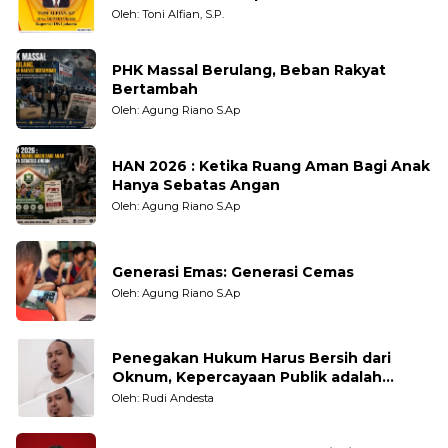
Oleh: Toni Alfian, S.P.
PHK Massal Berulang, Beban Rakyat
Bertambah
Oleh: Agung Riano S.Ap
HAN 2026 : Ketika Ruang Aman Bagi Anak
Hanya Sebatas Angan
Oleh: Agung Riano S.Ap
Generasi Emas: Generasi Cemas
Oleh: Agung Riano S.Ap
Penegakan Hukum Harus Bersih dari
Oknum, Kepercayaan Publik adalah
Taruhannya
Oleh: Rudi Andesta