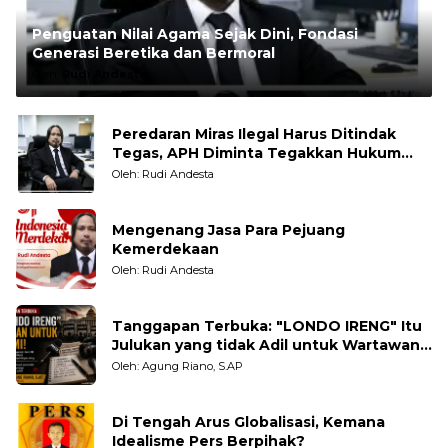
Penguatan Nilai Agama Sejak Dini, Fondasi
Generasi Beretika dan Bermoral
Oleh:
Rudi Andesta
Peredaran Miras Ilegal Harus Ditindak
Tegas, APH Diminta Tegakkan Hukum
Tanpa Pandang Bulu
Oleh: Rudi Andesta
Mengenang Jasa Para Pejuang
Kemerdekaan
Oleh: Rudi Andesta
Tanggapan Terbuka: "LONDO IRENG" Itu
Julukan yang tidak Adil untuk Wartawan,
Pengamat dan LSM
Oleh: Agung Riano, S.AP
Di Tengah Arus Globalisasi, Kemana
Idealisme Pers Berpihak?