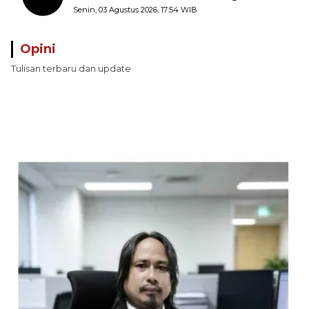
Pungli terhadap Nelayan Bale-Bale di
Senin, 03 Agustus 2026, 17:54 WIB
Perairan Pulau Seira
Opini
Tulisan terbaru dan update