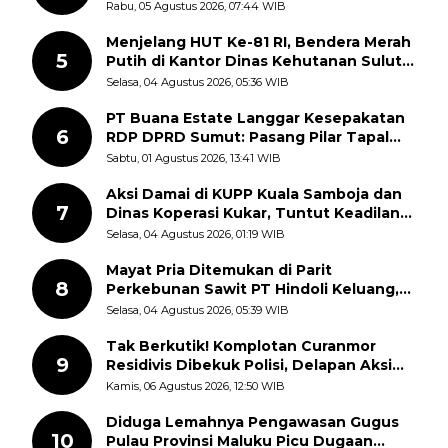
Kemerdekaan RI, ASN Diajak Perkuat
Rabu, 05 Agustus 2026, 07:44 WIB
Semangat Nasionalisme
Menjelang HUT Ke-81 RI, Bendera Merah
5
Putih di Kantor Dinas Kehutanan Sulut
Disorot Warga
Selasa, 04 Agustus 2026, 05:36 WIB
PT Buana Estate Langgar Kesepakatan
6
RDP DPRD Sumut: Pasang Pilar Tapal
Batas Sepihak Tanpa Libatkan
Sabtu, 01 Agustus 2026, 13:41 WIB
Masyarakat
Aksi Damai di KUPP Kuala Samboja dan
7
Dinas Koperasi Kukar, Tuntut Keadilan
dan Kesempatan Kerja yang Adil
Selasa, 04 Agustus 2026, 01:19 WIB
Mayat Pria Ditemukan di Parit
8
Perkebunan Sawit PT Hindoli Keluang,
Polisi Selidiki Penyebab Kematian
Selasa, 04 Agustus 2026, 05:39 WIB
Tak Berkutik! Komplotan Curanmor
9
Residivis Dibekuk Polisi, Delapan Aksi
Curanmor Di Candipuro Terungkap
Kamis, 06 Agustus 2026, 12:50 WIB
Diduga Lemahnya Pengawasan Gugus
10
Pulau Provinsi Maluku Picu Dugaan