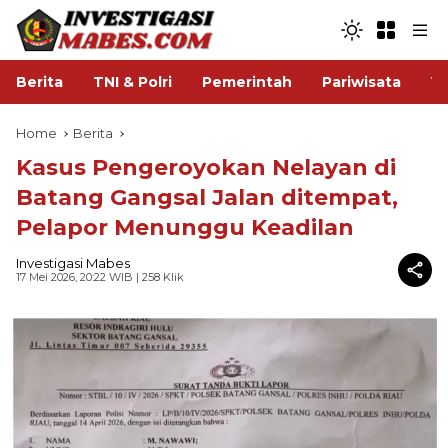
Berita
TNI & Polri
Pemerintah
Pariwisata
V
Home
Berita
Kasus Pengeroyokan Nelayan di
Batang Gangsal Jalan ditempat,
Pelapor Menunggu Keadilan
Investigasi Mabes
17 Mei 2026, 20:22 WIB
| 258 Klik