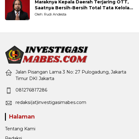
Maraknya Kepala Daerah Terjaring OTT,
Saatnya Bersih-Bersih Total Tata Kelola
Pemerintahan
Oleh: Rudi Andesta
Jalan Pisangan Lama 3 No: 27 Pulogadung, Jakarta
Timur DKI Jakarta
081276817286
redaksi(at)investigasimabes.com
Halaman
Tentang Kami
Redaksi