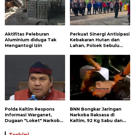
Aktifitas Peleburan
Perkuat Sinergi Antisipasi
Aluminium diduga Tak
Kebakaran Hutan dan
Mengantogi Izin
Lahan, Polsek Sebulu
Hadiri Kegiatan Apel
Kesiapsiagaan Karhutla
Polda Kaltim Respons
BNN Bongkar Jaringan
Informasi Warganet,
Narkoba Raksasa di
Dugaan "Loket" Narkoba
Kaltim, 92 Kg Sabu dan
di Waru PPU Jadi
1.000 Cartridge Vape
Perhatian
Etomidate Disita