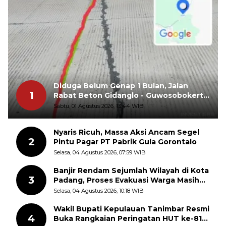
Diduga Belum Genap 1 Bulan, Jalan
1
Rabat Beton Gidanglo - Guwosobokerto
Sudah Pecah
Sabtu, 01 Agustus 2026, 13:44 WIB
Nyaris Ricuh, Massa Aksi Ancam Segel
2
Pintu Pagar PT Pabrik Gula Gorontalo
Selasa, 04 Agustus 2026, 07:59 WIB
Banjir Rendam Sejumlah Wilayah di Kota
3
Padang, Proses Evakuasi Warga Masih
Berlangsung
Selasa, 04 Agustus 2026, 10:18 WIB
Wakil Bupati Kepulauan Tanimbar Resmi
4
Buka Rangkaian Peringatan HUT ke-81