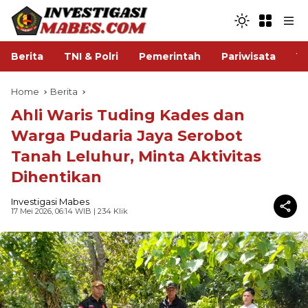
Berita
TNI & Polri
Pemerintah
Pariwisata
V
Home
Berita
Ahli Waris Tuding Kades dan
Warga Pudaria Jaya Serobot
Tanah Leluhur, Minta Aktivitas
Dihentikan
Investigasi Mabes
17 Mei 2026, 06:14 WIB
| 234 Klik