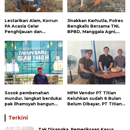
Lestarikan Alam, Korrun
Jinakkan Karhutla, Polres
PA Acasia Gelar
Bengkalis Bersama TNI,
Penghijauan dan
BPBD, Manggala Agni,
Pelepasan Burung
MPA dan PT TKWL
Wujudkan Kepedulian
Berjibaku di Siak Kecil
Lingkungan
dan Mandau
Sosok pembenahan
MPM Vendor PT Titian
mundur, langkat berduka:
Keluhkan sudah 6 Bulan
pak ilhamsyah bangun
Belum Dibayar, PT Titian
ST.MT, jangan tinggalkan
beralasan Invoice Belum
dunia pendidikan kita
di Bayar Pertamina
Terkini
Tak Disangka, Pemeriksaan Kasus