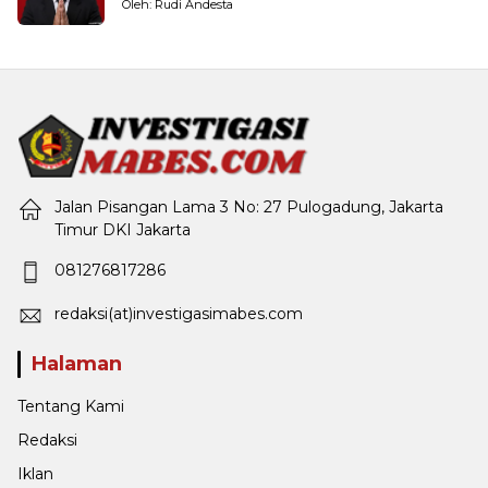
Pemerintahan
Oleh: Rudi Andesta
Jalan Pisangan Lama 3 No: 27 Pulogadung, Jakarta
Timur DKI Jakarta
081276817286
redaksi(at)investigasimabes.com
Halaman
Tentang Kami
Redaksi
Iklan