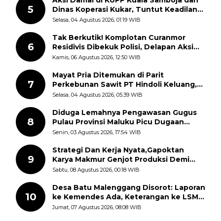
Aksi Damai di KUPP Kuala Samboja dan
5
Dinas Koperasi Kukar, Tuntut Keadilan
dan Kesempatan Kerja yang Adil
Selasa, 04 Agustus 2026, 01:19 WIB
Tak Berkutik! Komplotan Curanmor
6
Residivis Dibekuk Polisi, Delapan Aksi
Curanmor Di Candipuro Terungkap
Kamis, 06 Agustus 2026, 12:50 WIB
Mayat Pria Ditemukan di Parit
7
Perkebunan Sawit PT Hindoli Keluang,
Polisi Selidiki Penyebab Kematian
Selasa, 04 Agustus 2026, 05:39 WIB
Diduga Lemahnya Pengawasan Gugus
8
Pulau Provinsi Maluku Picu Dugaan
Pungli terhadap Nelayan Bale-Bale di
Senin, 03 Agustus 2026, 17:54 WIB
Perairan Pulau Seira
Strategi Dan Kerja Nyata,Gapoktan
9
Karya Makmur Genjot Produksi Demi
Swasembada Pangan
Sabtu, 08 Agustus 2026, 00:18 WIB
Desa Batu Malenggang Disorot: Laporan
10
ke Kemendes Ada, Keterangan ke LSM
GMAS Berbeda
Jumat, 07 Agustus 2026, 08:08 WIB