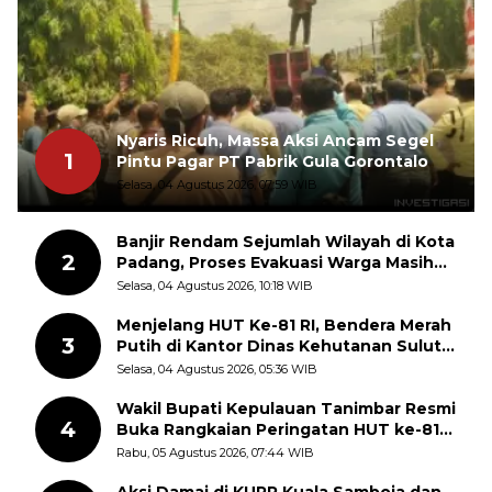
Nyaris Ricuh, Massa Aksi Ancam Segel
1
Pintu Pagar PT Pabrik Gula Gorontalo
Selasa, 04 Agustus 2026, 07:59 WIB
Banjir Rendam Sejumlah Wilayah di Kota
2
Padang, Proses Evakuasi Warga Masih
Berlangsung
Selasa, 04 Agustus 2026, 10:18 WIB
Menjelang HUT Ke-81 RI, Bendera Merah
3
Putih di Kantor Dinas Kehutanan Sulut
Disorot Warga
Selasa, 04 Agustus 2026, 05:36 WIB
Wakil Bupati Kepulauan Tanimbar Resmi
4
Buka Rangkaian Peringatan HUT ke-81
Kemerdekaan RI, ASN Diajak Perkuat
Rabu, 05 Agustus 2026, 07:44 WIB
Semangat Nasionalisme