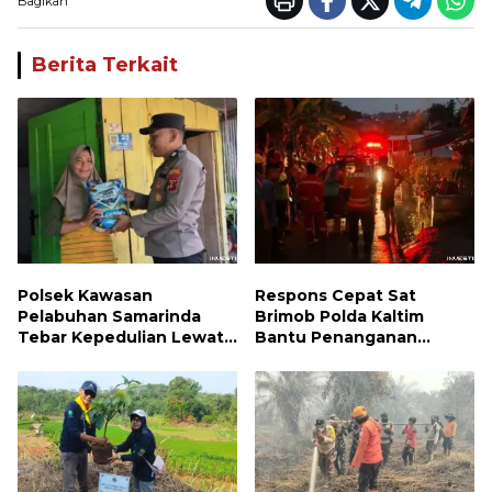
Bagikan
Berita Terkait
Polsek Kawasan
Respons Cepat Sat
Pelabuhan Samarinda
Brimob Polda Kaltim
Tebar Kepedulian Lewat
Bantu Penanganan
Jumat Berbagi, Warga
Kebakaran Permukiman di
Sungai Dama Terima
Samarinda
Bantuan Sosial