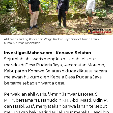
Ahli Waris Tuding Kades dan Warga Pudaria Jaya Serobot Tanah Leluhur,
Minta Aktivitas Dihentikan
InvestigasiMabes.com
l
Konawe
Selatan
–
Sejumlah ahli waris mengklaim tanah leluhur
mereka di Desa Pudaria Jaya, Kecamatan Moramo,
Kabupaten Konawe Selatan diduga dikuasai secara
melawan hukum oleh Kepala Desa Pudaria Jaya
bersama sebagian warga desa.
Perwakilan ahli waris, *Amrin Janwar Lasorea, S.H.,
M.H.*, bersama *H. Hanuddin KH, Abd. Maad, Udin P,
dan Hasbi, S.H.*, menyatakan bahwa lahan tersebut
merupakan hak waris dari leluhur mereka: Laadi bin