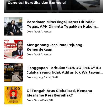
Generasi Beretika dan Bermoral
Oleh:
Rudi Andesta
Peredaran Miras Ilegal Harus Ditindak
Tegas, APH Diminta Tegakkan Hukum
Tanpa Pandang Bulu
Oleh: Rudi Andesta
Mengenang Jasa Para Pejuang
Kemerdekaan
Oleh: Rudi Andesta
Tanggapan Terbuka: "LONDO IRENG" Itu
Julukan yang tidak Adil untuk Wartawan,
Pengamat dan LSM
Oleh: Agung Riano, S.AP
Di Tengah Arus Globalisasi, Kemana
Idealisme Pers Berpihak?
Oleh: Toni Alfian, S.P.