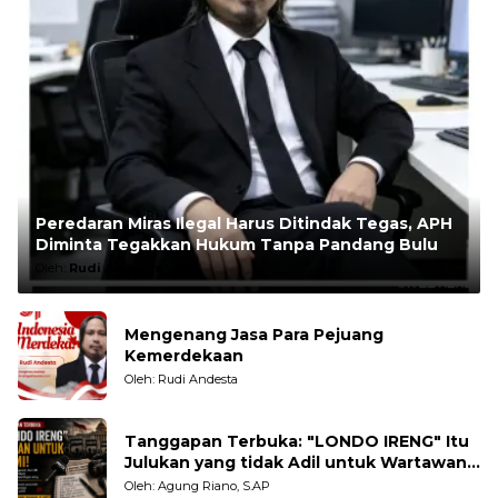
Peredaran Miras Ilegal Harus Ditindak Tegas, APH
Diminta Tegakkan Hukum Tanpa Pandang Bulu
Oleh:
Rudi Andesta
Mengenang Jasa Para Pejuang
Kemerdekaan
Oleh: Rudi Andesta
Tanggapan Terbuka: "LONDO IRENG" Itu
Julukan yang tidak Adil untuk Wartawan,
Pengamat dan LSM
Oleh: Agung Riano, S.AP