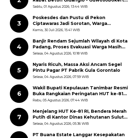
2
Rabat Beton Gidanglo - Guwosobokerto
Sudah Pecah
Sabtu, 01 Agustus 2026, 13:44 WIB
Poskesdes dan Pustu di Pekon
3
Ciptawaras Jadi Sorotan, Warga
Keluhkan Fasilitas Terbengkalai dan
Kamis, 30 Juli 2026, 15:41 WIB
Dugaan Pungutan
Banjir Rendam Sejumlah Wilayah di Kota
4
Padang, Proses Evakuasi Warga Masih
Berlangsung
Selasa, 04 Agustus 2026, 10:18 WIB
Nyaris Ricuh, Massa Aksi Ancam Segel
5
Pintu Pagar PT Pabrik Gula Gorontalo
Selasa, 04 Agustus 2026, 07:59 WIB
Wakil Bupati Kepulauan Tanimbar Resmi
6
Buka Rangkaian Peringatan HUT ke-81
Kemerdekaan RI, ASN Diajak Perkuat
Rabu, 05 Agustus 2026, 07:44 WIB
Semangat Nasionalisme
Menjelang HUT Ke-81 RI, Bendera Merah
7
Putih di Kantor Dinas Kehutanan Sulut
Disorot Warga
Selasa, 04 Agustus 2026, 05:36 WIB
PT Buana Estate Langgar Kesepakatan