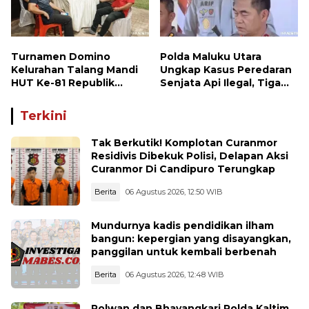
Turnamen Domino
Polda Maluku Utara
Kelurahan Talang Mandi
Ungkap Kasus Peredaran
HUT Ke-81 Republik
Senjata Api Ilegal, Tiga
Indonesia
Tersangka Diamankan
Terkini
Tak Berkutik! Komplotan Curanmor
Residivis Dibekuk Polisi, Delapan Aksi
Curanmor Di Candipuro Terungkap
Berita
06 Agustus 2026, 12:50 WIB
Mundurnya kadis pendidikan ilham
bangun: kepergian yang disayangkan,
panggilan untuk kembali berbenah
Berita
06 Agustus 2026, 12:48 WIB
Polwan dan Bhayangkari Polda Kaltim