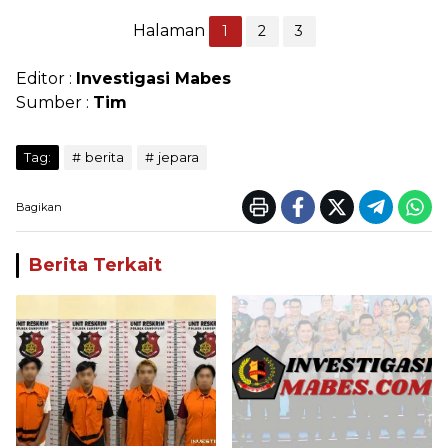
Halaman
1
2
3
Editor :
Investigasi Mabes
Sumber :
Tim
Tag:
berita
jepara
Bagikan
Berita Terkait