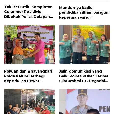
Tak Berkutik! Komplotan
Mundurnya kadis
Curanmor Residivis
pendidikan ilham bangun:
Dibekuk Polisi, Delapan
kepergian yang
Aksi Curanmor Di
disayangkan, panggilan
Candipuro Terungkap
untuk kembali berbenah
Polwan dan Bhayangkari
Jalin Komunikasi Yang
Polda Kaltim Berbagi
Baik, Polres Kukar Terima
Kepedulian Lewat
Silaturahmi PT. Pegadaian
Penyaluran Bantuan
Cabang Tenggarong
Sosial kepada Warga