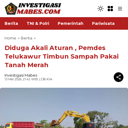
Berita
TNI & Polri
Pemerintah
Pariwisata
V
Home
Berita
Diduga Akali Aturan , Pemdes
Telukawur Timbun Sampah Pakai
Tanah Merah
Investigasi Mabes
13 Mei 2026, 21:42 WIB
| 236 Klik