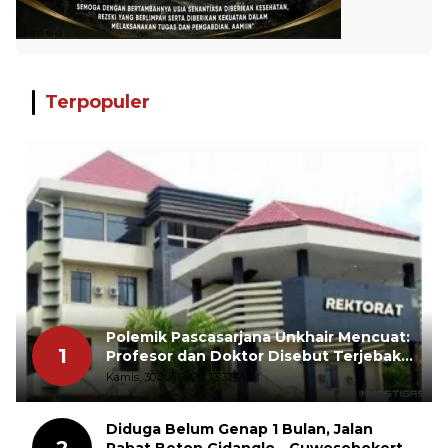
Terpopuler
Polemik Pascasarjana Unkhair Mencuat:
1
Profesor dan Doktor Disebut Terjebak
dalam Rutinitas Akademik Akhir Pekan
Kamis, 30 Juli 2026, 13:32 WIB
Diduga Belum Genap 1 Bulan, Jalan