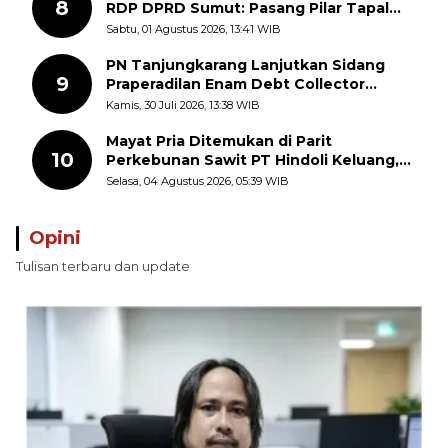
8
RDP DPRD Sumut: Pasang Pilar Tapal
Batas Sepihak Tanpa Libatkan
Sabtu, 01 Agustus 2026, 13:41 WIB
Masyarakat
PN Tanjungkarang Lanjutkan Sidang
9
Praperadilan Enam Debt Collector
dengan Pemeriksaan Saksi
Kamis, 30 Juli 2026, 13:38 WIB
Mayat Pria Ditemukan di Parit
10
Perkebunan Sawit PT Hindoli Keluang,
Polisi Selidiki Penyebab Kematian
Selasa, 04 Agustus 2026, 05:39 WIB
Opini
Tulisan terbaru dan update