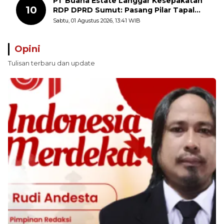
PT Buana Estate Langgar Kesepakatan
10
RDP DPRD Sumut: Pasang Pilar Tapal
Batas Sepihak Tanpa Libatkan
Sabtu, 01 Agustus 2026, 13:41 WIB
Masyarakat
Opini
Tulisan terbaru dan update