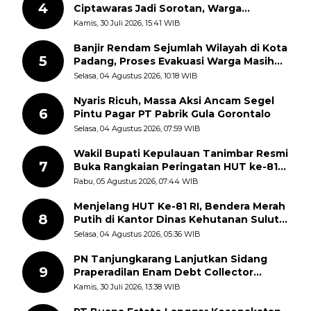
4
Ciptawaras Jadi Sorotan, Warga
Keluhkan Fasilitas Terbengkalai dan
Kamis, 30 Juli 2026, 15:41 WIB
Dugaan Pungutan
Banjir Rendam Sejumlah Wilayah di Kota
5
Padang, Proses Evakuasi Warga Masih
Berlangsung
Selasa, 04 Agustus 2026, 10:18 WIB
Nyaris Ricuh, Massa Aksi Ancam Segel
6
Pintu Pagar PT Pabrik Gula Gorontalo
Selasa, 04 Agustus 2026, 07:59 WIB
Wakil Bupati Kepulauan Tanimbar Resmi
7
Buka Rangkaian Peringatan HUT ke-81
Kemerdekaan RI, ASN Diajak Perkuat
Rabu, 05 Agustus 2026, 07:44 WIB
Semangat Nasionalisme
Menjelang HUT Ke-81 RI, Bendera Merah
8
Putih di Kantor Dinas Kehutanan Sulut
Disorot Warga
Selasa, 04 Agustus 2026, 05:36 WIB
PN Tanjungkarang Lanjutkan Sidang
9
Praperadilan Enam Debt Collector
dengan Pemeriksaan Saksi
Kamis, 30 Juli 2026, 13:38 WIB