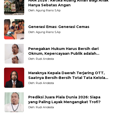
HAN 2026 : Ketika Ruang Aman Bagi Anak
Hanya Sebatas Angan
Oleh: Agung Riano S.Ap
Generasi Emas: Generasi Cemas
Oleh: Agung Riano S.Ap
Penegakan Hukum Harus Bersih dari
Oknum, Kepercayaan Publik adalah
Taruhannya
Oleh: Rudi Andesta
Maraknya Kepala Daerah Terjaring OTT,
Saatnya Bersih-Bersih Total Tata Kelola
Pemerintahan
Oleh: Rudi Andesta
Prediksi Juara Piala Dunia 2026: Siapa
yang Paling Layak Mengangkat Trofi?
Oleh: Rudi Andesta