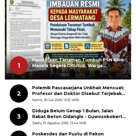
Pendataan Tanaman Tumbuh PSN Blok
1
Masela Segera Ditutup, Warga
Lermatang Diminta Tidak Menunda
Kamis, 30 Juli 2026, 10:05 WIB
Polemik Pascasarjana Unkhair Mencuat:
2
Profesor dan Doktor Disebut Terjebak
dalam Rutinitas Akademik Akhir Pekan
Kamis, 30 Juli 2026, 13:32 WIB
Diduga Belum Genap 1 Bulan, Jalan
3
Rabat Beton Gidanglo - Guwosobokerto
Sudah Pecah
Sabtu, 01 Agustus 2026, 13:44 WIB
Poskesdes dan Pustu di Pekon