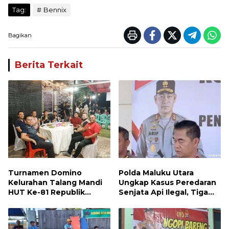
Tag:
Bennix
Bagikan
Berita Terkait
Turnamen Domino
Polda Maluku Utara
Kelurahan Talang Mandi
Ungkap Kasus Peredaran
HUT Ke-81 Republik
Senjata Api Ilegal, Tiga
Indonesia
Tersangka Diamankan