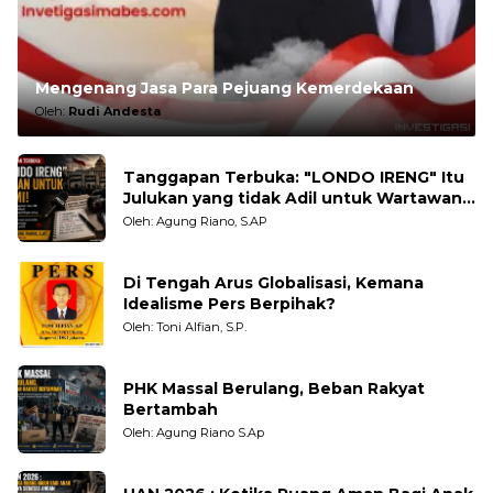
Mengenang Jasa Para Pejuang Kemerdekaan
Oleh:
Rudi Andesta
Tanggapan Terbuka: "LONDO IRENG" Itu
Julukan yang tidak Adil untuk Wartawan,
Pengamat dan LSM
Oleh: Agung Riano, S.AP
Di Tengah Arus Globalisasi, Kemana
Idealisme Pers Berpihak?
Oleh: Toni Alfian, S.P.
PHK Massal Berulang, Beban Rakyat
Bertambah
Oleh: Agung Riano S.Ap