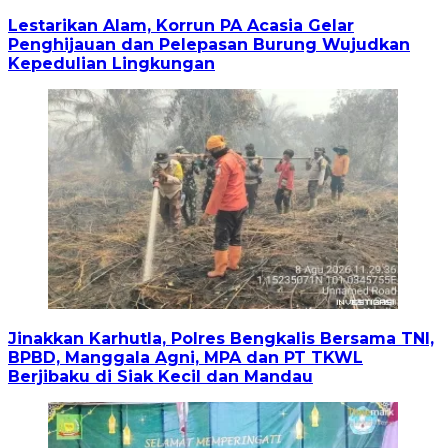
Lestarikan Alam, Korrun PA Acasia Gelar
Penghijauan dan Pelepasan Burung Wujudkan
Kepedulian Lingkungan
Jinakkan Karhutla, Polres Bengkalis Bersama TNI,
BPBD, Manggala Agni, MPA dan PT TKWL
Berjibaku di Siak Kecil dan Mandau