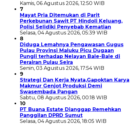
Kamis, 06 Agustus 2026, 12:50 WIB
7
Mayat Pria Ditemukan di Parit
Perkebunan Sawit PT Hindoli Keluang,
Polisi Selidiki Penyebab Kematian
Selasa, 04 Agustus 2026, 05:39 WIB
8
Diduga Lemahnya Pengawasan Gugus
Pulau Provinsi Maluku Picu Dugaan
Pungli terhadap Nelayan Bale-Bale di
Perairan Pulau Seira
Senin, 03 Agustus 2026, 17:54 WIB
9
Strategi Dan Kerja Nyata,Gapoktan Karya
Makmur Genjot Produksi Demi
Swasembada Pangan
Sabtu, 08 Agustus 2026, 00:18 WIB
10
PT Buana Estate Dianggap Remehkan
Panggilan DPRD Sumut
Selasa, 04 Agustus 2026, 18:05 WIB