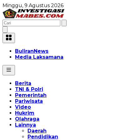
Minggu, 9 Agustus 2026
BuliranNews
Media Laksamana
Berita
TNI & Polri
Pemerintah
Pariwisata
Video
Hukrim
Olahraga
Lainnya
Daerah
Pendidikan