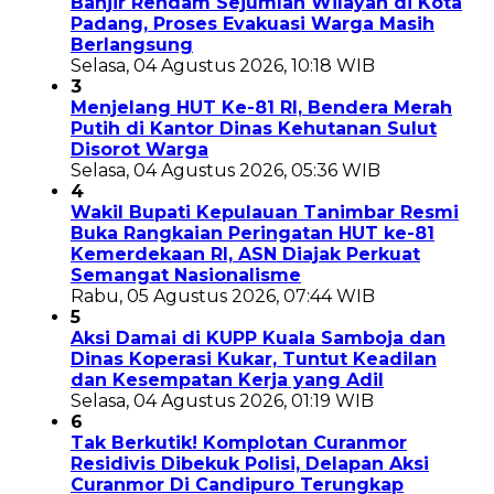
Banjir Rendam Sejumlah Wilayah di Kota
Padang, Proses Evakuasi Warga Masih
Berlangsung
Selasa, 04 Agustus 2026, 10:18 WIB
3
Menjelang HUT Ke-81 RI, Bendera Merah
Putih di Kantor Dinas Kehutanan Sulut
Disorot Warga
Selasa, 04 Agustus 2026, 05:36 WIB
4
Wakil Bupati Kepulauan Tanimbar Resmi
Buka Rangkaian Peringatan HUT ke-81
Kemerdekaan RI, ASN Diajak Perkuat
Semangat Nasionalisme
Rabu, 05 Agustus 2026, 07:44 WIB
5
Aksi Damai di KUPP Kuala Samboja dan
Dinas Koperasi Kukar, Tuntut Keadilan
dan Kesempatan Kerja yang Adil
Selasa, 04 Agustus 2026, 01:19 WIB
6
Tak Berkutik! Komplotan Curanmor
Residivis Dibekuk Polisi, Delapan Aksi
Curanmor Di Candipuro Terungkap