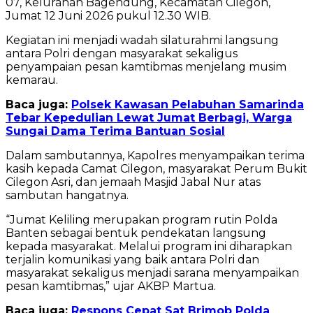
07, Kelurahan Bagendung, Kecamatan Cilegon,
Jumat 12 Juni 2026 pukul 12.30 WIB.
Kegiatan ini menjadi wadah silaturahmi langsung
antara Polri dengan masyarakat sekaligus
penyampaian pesan kamtibmas menjelang musim
kemarau.
Baca juga:
Polsek Kawasan Pelabuhan Samarinda
Tebar Kepedulian Lewat Jumat Berbagi, Warga
Sungai Dama Terima Bantuan Sosial
Dalam sambutannya, Kapolres menyampaikan terima
kasih kepada Camat Cilegon, masyarakat Perum Bukit
Cilegon Asri, dan jemaah Masjid Jabal Nur atas
sambutan hangatnya.
“Jumat Keliling merupakan program rutin Polda
Banten sebagai bentuk pendekatan langsung
kepada masyarakat. Melalui program ini diharapkan
terjalin komunikasi yang baik antara Polri dan
masyarakat sekaligus menjadi sarana menyampaikan
pesan kamtibmas,” ujar AKBP Martua.
Baca juga:
Respons Cepat Sat Brimob Polda