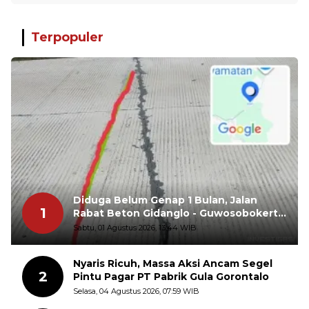
Terpopuler
Diduga Belum Genap 1 Bulan, Jalan
1
Rabat Beton Gidanglo - Guwosobokerto
Sudah Pecah
Sabtu, 01 Agustus 2026, 13:44 WIB
Nyaris Ricuh, Massa Aksi Ancam Segel
2
Pintu Pagar PT Pabrik Gula Gorontalo
Selasa, 04 Agustus 2026, 07:59 WIB