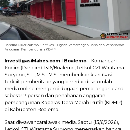
Dandim 1316/Boalemo Klarifikasi Dugaan Pemotongan Dana dan Penahanan
Anggaran Pembangunan KDMP
InvestigasiMabes.com
l
Boalemo
– Komandan
Kodim (Dandim) 1316/Boalemo, Letkol CZI Wiratama
Suryono, S.T., M.Si., M.S., memberikan klarifikasi
terkait pemberitaan yang beredar di sejumlah
media online mengenai dugaan pemotongan dana
sebesar 7 persen dan penahanan anggaran
pembangunan Koperasi Desa Merah Putih (KDMP)
di Kabupaten Boalemo.
Saat diwawancarai awak media, Sabtu (13/6/2026),
Letkol CZI Wiratama Suryono menegaskan bahwa