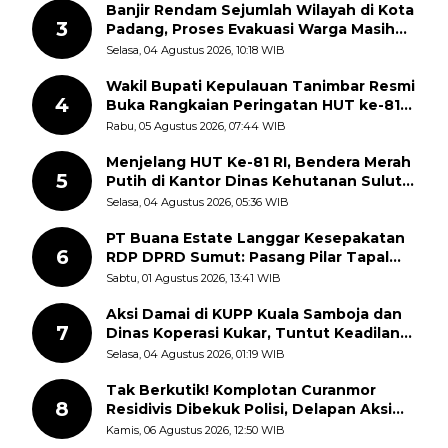
Banjir Rendam Sejumlah Wilayah di Kota
3
Padang, Proses Evakuasi Warga Masih
Berlangsung
Selasa, 04 Agustus 2026, 10:18 WIB
Wakil Bupati Kepulauan Tanimbar Resmi
4
Buka Rangkaian Peringatan HUT ke-81
Kemerdekaan RI, ASN Diajak Perkuat
Rabu, 05 Agustus 2026, 07:44 WIB
Semangat Nasionalisme
Menjelang HUT Ke-81 RI, Bendera Merah
5
Putih di Kantor Dinas Kehutanan Sulut
Disorot Warga
Selasa, 04 Agustus 2026, 05:36 WIB
PT Buana Estate Langgar Kesepakatan
6
RDP DPRD Sumut: Pasang Pilar Tapal
Batas Sepihak Tanpa Libatkan
Sabtu, 01 Agustus 2026, 13:41 WIB
Masyarakat
Aksi Damai di KUPP Kuala Samboja dan
7
Dinas Koperasi Kukar, Tuntut Keadilan
dan Kesempatan Kerja yang Adil
Selasa, 04 Agustus 2026, 01:19 WIB
Tak Berkutik! Komplotan Curanmor
8
Residivis Dibekuk Polisi, Delapan Aksi
Curanmor Di Candipuro Terungkap
Kamis, 06 Agustus 2026, 12:50 WIB