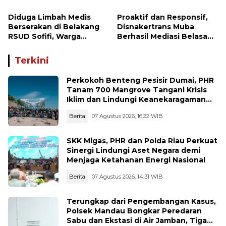
Aturan Menutup Peluang
Warga Maju Jadi Anggota
Diduga Limbah Medis
Proaktif dan Responsif,
BPD
Berserakan di Belakang
Disnakertrans Muba
RSUD Sofifi, Warga
Berhasil Mediasi Belasan
Khawatir Ancam
Kasus Hubungan
Kesehatan dan
Industrial di Kuartal I
Terkini
Lingkungan
(JAN-MARET) 2026
Perkokoh Benteng Pesisir Dumai, PHR
Tanam 700 Mangrove Tangani Krisis
Iklim dan Lindungi Keanekaragaman
Hayati
Berita
07 Agustus 2026, 16:22 WIB
SKK Migas, PHR dan Polda Riau Perkuat
Sinergi Lindungi Aset Negara demi
Menjaga Ketahanan Energi Nasional
Berita
07 Agustus 2026, 14:31 WIB
Terungkap dari Pengembangan Kasus,
Polsek Mandau Bongkar Peredaran
Sabu dan Ekstasi di Air Jamban, Tiga