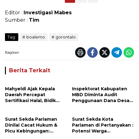
Editor :
Investigasi Mabes
Sumber :
Tim
Tag:
boalemo
gorontalo
Bagikan
Berita Terkait
Mahyeldi Ajak Kepala
Inspektorat Kabupaten
Daerah Percepat
MBD Diminta Audit
Sertifikasi Halal, Bidik
Penggunaan Dana Desa
Sumbar Jadi Pusat
Batu Merah, Warga Soroti
Ekosistem Halal Nasional
Transparansi
Pemerintahan Desa
Surat Sekda Pariaman
Surat Sekda Kota
Dinilai Cacat Hukum &
Pariaman di Pertanyakan :
Picu Kebingungan:
Potensi Warga
Wewenang Disangkal,
Terkendala Administrasi