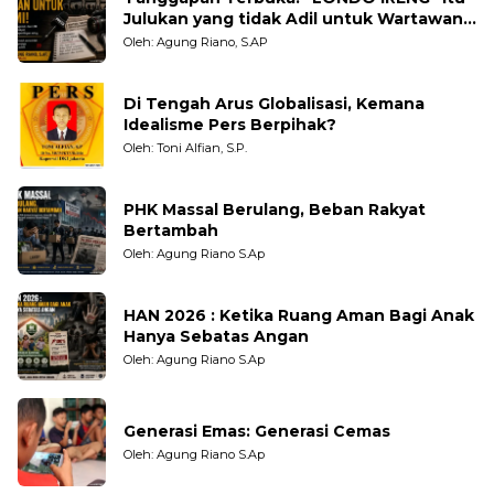
Julukan yang tidak Adil untuk Wartawan,
Pengamat dan LSM
Oleh: Agung Riano, S.AP
Di Tengah Arus Globalisasi, Kemana
Idealisme Pers Berpihak?
Oleh: Toni Alfian, S.P.
PHK Massal Berulang, Beban Rakyat
Bertambah
Oleh: Agung Riano S.Ap
HAN 2026 : Ketika Ruang Aman Bagi Anak
Hanya Sebatas Angan
Oleh: Agung Riano S.Ap
Generasi Emas: Generasi Cemas
Oleh: Agung Riano S.Ap