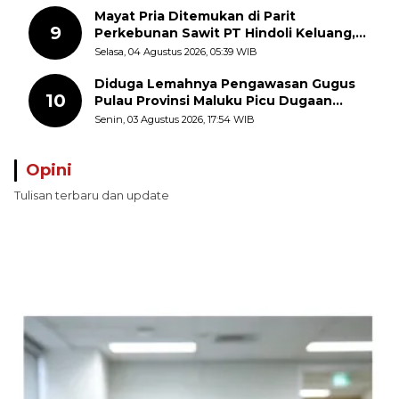
Mayat Pria Ditemukan di Parit
9
Perkebunan Sawit PT Hindoli Keluang,
Polisi Selidiki Penyebab Kematian
Selasa, 04 Agustus 2026, 05:39 WIB
Diduga Lemahnya Pengawasan Gugus
10
Pulau Provinsi Maluku Picu Dugaan
Pungli terhadap Nelayan Bale-Bale di
Senin, 03 Agustus 2026, 17:54 WIB
Perairan Pulau Seira
Opini
Tulisan terbaru dan update