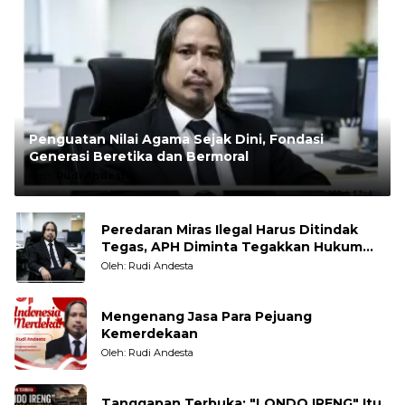
Penguatan Nilai Agama Sejak Dini, Fondasi
Generasi Beretika dan Bermoral
Oleh:
Rudi Andesta
Peredaran Miras Ilegal Harus Ditindak
Tegas, APH Diminta Tegakkan Hukum
Tanpa Pandang Bulu
Oleh: Rudi Andesta
Mengenang Jasa Para Pejuang
Kemerdekaan
Oleh: Rudi Andesta
Tanggapan Terbuka: "LONDO IRENG" Itu